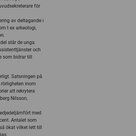
uvudsekreterare för
ering av deltagande i
m t ex arkeologi,
on.
del står de unga
ssistenttjänster och
som bidrar till
ligt. Satsningen på
a rörligheten inom
ier att rekrytera
berg Nilsson,
redjedeljämfört med
ocent. Antalet som
ökat vilket lett till
jas.