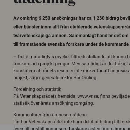
Av omkring 6 250 ansökningar har ca 1 230 bidrag bevilja
eller tjänster inom allt från etablerade vetenskapsområd
tvärvetenskapliga ämnen. Sammanlagt handlar det om 2
till framstående svenska forskare under de kommande 
– Det är naturligtvis mycket tillfredsställande att kunna 
forskare och projekt pengar. Men samtidigt är det tråkigt a
konstatera att rådets resurser inte räcker för att finansier
projekt, säger generaldirektör Pär Omling.
Fördelning och statistik
På Vetenskapsrådets hemsida, www.vr.se, finns beviljad
statistik över årets ansökningsomgång.
Kommentarer från ämnesområdena
I år har Vetenskapsrådet inte bara delat ut bidrag till for
även till anställningar som forskarassistent inom
humani