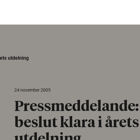
ets utdelning
24 november 2005
Pressmeddelande:
beslut klara i årets
utdelning