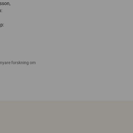
sson,
p:
p:
 nyare forskning om