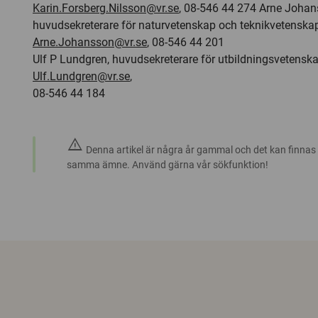
Karin.Forsberg.Nilsson@vr.se
, 08-546 44 274 Arne Johan
huvudsekreterare för naturvetenskap och teknikvetenska
Arne.Johansson@vr.se
, 08-546 44 201
Ulf P Lundgren, huvudsekreterare för utbildningsvetenska
Ulf.Lundgren@vr.se
,
08-546 44 184
warning
Denna artikel är några år gammal och det kan finnas
samma ämne. Använd gärna vår sökfunktion!