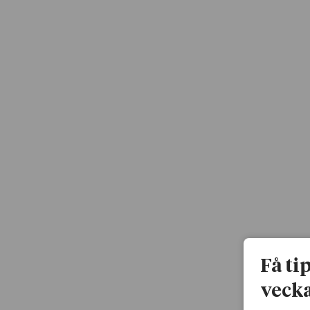
Få ti
vecka