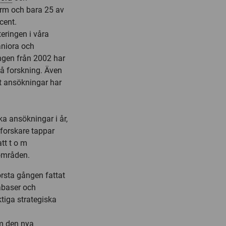
orm och bara 25 av
cent.
eringen i våra
niora och
ngen från 2002 har
 på forskning. Även
t ansökningar har
a ansökningar i år,
 forskare tappar
att t o m
 områden.
örsta gången fattat
tabaser och
tiga strategiska
om den nya