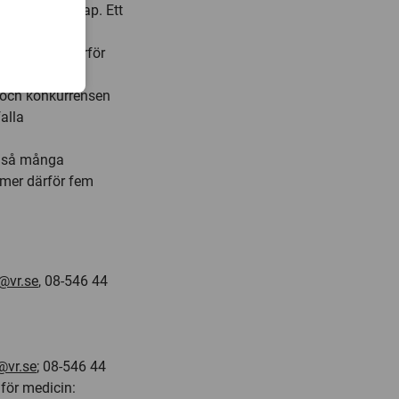
dningsvetenskap. Ett
t efter avlagd
sistent är därför
 och konkurrensen
alla
år så många
mmer därför fem
@vr.se
, 08-546 44
@vr.se
; 08-546 44
för medicin: