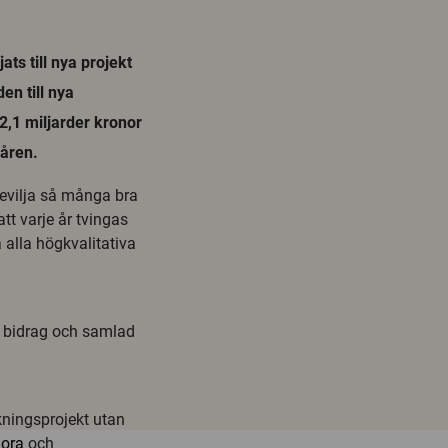
ts till nya projekt
en till nya
,1 miljarder kronor
åren.
bevilja så många bra
tt varje år tvingas
a alla högkvalitativa
e bidrag och samlad
skningsprojekt utan
ora
och