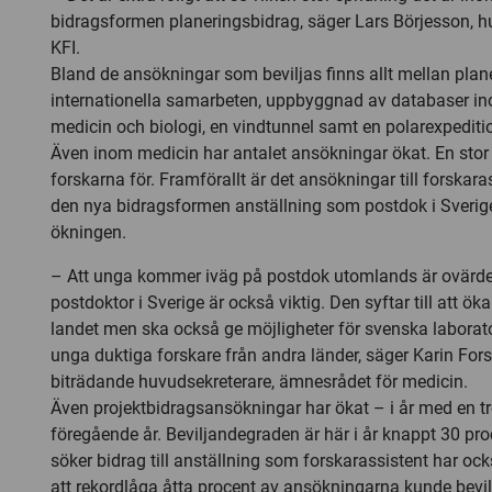
bidragsformen planeringsbidrag, säger Lars Börjesson, h
KFI.
Bland de ansökningar som beviljas finns allt mellan plan
internationella samarbeten, uppbyggnad av databaser ino
medicin och biologi, en vindtunnel samt en polarexpediti
Även inom medicin har antalet ansökningar ökat. En stor 
forskarna för. Framförallt är det ansökningar till forskara
den nya bidragsformen anställning som postdok i Sverige 
ökningen.
– Att unga kommer iväg på postdok utomlands är ovärder
postdoktor i Sverige är också viktig. Den syftar till att ök
landet men ska också ge möjligheter för svenska laborator
unga duktiga forskare från andra länder, säger Karin Fors
biträdande huvudsekreterare, ämnesrådet för medicin.
Även projektbidragsansökningar har ökat – i år med en t
föregående år. Beviljandegraden är här i år knappt 30 pr
söker bidrag till anställning som forskarassistent har också 
att rekordlåga åtta procent av ansökningarna kunde bevil