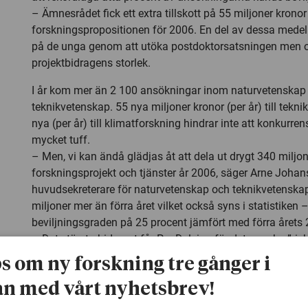
– Ämnesrådet fick ett extra tillskott på 55 miljoner kronor 
forskningspropositionen för 2006. En del av dessa medel h
på de unga genom att utöka postdoktorsatsningen men oc
projektbidragens storlek.
I år kom mer än 2 100 ansökningar inom naturvetenskap
teknikvetenskap. 55 nya miljoner kronor (per år) till tekn
nya (per år) till klimatforskning hindrar inte att konkurren
mycket tuff.
– Men, vi kan ändå glädjas åt att dela ut drygt 340 miljon
forskningsprojekt och tjänster år 2006, säger Arne Johan
huvudsekreterare för naturvetenskap och teknikvetenskap
miljoner mer än förra året vilket också syns i statistiken – 
beviljningsgraden på 25 procent jämfört med förra årets 
– Det största bidraget får Per Delsing för det ganska ”ris
spännande projektet som syftar till att utveckla en kvantd
ps om ny forskning tre gånger i
Antalet sökande har ökat även inom utbildningsvetenska
n med vårt nyhetsbrev!
– Det är glädjande att vi har så många forskningsansök