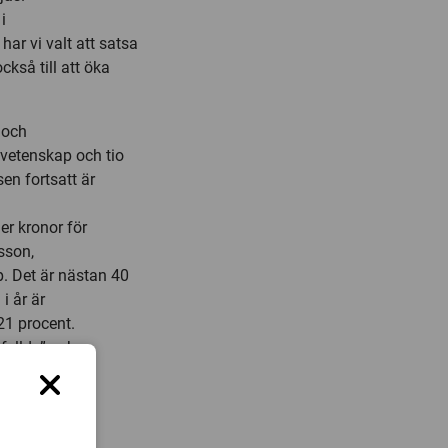
i
ar vi valt att satsa
kså till att öka
 och
ikvetenskap och tio
sen fortsatt är
er kronor för
sson,
. Det är nästan 40
i år är
21 procent.
kfyllda” och
ator.
p.
ningar av hög