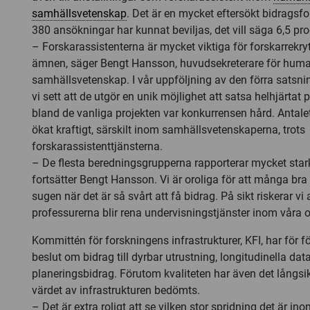
samhällsvetenskap
. Det är en mycket eftersökt bidragsf
380 ansökningar har kunnat beviljas, det vill säga 6,5 pro
– Forskarassistenterna är mycket viktiga för forskarrekryt
ämnen, säger Bengt Hansson, huvudsekreterare för huma
samhällsvetenskap. I vår uppföljning av den förra satsni
vi sett att de utgör en unik möjlighet att satsa helhjärtat
bland de vanliga projekten var konkurrensen hård. Antale
ökat kraftigt, särskilt inom samhällsvetenskaperna, trots
forskarassistenttjänsterna.
– De flesta beredningsgrupperna rapporterar mycket stark
fortsätter Bengt Hansson. Vi är oroliga för att många bra
sugen när det är så svårt att få bidrag. På sikt riskerar vi 
professurerna blir rena undervisningstjänster inom våra
Kommittén för forskningens infrastrukturer, KFI, har för f
beslut om bidrag till dyrbar utrustning, longitudinella da
planeringsbidrag. Förutom kvaliteten har även det långsik
värdet av infrastrukturen bedömts.
– Det är extra roligt att se vilken stor spridning det är in