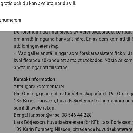
 gratis och du kan avsluta när du vill.
kvalitet, säger Ulf P Lundgren, huvudsekreterare för utbil
problem har för många nydisputerade varit att få en tjäns
doktorsexamen. Anställningar som postdok och forskaras
renumerera
viktiga.
De förstnämnda finansieras av Vetenskapsrådet centralt
om anställningarna har varit hård. En av dem kom att tillf
utbildningsvetenskap.
– Vad gäller anställningar som forskarassistent fick vi 
kvalificerade sökande att antalet utökades. Nästa år ko
anställningar att tillsättas.
Kontaktinformation
Ytterligare kommentarer
Pär Omling, generaldirektör Vetenskapsrådet:
Par.Omling
185 Bengt Hansson, huvudsekreterare för humaniora och
samhällsvetenskap:
Bengt.Hansson@vr.se
, 08-546 44 228
Lars Börjesson, huvudsekreterare för KFI:
Lars.Borjesson
109 Karin Forsberg Nilsson, biträdande huvudsekreterare 