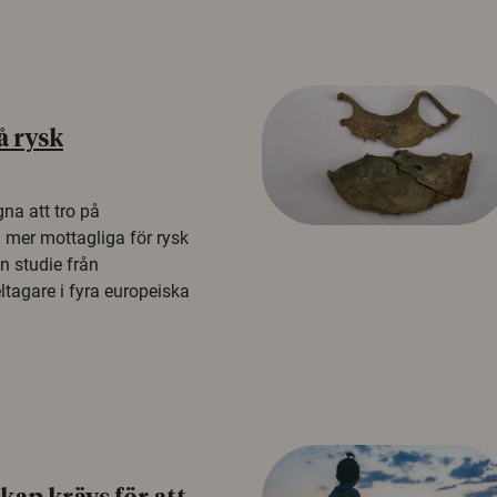
å rysk
na att tro på
a mer mottagliga för rysk
n studie från
tagare i fyra europeiska