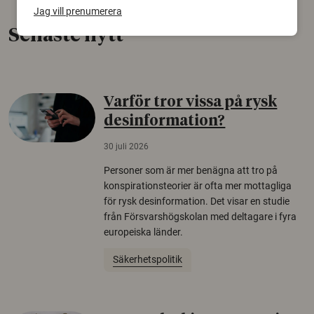
Jag vill prenumerera
Senaste nytt
Varför tror vissa på rysk
desinformation?
30 juli 2026
Personer som är mer benägna att tro på
konspirationsteorier är ofta mer mottagliga
för rysk desinformation. Det visar en studie
från Försvarshögskolan med deltagare i fyra
europeiska länder.
Säkerhetspolitik