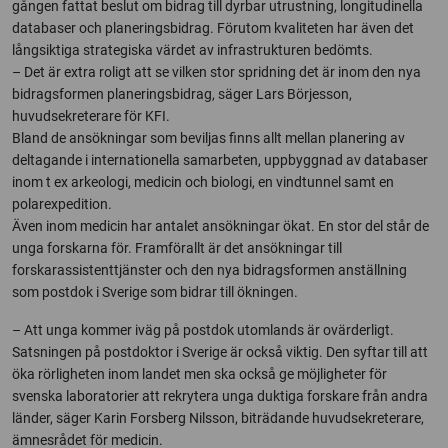
gången fattat beslut om bidrag till dyrbar utrustning, longitudinella
databaser och planeringsbidrag. Förutom kvaliteten har även det
långsiktiga strategiska värdet av infrastrukturen bedömts.
– Det är extra roligt att se vilken stor spridning det är inom den nya
bidragsformen planeringsbidrag, säger Lars Börjesson,
huvudsekreterare för KFI.
Bland de ansökningar som beviljas finns allt mellan planering av
deltagande i internationella samarbeten, uppbyggnad av databaser
inom t ex arkeologi, medicin och biologi, en vindtunnel samt en
polarexpedition.
Även inom medicin har antalet ansökningar ökat. En stor del står de
unga forskarna för. Framförallt är det ansökningar till
forskarassistenttjänster och den nya bidragsformen anställning
som postdok i Sverige som bidrar till ökningen.
– Att unga kommer iväg på postdok utomlands är ovärderligt.
Satsningen på postdoktor i Sverige är också viktig. Den syftar till att
öka rörligheten inom landet men ska också ge möjligheter för
svenska laboratorier att rekrytera unga duktiga forskare från andra
länder, säger Karin Forsberg Nilsson, biträdande huvudsekreterare,
ämnesrådet för medicin.