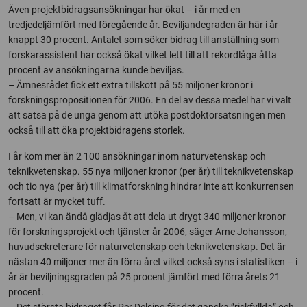
Även projektbidragsansökningar har ökat – i år med en
tredjedeljämfört med föregående år. Beviljandegraden är här i år
knappt 30 procent. Antalet som söker bidrag till anställning som
forskarassistent har också ökat vilket lett till att rekordlåga åtta
procent av ansökningarna kunde beviljas.
– Ämnesrådet fick ett extra tillskott på 55 miljoner kronor i
forskningspropositionen för 2006. En del av dessa medel har vi valt
att satsa på de unga genom att utöka postdoktorsatsningen men
också till att öka projektbidragens storlek.
I år kom mer än 2 100 ansökningar inom naturvetenskap och
teknikvetenskap. 55 nya miljoner kronor (per år) till teknikvetenskap
och tio nya (per år) till klimatforskning hindrar inte att konkurrensen
fortsatt är mycket tuff.
– Men, vi kan ändå glädjas åt att dela ut drygt 340 miljoner kronor
för forskningsprojekt och tjänster år 2006, säger Arne Johansson,
huvudsekreterare för naturvetenskap och teknikvetenskap. Det är
nästan 40 miljoner mer än förra året vilket också syns i statistiken – i
år är beviljningsgraden på 25 procent jämfört med förra årets 21
procent.