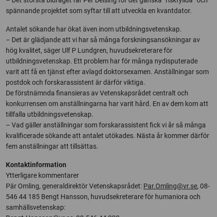
– Det största bidraget får Per Delsing för det ganska ”riskfyllda” och
spännande projektet som syftar till att utveckla en kvantdator.
Antalet sökande har ökat även inom utbildningsvetenskap.
– Det är glädjande att vi har så många forskningsansökningar av
hög kvalitet, säger Ulf P Lundgren, huvudsekreterare för
utbildningsvetenskap. Ett problem har för många nydisputerade
varit att få en tjänst efter avlagd doktorsexamen. Anställningar som
postdok och forskarassistent är därför viktiga.
De förstnämnda finansieras av Vetenskapsrådet centralt och
konkurrensen om anställningarna har varit hård. En av dem kom att
tillfalla utbildningsvetenskap.
– Vad gäller anställningar som forskarassistent fick vi år så många
kvalificerade sökande att antalet utökades. Nästa år kommer därför
fem anställningar att tillsättas.
Kontaktinformation
Ytterligare kommentarer
Pär Omling, generaldirektör Vetenskapsrådet:
Par.Omling@vr.se
, 08-
546 44 185 Bengt Hansson, huvudsekreterare för humaniora och
samhällsvetenskap: