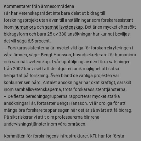
Kommentarer från ämnesområdena
I år har Vetenskapsrådet inte bara delat ut bidrag till
forskningsprojekt utan även till anställningar som forskarassistent
inom
humaniora
och
samhällsvetenskap
. Det är en mycket eftersökt
bidragsform och bara 25 av 380 ansökningar har kunnat beviljas,
det vill säga 6,5 procent.
– Forskarassistenterna är mycket viktiga för forskarrekryteringen i
våra ämnen, säger Bengt Hansson, huvudsekreterare för humaniora
och samhällsvetenskap. I vår uppföljning av den förra satsningen
från 2002 har vi sett att de utgör en unik möjlighet att satsa
helhjärtat på forskning. Även bland de vanliga projekten var
konkurrensen hård. Antalet ansökningar har ökat kraftigt, särskilt
inom samhällsvetenskaperna, trots forskarassistenttjänsterna.
– De flesta beredningsgrupperna rapporterar mycket starka
ansökningar i år, fortsätter Bengt Hansson. Vi är oroliga för att
många bra forskare tappar sugen när det är så svårt att få bidrag.
På sikt riskerar vi att t o m professurerna blir rena
undervisningstjänster inom våra områden.
Kommittén för forskningens infrastrukturer, KFI, har för första