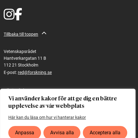
Tillbaka till toppen
Vetenskapsrådet
Hantverkargatan 11 B
112 21 Stockholm
E-post:
red@forskning.se
Tillgänglighet
Vi använder kakor för att ge dig en bättre
upplevelse av vår webbplats
Ett initiativ av
Vetenskapsrådet
Här kan du läsa om hur vi hanterar kakor
Anpassa
Avvisa alla
Acceptera alla