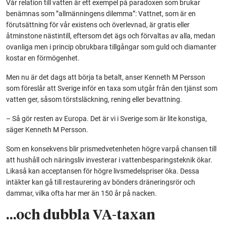
Vår relation till vatten är ett exempel på paradoxen som brukar
benämnas som ”allmänningens dilemma”: Vattnet, som är en
förutsättning för vår existens och överlevnad, är gratis eller
åtminstone nästintill, eftersom det ägs och förvaltas av alla, medan
ovanliga men i princip obrukbara tillgångar som guld och diamanter
kostar en förmögenhet.
Men nu är det dags att börja ta betalt, anser Kenneth M Persson
som föreslår att Sverige inför en taxa som utgår från den tjänst som
vatten ger, såsom törstsläckning, rening eller bevattning.
– Så gör resten av Europa. Det är vi i Sverige som är lite konstiga,
säger Kenneth M Persson.
Som en konsekvens blir prismedvetenheten högre varpå chansen till
att hushåll och näringsliv investerar i vattenbesparingsteknik ökar.
Likaså kan acceptansen för högre livsmedelspriser öka. Dessa
intäkter kan gå till restaurering av bönders dräneringsrör och
dammar, vilka ofta har mer än 150 år på nacken.
…och dubbla VA-taxan