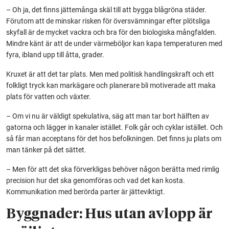
– Oh ja, det finns jättemånga skäl till att bygga blågröna städer.
Förutom att de minskar risken för översvämningar efter plötsliga
skyfall är de mycket vackra och bra för den biologiska mångfalden.
Mindre känt är att de under värmeböljor kan kapa temperaturen med
fyra, ibland upp till åtta, grader.
Kruxet är att det tar plats. Men med politisk handlingskraft och ett
folkligt tryck kan markägare och planerare bli motiverade att maka
plats för vatten och växter.
– Om vi nu är väldigt spekulativa, säg att man tar bort hälften av
gatorna och lägger in kanaler istället. Folk går och cyklar istället. Och
så får man acceptans för det hos befolkningen. Det finns ju plats om
man tänker på det sättet.
– Men för att det ska förverkligas behöver någon berätta med rimlig
precision hur det ska genomföras och vad det kan kosta.
Kommunikation med berörda parter är jätteviktigt.
Byggnader: Hus utan avlopp är