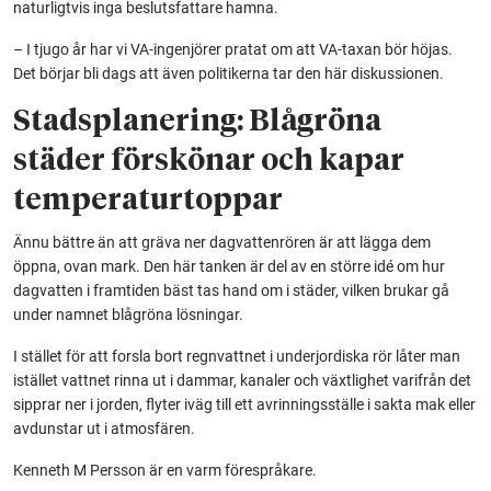
naturligtvis inga beslutsfattare hamna.
– I tjugo år har vi VA-ingenjörer pratat om att VA-taxan bör höjas.
Det börjar bli dags att även politikerna tar den här diskussionen.
Stadsplanering: Blågröna
städer förskönar och kapar
temperaturtoppar
Ännu bättre än att gräva ner dagvattenrören är att lägga dem
öppna, ovan mark. Den här tanken är del av en större idé om hur
dagvatten i framtiden bäst tas hand om i städer, vilken brukar gå
under namnet blågröna lösningar.
I stället för att forsla bort regnvattnet i underjordiska rör låter man
istället vattnet rinna ut i dammar, kanaler och växtlighet varifrån det
sipprar ner i jorden, flyter iväg till ett avrinningsställe i sakta mak eller
avdunstar ut i atmosfären.
Kenneth M Persson är en varm förespråkare.