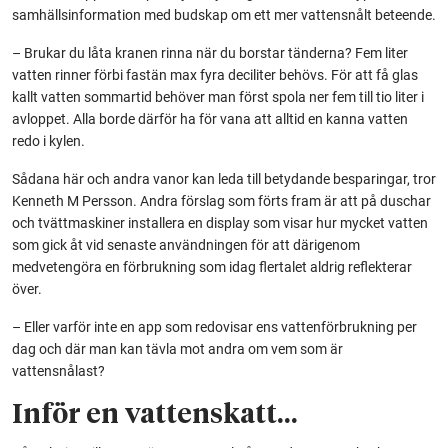
samhällsinformation med budskap om ett mer vattensnålt beteende.
– Brukar du låta kranen rinna när du borstar tänderna? Fem liter
vatten rinner förbi fastän max fyra deciliter behövs. För att få glas
kallt vatten sommartid behöver man först spola ner fem till tio liter i
avloppet. Alla borde därför ha för vana att alltid en kanna vatten
redo i kylen.
Sådana här och andra vanor kan leda till betydande besparingar, tror
Kenneth M Persson. Andra förslag som förts fram är att på duschar
och tvättmaskiner installera en display som visar hur mycket vatten
som gick åt vid senaste användningen för att därigenom
medvetengöra en förbrukning som idag flertalet aldrig reflekterar
över.
– Eller varför inte en app som redovisar ens vattenförbrukning per
dag och där man kan tävla mot andra om vem som är
vattensnålast?
Inför en vattenskatt…