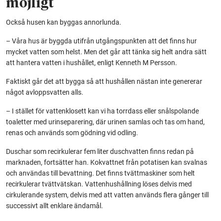
möjligt
Också husen kan byggas annorlunda.
– Våra hus är byggda utifrån utgångspunkten att det finns hur
mycket vatten som helst. Men det går att tänka sig helt andra sätt
att hantera vatten i hushållet, enligt Kenneth M Persson.
Faktiskt går det att bygga så att hushållen nästan inte genererar
något avloppsvatten alls.
– I stället för vattenklosett kan vi ha torrdass eller snålspolande
toaletter med urinseparering, där urinen samlas och tas om hand,
renas och används som gödning vid odling.
Duschar som recirkulerar fem liter duschvatten finns redan på
marknaden, fortsätter han. Kokvattnet från potatisen kan svalnas
och användas till bevattning. Det finns tvättmaskiner som helt
recirkulerar tvättvätskan. Vattenhushållning löses delvis med
cirkulerande system, delvis med att vatten används flera gånger till
successivt allt enklare ändamål.