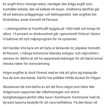
En avgift finns i Sverige redan, nämligen den årliga avgift som
hushållen betalar, den så kallade VA-taxan. Intäkterna därifrån går
till att bekosta anläggningar och ledningsnätet. Den avgiften bör
fördubblas, anser Kenneth M Persson.
– Ledningsnäten är framförallt byggda på 1960-talet och börjar bli
slitna. 15 procent av dricksvattnet går i genomsnitt förlorat i läckor.
Vi behöver ett nytt miljonprogram för VA-systemen.
Det handlar inte bara om att byta ut läckande rör, påpekar Kenneth
M Persson. I många kommuner blandas avlopps- och regnvatten i
samma rör. Bättre är att ha separerade ledningar för att bland annat
minska risken för översvämning.
Högre avgifter är dock förenat med en risk att göra sig impopulär
hos de som ska betala. Därför har politiker hittills duckat för frågan.
Situationen blir inte bättre av att det finns något som heter Nils
Holgersson-rapporten där Villaföreningen och större
fastighetsägare jämför olika taxor i kommuner. Kommuner med de
dyraste taxorna beskylls för att vara ineffektiva. På den listan vill