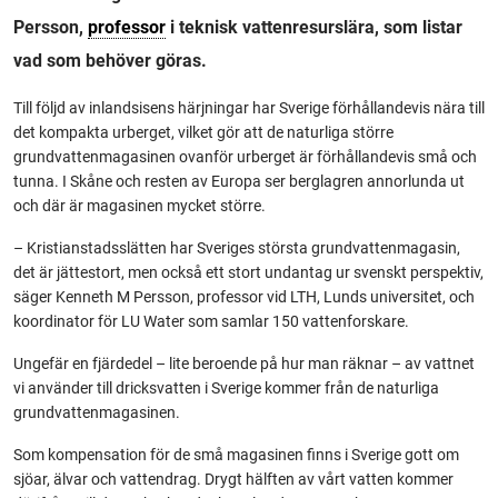
Persson,
professor
i teknisk vattenresurslära, som listar
vad som behöver göras.
Till följd av inlandsisens härjningar
har Sverige förhållandevis nära till
det kompakta urberget, vilket gör att de naturliga större
grundvattenmagasinen ovanför urberget är förhållandevis små och
tunna. I Skåne och resten av Europa ser berglagren annorlunda ut
och där är magasinen mycket större.
– Kristianstadsslätten har Sveriges största grundvattenmagasin,
det är jättestort, men också ett stort undantag ur svenskt perspektiv,
säger Kenneth M Persson, professor vid LTH, Lunds universitet, och
koordinator för LU Water som samlar 150 vattenforskare.
Ungefär en fjärdedel – lite beroende på hur man räknar – av vattnet
vi använder till dricksvatten i Sverige kommer från de naturliga
grundvattenmagasinen.
Som kompensation för de små magasinen finns i Sverige gott om
sjöar, älvar och vattendrag. Drygt hälften av vårt vatten kommer