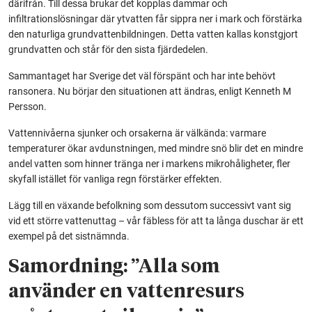
därifrån. Till dessa brukar det kopplas dammar och
infiltrationslösningar där ytvatten får sippra ner i mark och förstärka
den naturliga grundvattenbildningen. Detta vatten kallas konstgjort
grundvatten och står för den sista fjärdedelen.
Sammantaget har Sverige det väl förspänt och har inte behövt
ransonera. Nu börjar den situationen att ändras, enligt Kenneth M
Persson.
Vattennivåerna sjunker och orsakerna är välkända: varmare
temperaturer ökar avdunstningen, med mindre snö blir det en mindre
andel vatten som hinner tränga ner i markens mikrohåligheter, fler
skyfall istället för vanliga regn förstärker effekten.
Lägg till en växande befolkning som dessutom successivt vant sig
vid ett större vattenuttag – vår fäbless för att ta långa duschar är ett
exempel på det sistnämnda.
Samordning: ”Alla som
använder en vattenresurs