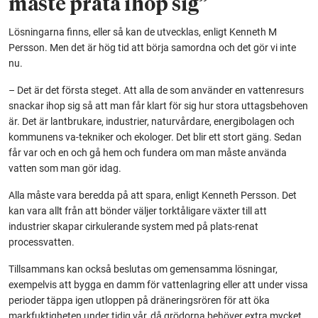
måste prata ihop sig”
Lösningarna finns, eller så kan de utvecklas, enligt Kenneth M
Persson. Men det är hög tid att börja samordna och det gör vi inte
nu.
– Det är det första steget. Att alla de som använder en vattenresurs
snackar ihop sig så att man får klart för sig hur stora uttagsbehoven
är. Det är lantbrukare, industrier, naturvårdare, energibolagen och
kommunens va-tekniker och ekologer. Det blir ett stort gäng. Sedan
får var och en och gå hem och fundera om man måste använda
vatten som man gör idag.
Alla måste vara beredda på att spara, enligt Kenneth Persson. Det
kan vara allt från att bönder väljer torktåligare växter till att
industrier skapar cirkulerande system med på plats-renat
processvatten.
Tillsammans kan också beslutas om gemensamma lösningar,
exempelvis att bygga en damm för vattenlagring eller att under vissa
perioder täppa igen utloppen på dräneringsrören för att öka
markfuktigheten under tidig vår, då grödorna behöver extra mycket