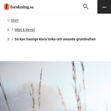
search
Sök
Meny
Gå till innehåll
Start
/
Miljö & klimat
/
Så kan Sverige klara torka och sinande grundvatten