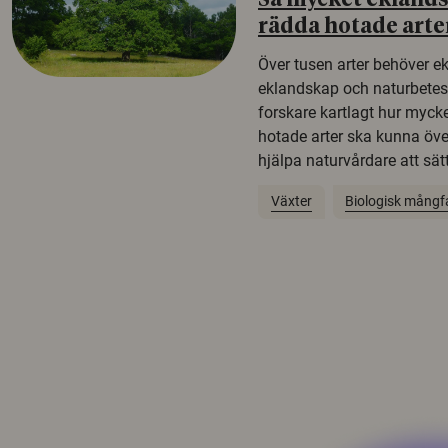
Så mycket eklandsk
rädda hotade arte
Över tusen arter behöver e
eklandskap och naturbetesma
forskare kartlagt hur mycke
hotade arter ska kunna öv
hjälpa naturvårdare att sätta
Växter
Biologisk mångf