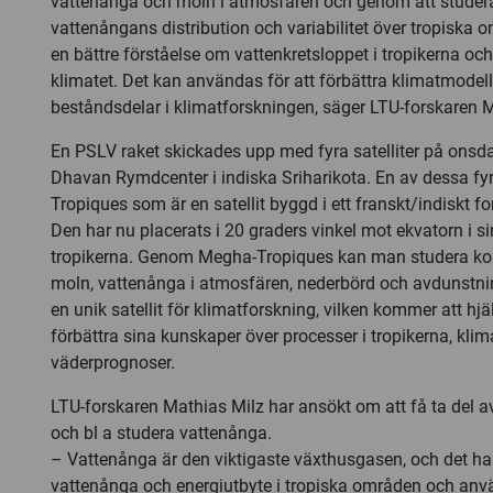
vattenånga och moln i atmosfären och genom att studer
vattenångans distribution och variabilitet över tropiska
en bättre förståelse om vattenkretsloppet i tropikerna oc
klimatet. Det kan användas för att förbättra klimatmodeller
beståndsdelar i klimatforskningen, säger LTU-forskaren M
En PSLV raket skickades upp med fyra satelliter på onsd
Dhavan Rymdcenter i indiska Sriharikota. En av dessa fy
Tropiques som är en satellit byggd i ett franskt/indiskt 
Den har nu placerats i 20 graders vinkel mot ekvatorn i s
tropikerna. Genom Megha-Tropiques kan man studera kon
moln, vattenånga i atmosfären, nederbörd och avdunstni
en unik satellit för klimatforskning, vilken kommer att hjä
förbättra sina kunskaper över processer i tropikerna, kli
väderprognoser.
LTU-forskaren Mathias Milz har ansökt om att få ta del av
och bl a studera vattenånga.
– Vattenånga är den viktigaste växthusgasen, och det ha
vattenånga och energiutbyte i tropiska områden och an