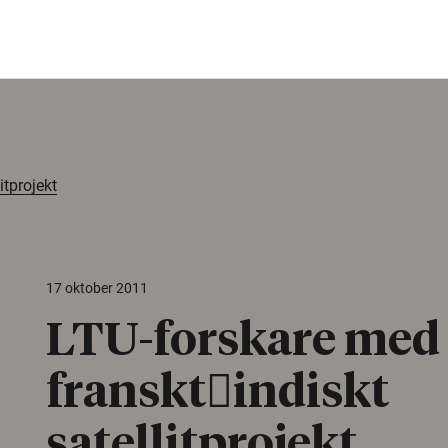
itprojekt
17 oktober 2011
LTU-forskare med 
fransktindiskt
satellitprojekt