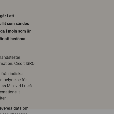
år i ett
ellit som sändes
nga i moln som är
för att bedöma
.
handstester
mation. Credit ISRO
 från indiska
d betydelse för
ias Milz vid
Luleå
ternationellt
iten.
leverera data om