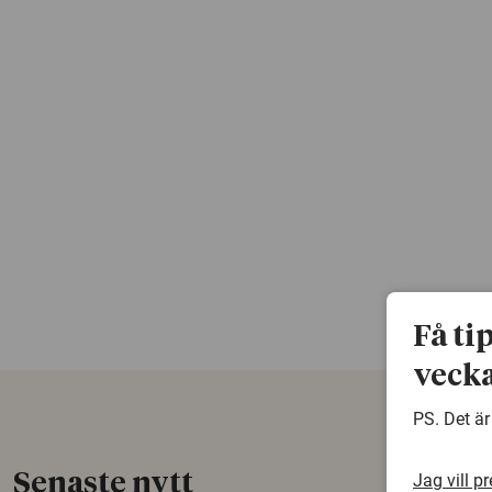
Få ti
vecka
PS. Det är
Jag vill p
Senaste nytt