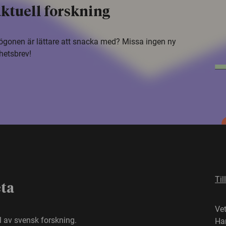
ktuell forskning
i ögonen är lättare att snacka med? Missa ingen ny
hetsbrev!
Til
eta
Ve
el av svensk forskning.
Ha