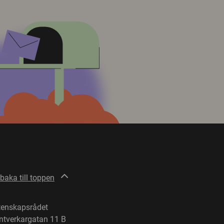
lbaka till toppen
tenskapsrådet
ntverkargatan 11 B