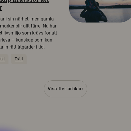
ap krävs för att
r
kar i sin närhet, men gamla
rker blir allt färre. Nu har
t livsmiljö som krävs för att
erleva – kunskap som kan
 in rätt åtgärder i tid.
ald
Träd
Visa fler artiklar