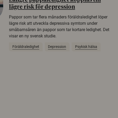
Längre pappaledighet kopplas till
lägre risk för depression
Pappor som tar flera månaders föräldraledighet löper
lägre risk att utveckla depressiva symtom under
småbarnsåren än pappor som tar kortare ledighet. Det
visar en ny svensk studie.
Föräldraledighet
Depression
Psykisk hälsa