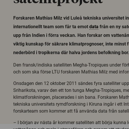
Forskaren Mathias Milz vid Luleå tekniska universitet ing
internationellt team som får ta emot
data
från en ny sat
upp från Indien i förra veckan. Han forskar om vattenå
viktig kunskap för säkrare klimatprognoser, inte minst 
nederbörd i tropikerna där halva jordens befolkning bor
Den fransk/indiska satelliten Megha-Tropiques under för
och som ska förse LTU forskaren Mathias Milz med infor
Onsdagen den 12 oktober 2011 sändes fyra satelliter upp
Sriharikota, varav den ett ton tunga Megha-Tropiques, me
klimatforskningen, placerades i sin bana. Forskaren Math
tekniska universitets rymdforskning
i Kiruna ingår i ett In
forskarteam som kommer att få använda data från satell
– I början av nästa år kommer satelliten att börja kunna 