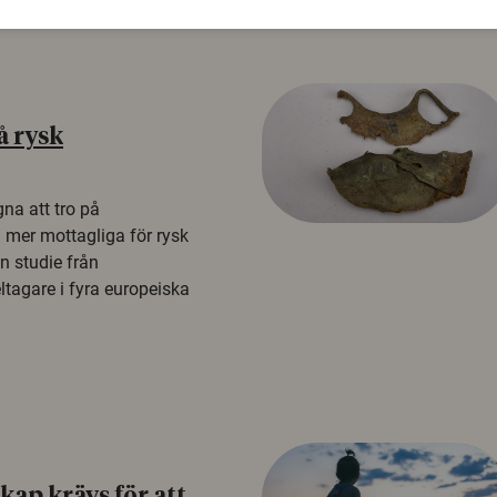
å rysk
na att tro på
a mer mottagliga för rysk
n studie från
tagare i fyra europeiska