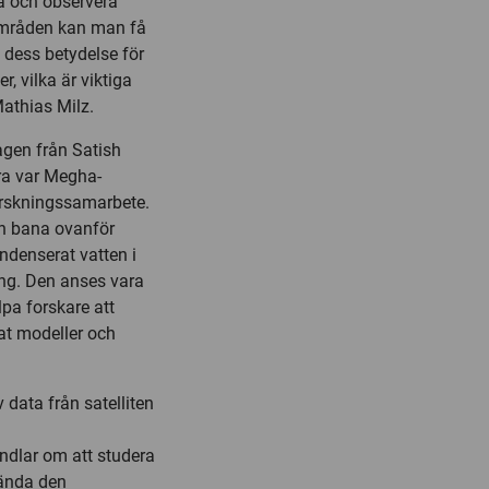
a och observera
 områden kan man få
h dess betydelse för
, vilka är viktiga
athias Milz.
agen från Satish
ra var Megha-
forskningssamarbete.
in bana ovanför
denserat vatten i
ng. Den anses vara
lpa forskare att
mat modeller och
 data från satelliten
ndlar om att studera
vända den