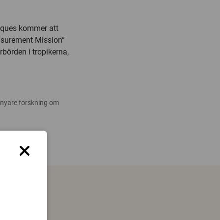
iques kommer att
Measurement Mission”
rbörden i tropikerna,
 nyare forskning om