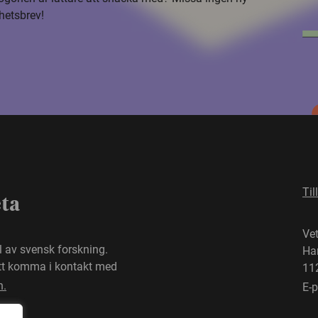
hetsbrev!
Til
eta
Ve
el av svensk forskning.
Ha
att komma i kontakt med
11
n.
E-