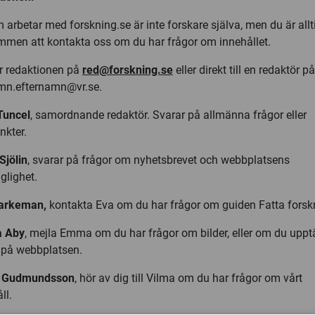
 arbetar med forskning.se är inte forskare själva, men du är allt
mmen att kontakta oss om du har frågor om innehållet.
r redaktionen på
red@forskning.se
eller direkt till en redaktör på
mn.efternamn@vr.se.
Tuncel
, samordnande redaktör. Svarar på allmänna frågor eller
nkter.
Sjölin
, svarar på frågor om nyhetsbrevet och webbplatsens
nglighet.
arkeman,
kontakta Eva om du har frågor om guiden Fatta forsk
 Aby
, mejla Emma om du har frågor om bilder, eller om du uppt
l på webbplatsen.
a Gudmundsson
, hör av dig till Vilma om du har frågor om vårt
ll.