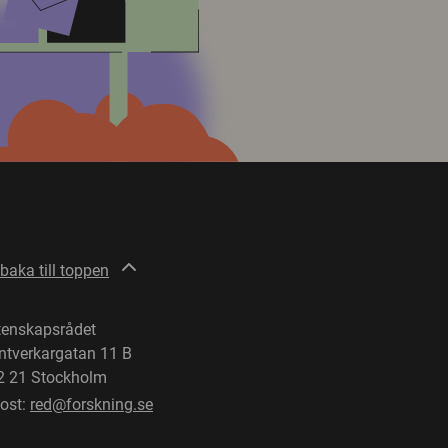
lbaka till toppen
tenskapsrådet
ntverkargatan 11 B
2 21 Stockholm
post:
red@forskning.se