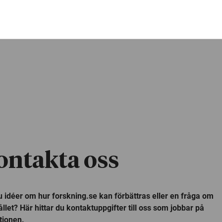
ontakta oss
u idéer om hur forskning.se kan förbättras eller en fråga om
llet? Här hittar du kontaktuppgifter till oss som jobbar på
tionen.