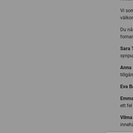
Vi som
välko
Du nå
forna
Sara 
synpu
Anna 
tillgä
Eva B
Emma
ett fe
Vilm
innehå