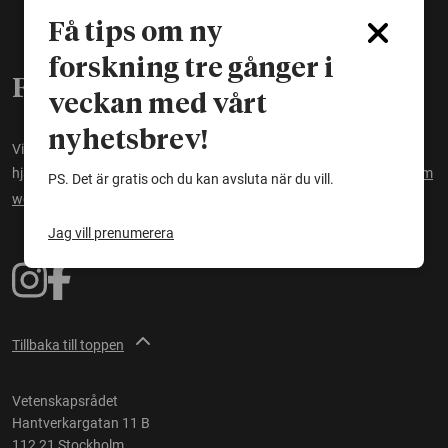
Få tips om ny
forskning tre gånger i
För dig som vill veta
veckan med vårt
nyhetsbrev!
Vi finns för att du ska kunna ta del av svensk forskning. Dessutom
hjälper vi journalister att komma i kontakt med forskare.
Läs mer om
PS. Det är gratis och du kan avsluta när du vill.
webbplatsen.
Jag vill prenumerera
Tillbaka till toppen
Vetenskapsrådet
Hantverkargatan 11 B
112 21 Stockholm