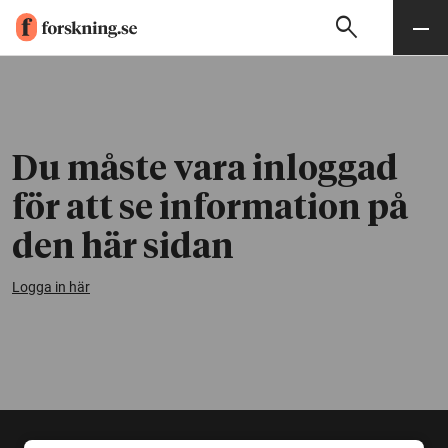
search
Sök
Meny
Gå till innehåll
Du måste vara inloggad
för att se information på
den här sidan
Logga in här