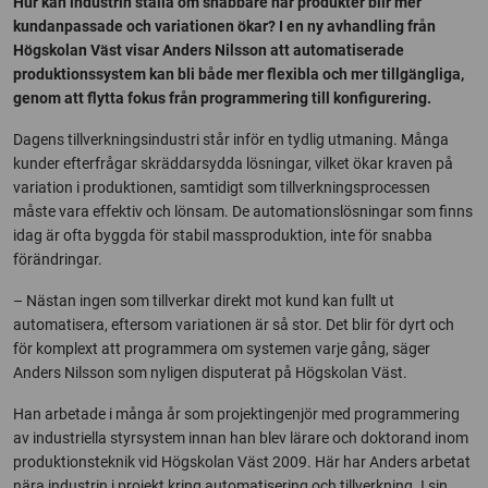
Hur kan industrin ställa om snabbare när produkter blir mer
kundanpassade och variationen ökar? I en ny avhandling från
Högskolan Väst visar Anders Nilsson att automatiserade
produktionssystem kan bli både mer flexibla och mer tillgängliga,
genom att flytta fokus från programmering till konfigurering.
Dagens tillverkningsindustri står inför en tydlig utmaning. Många
kunder efterfrågar skräddarsydda lösningar, vilket ökar kraven på
variation i produktionen, samtidigt som tillverkningsprocessen
måste vara effektiv och lönsam. De automationslösningar som finns
idag är ofta byggda för stabil massproduktion, inte för snabba
förändringar.
– Nästan ingen som tillverkar direkt mot kund kan fullt ut
automatisera, eftersom variationen är så stor. Det blir för dyrt och
för komplext att programmera om systemen varje gång, säger
Anders Nilsson som nyligen disputerat på Högskolan Väst.
Han arbetade i många år som projektingenjör med programmering
av industriella styrsystem innan han blev lärare och doktorand inom
produktionsteknik vid Högskolan Väst 2009. Här har Anders arbetat
nära industrin i projekt kring automatisering och tillverkning. I sin