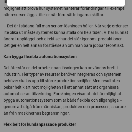
tillverkas är stor, vilket ställer höga krav på flexibilitet. Det har gett
möjlighet att pröva hur systemet hanterar förändringar, till exempel
när resurser läggs till eller när förutsättningarna skiftar.
– Det är i sådana fall man ser om lösningen håller. När varje order ser
lite olika ut måste systemet kunna ställa om hela tiden. Vi har kunnat
ändra i upplägget och direkt se hur det slår igenom i produktionen.
Det ger en helt annan förståelse än om man bara jobbar teoretiskt.
Kan bygga flexibla automationssystem
Det återstår en del arbete innan lösningen kan användas brett i
industrin. Fler typer av resurser behöver integreras och systemen
behöver skalas upp till större produktionsmiljöer. Men resultaten
pekar helt klart mot möjligheten till ett annat sätt att organisera
automatiserad tillverkning. Forskningen visar att det är möjligt att
bygga automationssystem som är både flexibla och tillgängliga –
genom att utgå från människan, produkten och processen, snarare
än från maskinernas begränsningar.
Flexibelt för kundanpassade produkter