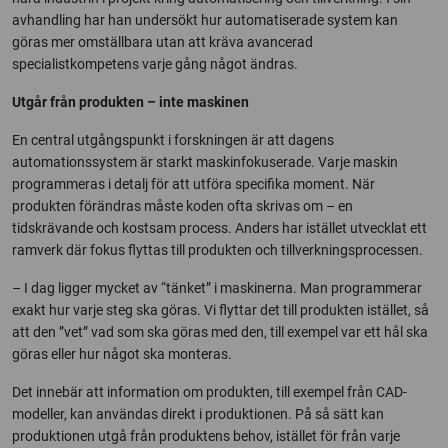
avhandling har han undersökt hur automatiserade system kan
göras mer omställbara utan att kräva avancerad
specialistkompetens varje gång något ändras.
Utgår från produkten – inte maskinen
En central utgångspunkt i forskningen är att dagens
automationssystem är starkt maskinfokuserade. Varje maskin
programmeras i detalj för att utföra specifika moment. När
produkten förändras måste koden ofta skrivas om – en
tidskrävande och kostsam process. Anders har istället utvecklat ett
ramverk där fokus flyttas till produkten och tillverkningsprocessen.
– I dag ligger mycket av “tänket” i maskinerna. Man programmerar
exakt hur varje steg ska göras. Vi flyttar det till produkten istället, så
att den ”vet” vad som ska göras med den, till exempel var ett hål ska
göras eller hur något ska monteras.
Det innebär att information om produkten, till exempel från CAD-
modeller, kan användas direkt i produktionen. På så sätt kan
produktionen utgå från produktens behov, istället för från varje