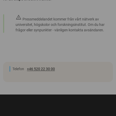
warning
Pressmeddelandet kommer från vårt nätverk av
universitet, högskolor och forskningsinstitut. Om du har
frågor eller synpunkter - vänligen kontakta avsändaren.
Telefon
+46 520 22 30 00