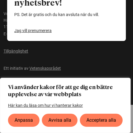
nyhetsbrev!
Vetenskapsrådet
PS. Det är gratis och du kan avsluta när du vill.
Hantverkargatan 11 B
112 21 Stockholm
Jag vill prenumerera
E-post:
red@forskning.se
Tillgänglighet
Ett initiativ av
Vetenskapsrådet
Vi använder kakor för att ge dig en bättre
upplevelse av vår webbplats
Här kan du läsa om hur vi hanterar kakor
Anpassa
Avvisa alla
Acceptera alla