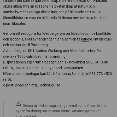
tillhörde det som skiljde vetenskap från ren spekulation. Filosofin
skulle alltså fylla en roll som hjälpvetenskap åt natur- och
samhällsvetenskapliga discipliner, och på liknande sätt skulle
filosofihistorien vara en hjälpreda åt denna mer centrala funktion
inom filosofin.
Genom att redogöra för Wedbergs syn på filosofin och de konflikter
den ledde till, skall avhandlingen tjäna som en
fallstudie
i intellektuell
och institutionell förändring.
Avhandlingens titel: Anders Wedberg och filosofihistorien: Den
svenska 1900-talsfilosofins förändring
Disputationen äger rum fredagen den 17 november 2000 kl 13.00
Sal 10, universitetets huvudbyggnad, Vasaparken
Närmare upplysningar kan fås från Jonas Schiött, tel 031-773 4523
(arb),
e-post:
jonas.schiott@idehist.gu.se
warning
Denna artikel är några år gammal och det kan finnas
nyare forskning om samma ämne. Använd gärna vår
sökfunktion!