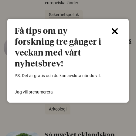
europeiska länder.
Säkerhetspolitik
Få tips om ny
Gammalt skinn var Sveriges
forskning tre gånger i
äldsta sko
veckan med vårt
22 juni 2026
nyhetsbrev!
Det som arkeologer länge trodde var en
PS. Det är gratis och du kan avsluta när du vill.
björnfäll visar sig vara delar av en 2000 år
gammal sko. Fyndet bär spår av romerskt
skomode och beskrivs som mycket ovanligt i
Jag vill prenumerera
Norden.
Arkeologi
Så mycket eklandskap