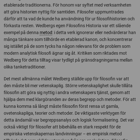
etablerade traditionerna. För honom var syftet med verksamheten
att göra historien nyttig för samtiden. Filosofer uppmuntrades
därför att ta vad de kunde ha användning för ur filosofihistorien och
förkasta resten. Wedbergs egen Filosofins Historia var ett slående
exempel på denna
metod
: i detta verk ignorerar eller nedvärderar han
många tänkare som tillhörde en etablerad kanon, och koncentrerar
sig istället på de som tycks ha någon relevans för de problem som
modern analytisk filosofi ägnar sig åt. Kritiken som riktades mot
Wedberg för detta tilltag visar tydligt på gränsdragningarna mellan
olika tanketraditioner.
Det mest allmänna målet Wedberg ställde upp för filosofin var att
den måste bli mer vetenskaplig. Större vetenskaplighet skulle tillåta
filosofin att göra sig nyttig i andra vetenskapers tjänst, genom att
hjälpa dem med klargöranden av deras begrepp och metoder. För att
kunna komma så långt måste filosofin först rensa ut gamla,
ovetenskapliga, teorier och metoder. De viktigaste verktygen för
detta ändamål var begreppsanalys och logisk formalisering. Det var
också viktigt för filosofer att bibehålla en stark respekt för de
empiriska vetenskapernas landvinningar – en empirisk metod