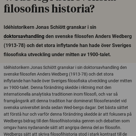
filosofins historia?
Idéhistorikern Jonas Schiött granskar i sin
doktorsavhandling
den svenske filosofen Anders Wedberg
(1913-78) och det stora inflytande han hade över Sveriges
filosofiska utveckling under mitten av 1900-talet.
Idéhistorikern Jonas Schiött granskar i sin doktorsavhandling den
svenske filosofen Anders Wedberg (1913-78) och det stora
inflytande han hade över Sveriges filosofiska utveckling under mitten
av 1900-talet. Denna förändring skedde i riktning mot den
internationella analytiska traditionen inom filosofi, och var så
framgångsrik att denna tradition har dominerat filosoferandet vid
svenska universitet ända sedan Wed-bergs dagar. Det bästa sättet
att förstå hur och varför denna förändring skedde är att fokusera på
Wedbergs bidrag till den filosofihistoriska genren och debatten som
omgav hans nydanande sätt att angripa denna del av filosofin.
Wedbergs sätt att skriva filosofihistoria stod i stark kontrast till de