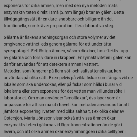
exponeras för olika ämnen, men med den nya metoden mäts
enzymaktiviteten direkt i små (2 mm långa) bitar av gälen. Detta
tillvägagångssätt är enklare, snabbare och billigare än det
traditionella, som kräver preparation i flera laborativa steg.
Gälarna är fiskens andningsorgan och stora volymer av det
omgivande vattnet leds genom gälarna för att underlätta
syreupptaget. Fettlösliga ämnen, såsom dioxiner, tas effektivt upp
av gälarna och förs vidare in i kroppen. Enzymaktiviteten i gälen kan
därför användas för att detektera ämnen i vattnet.
Metoden, som fungerar på flera söt- och saltvattensfiskar, kan
användas på olika sätt. Exempelvis på vilda fiskar som fångas vid de
lokaler som ska undersökas, eller på fiskar som hålls i burar vid
lokalerna eller som exponeras för det vatten man vill undersöka i
laboratoriet. Om man använder “smoltlaxar”, dvs laxar som är
anpassade för att simma ut i havet, kan metoden användas för att
jämföra exponering i vatten med olika salthalt, t ex olika delar av
Östersjön. Maria Jönsson visar också att vissa ämnen ökar
enzymaktiviteten i gälarna vid lägre koncentrationer än de gör i
levern, och att olika ämnen ökar enzymmängden i olika celltyper i