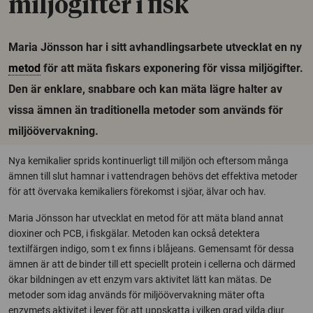
miljögifter i fisk
Maria Jönsson har i sitt avhandlingsarbete utvecklat en ny
metod
för att mäta fiskars exponering för vissa miljögifter.
Den är enklare, snabbare och kan mäta lägre halter av
vissa ämnen än traditionella metoder som används för
miljöövervakning.
Nya kemikalier sprids kontinuerligt till miljön och eftersom många
ämnen till slut hamnar i vattendragen behövs det effektiva metoder
för att övervaka kemikaliers förekomst i sjöar, älvar och hav.
Maria Jönsson har utvecklat en metod för att mäta bland annat
dioxiner och PCB, i fiskgälar. Metoden kan också detektera
textilfärgen indigo, som t ex finns i blåjeans. Gemensamt för dessa
ämnen är att de binder till ett speciellt protein i cellerna och därmed
ökar bildningen av ett enzym vars aktivitet lätt kan mätas. De
metoder som idag används för miljöövervakning mäter ofta
enzymets aktivitet i lever för att uppskatta i vilken grad vilda djur