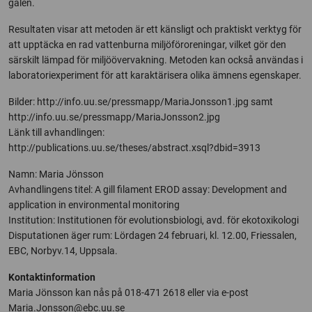
gälen.
Resultaten visar att metoden är ett känsligt och praktiskt verktyg för
att upptäcka en rad vattenburna miljöföroreningar, vilket gör den
särskilt lämpad för miljöövervakning. Metoden kan också användas i
laboratoriexperiment för att karaktärisera olika ämnens egenskaper.
Bilder: http://info.uu.se/pressmapp/MariaJonsson1.jpg samt
http://info.uu.se/pressmapp/MariaJonsson2.jpg
Länk till avhandlingen:
http://publications.uu.se/theses/abstract.xsql?dbid=3913
Namn: Maria Jönsson
Avhandlingens titel: A gill filament EROD assay: Development and
application in environmental monitoring
Institution: Institutionen för evolutionsbiologi, avd. för ekotoxikologi
Disputationen äger rum: Lördagen 24 februari, kl. 12.00, Friessalen,
EBC, Norbyv.14, Uppsala.
Kontaktinformation
Maria Jönsson kan nås på 018-471 2618 eller via e-post
Maria.Jonsson@ebc.uu.se