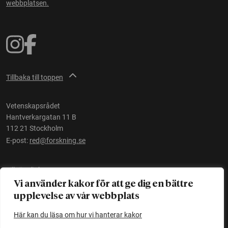
webbplatsen.
Tillbaka till toppen
Vetenskapsrådet
Hantverkargatan 11 B
112 21 Stockholm
E-post:
red@forskning.se
Tillgänglighet
Vi använder kakor för att ge dig en bättre
upplevelse av vår webbplats
Ett initiativ av
Vetenskapsrådet
Här kan du läsa om hur vi hanterar kakor