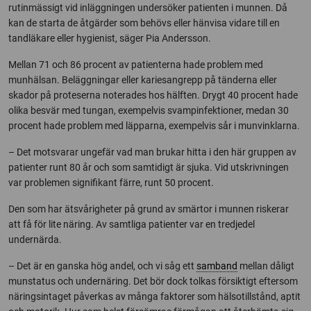
rutinmässigt vid inläggningen undersöker patienten i munnen. Då
kan de starta de åtgärder som behövs eller hänvisa vidare till en
tandläkare eller hygienist, säger Pia Andersson.
Mellan 71 och 86 procent av patienterna hade problem med
munhälsan. Beläggningar eller kariesangrepp på tänderna eller
skador på proteserna noterades hos hälften. Drygt 40 procent hade
olika besvär med tungan, exempelvis svampinfektioner, medan 30
procent hade problem med läpparna, exempelvis sår i munvinklarna.
– Det motsvarar ungefär vad man brukar hitta i den här gruppen av
patienter runt 80 år och som samtidigt är sjuka. Vid utskrivningen
var problemen signifikant färre, runt 50 procent.
Den som har ätsvårigheter på grund av smärtor i munnen riskerar
att få för lite näring. Av samtliga patienter var en tredjedel
undernärda.
– Det är en ganska hög andel, och vi såg ett
samband
mellan dåligt
munstatus och undernäring. Det bör dock tolkas försiktigt eftersom
näringsintaget påverkas av många faktorer som hälsotillstånd, aptit