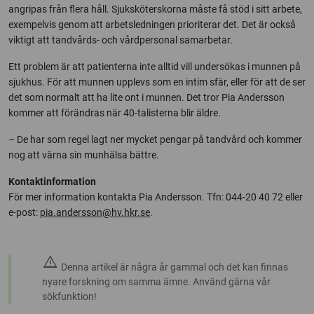
angripas från flera håll. Sjuksköterskorna måste få stöd i sitt arbete,
exempelvis genom att arbetsledningen prioriterar det. Det är också
viktigt att tandvårds- och vårdpersonal samarbetar.
Ett problem är att patienterna inte alltid vill undersökas i munnen på
sjukhus. För att munnen upplevs som en intim sfär, eller för att de ser
det som normalt att ha lite ont i munnen. Det tror Pia Andersson
kommer att förändras när 40-talisterna blir äldre.
– De har som regel lagt ner mycket pengar på tandvård och kommer
nog att värna sin munhälsa bättre.
Kontaktinformation
För mer information kontakta Pia Andersson. Tfn: 044-20 40 72 eller
e-post:
pia.andersson@hv.hkr.se
.
warning
Denna artikel är några år gammal och det kan finnas
nyare forskning om samma ämne. Använd gärna vår
sökfunktion!