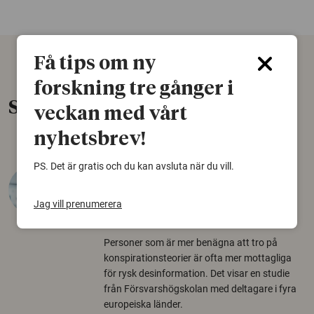
Få tips om ny
forskning tre gånger i
Senaste nytt
veckan med vårt
nyhetsbrev!
PS. Det är gratis och du kan avsluta när du vill.
Varför tror vissa på rysk
desinformation?
Jag vill prenumerera
30 juli 2026
Personer som är mer benägna att tro på
konspirationsteorier är ofta mer mottagliga
för rysk desinformation. Det visar en studie
från Försvarshögskolan med deltagare i fyra
europeiska länder.