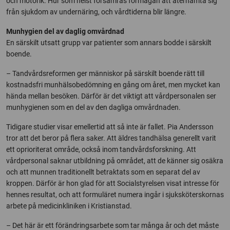
och motorik. Hur som helst försämras förmågan att återhämta sig
från sjukdom av undernäring, och vårdtiderna blir längre.
Munhygien del av daglig omvårdnad
En särskilt utsatt grupp var patienter som annars bodde i särskilt
boende.
– Tandvårdsreformen ger människor på särskilt boende rätt till
kostnadsfri munhälsobedömning en gång om året, men mycket kan
hända mellan besöken. Därför är det viktigt att vårdpersonalen ser
munhygienen som en del av den dagliga omvårdnaden.
Tidigare studier visar emellertid att så inte är fallet. Pia Andersson
tror att det beror på flera saker. Att äldres tandhälsa generellt varit
ett oprioriterat område, också inom tandvårdsforskning. Att
vårdpersonal saknar utbildning på området, att de känner sig osäkra
och att munnen traditionellt betraktats som en separat del av
kroppen. Därför är hon glad för att Socialstyrelsen visat intresse för
hennes resultat, och att formuläret numera ingår i sjuksköterskornas
arbete på medicinkliniken i Kristianstad.
– Det här är ett förändringsarbete som tar många år och det måste