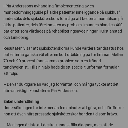
I Pia Anderssons avhandling ”Implementering av en
munbedömningsguide på äldre patienter inneliggande på sjukhus”
undersöks dels sjuksköterskors förmåga att bedöma munhälsan på
äldre patienter, dels förekomsten av problem i munnen bland ca 400
patienter som vårdades på rehabiliteringsavdelningar i Kristianstad
och Linköping.
Resultaten visar att sjuksköterskorna kunde värdera tandstatus hos
patienterna ganska väl efter en kort utbildning på tre timmar. Mellan
70 och 90 procent fann samma problem som en tränad
tandhygienist. Till sin hjälp hade de ett speciellt utformat formulär
att följa.
– De var duktigare än vad jag förväntat, och många tyckte att det
här var viktigt, konstaterar Pia Andersson.
Enkel undersökning
Undersökningen tar inte mer än fem minuter att göra, och därför tror
hon att även hårt pressade sjuksköterskor har den tid som krävs.
– Meningen är inte att de ska kunna ställa diagnos, men att de