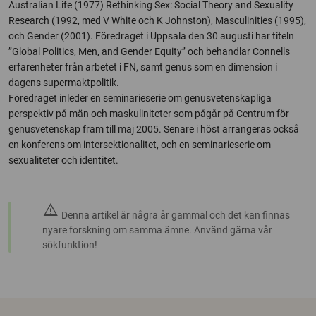
Australian Life (1977) Rethinking Sex: Social Theory and Sexuality
Research (1992, med V White och K Johnston), Masculinities (1995),
och Gender (2001). Föredraget i Uppsala den 30 augusti har titeln
’’Global Politics, Men, and Gender Equity’’ och behandlar Connells
erfarenheter från arbetet i FN, samt genus som en dimension i
dagens supermaktpolitik.
Föredraget inleder en seminarieserie om genusvetenskapliga
perspektiv på män och maskuliniteter som pågår på Centrum för
genusvetenskap fram till maj 2005. Senare i höst arrangeras också
en konferens om intersektionalitet, och en seminarieserie om
sexualiteter och identitet.
warning
Denna artikel är några år gammal och det kan finnas
nyare forskning om samma ämne. Använd gärna vår
sökfunktion!