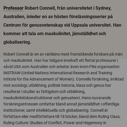
Professor
Robert Connell, från universitetet i Sydney,
Australien, inleder en av hösten föreläsningsserier på
Centrum för genusvetenskap vid Uppsala universitet. Han
kommer att tala om maskulinitet, jämställdhet och
globalisering.
Robert Connell är en av världens mest framstående forskare på män
och maskulinitet. Han har tidigare innehaft ett flertal professurer i
såväl USA som Australien och arbetar även inom FNs organisation
INSTRAW (United Nations International Research and Training
Intitute for the Advancement of Women). Connells forskning, inriktad
mot sociologi, utbildning, politisk historia, klass och genus har
resulterat i studier av fattigdom och utbildning,
maskulinitetskonstruktioner och genusteori. Hans nuvarande
forskningsintressen omfattar bland annat jämställdhet i offentliga
institutioner, samt intellektuella och globalisering. Connell är
författare eller medförfattare till 18 böcker, bland dem Ruling Class,
Ruling Culture: Studies of Conflict, Power and Hegemony in