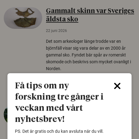
Gammalt skinn var Sveriges
äldsta sko
22 juni 2026
Det som arkeologer länge trodde var en
björnfäll visar sig vara delar av en 2000 år
gammal sko. Fyndet bär spår av romerskt
skomode och beskrivs som mycket ovanligt i
Norden.
Arkeologi
Få tips om ny
forskning tre gånger i
veckan med vårt
Så mycket eklandskap
krävs för att rädda hotade
nyhetsbrev!
arter
PS. Det är gratis och du kan avsluta när du vill.
22 juni 2026