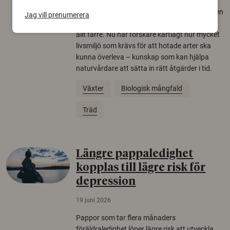
Över tusen arter behöver ekar i sin närhet, men
Jag vill prenumerera
gamla eklandskap och naturbetesmarker blir
allt färre. Nu har forskare kartlagt hur mycket
livsmiljö som krävs för att hotade arter ska
kunna överleva – kunskap som kan hjälpa
naturvårdare att sätta in rätt åtgärder i tid.
Växter
Biologisk mångfald
Träd
Längre pappaledighet
kopplas till lägre risk för
depression
19 juni 2026
Pappor som tar flera månaders
föräldraledighet löper lägre risk att utveckla