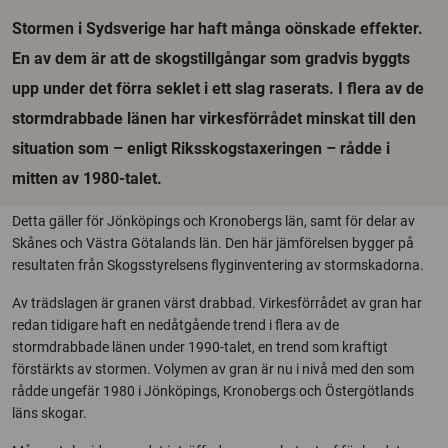
Stormen i Sydsverige har haft många oönskade effekter.
En av dem är att de skogstillgångar som gradvis byggts
upp under det förra seklet i ett slag raserats. I flera av de
stormdrabbade länen har virkesförrådet minskat till den
situation som – enligt Riksskogstaxeringen – rådde i
mitten av 1980-talet.
Detta gäller för Jönköpings och Kronobergs län, samt för delar av
Skånes och Västra Götalands län. Den här jämförelsen bygger på
resultaten från Skogsstyrelsens flyginventering av stormskadorna.
Av trädslagen är granen värst drabbad. Virkesförrådet av gran har
redan tidigare haft en nedåtgående trend i flera av de
stormdrabbade länen under 1990-talet, en trend som kraftigt
förstärkts av stormen. Volymen av gran är nu i nivå med den som
rådde ungefär 1980 i Jönköpings, Kronobergs och Östergötlands
läns skogar.