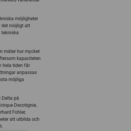
ekniska möjligheter
det möjligt att
n tekniska
n mäter hur mycket
 Eftersom kapaciteten
hela tiden får
ättningar anpassas
bästa möjliga
i Delta på
nique Decotignie,
hard Fohler,
ter att utbilda och
t.