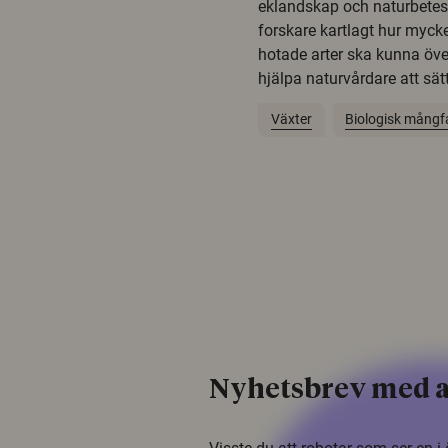
eklandskap och naturbetesma
forskare kartlagt hur mycke
hotade arter ska kunna öv
hjälpa naturvårdare att sätta
Växter
Biologisk mångf
Nyhetsbrev med a