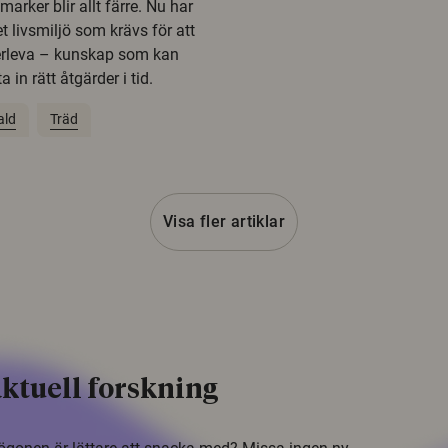
rker blir allt färre. Nu har
t livsmiljö som krävs för att
erleva – kunskap som kan
 in rätt åtgärder i tid.
ald
Träd
Visa fler artiklar
ktuell forskning