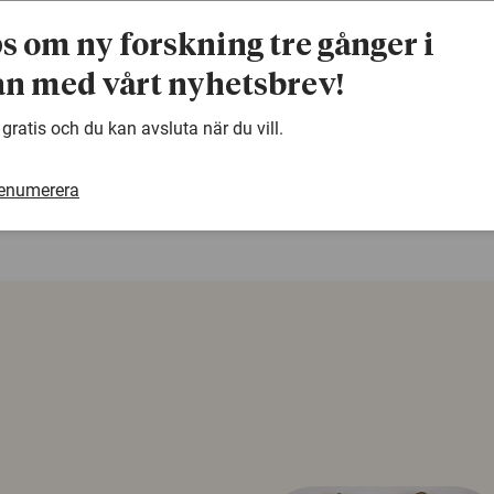
Kontaktinformation
ps om ny forskning tre gånger i
Tomas Lennvall nås på mail
tomas.lennvall@mdh.se
elle
n med vårt nyhetsbrev!
warning
 gratis och du kan avsluta när du vill.
Denna artikel är några år gammal och det kan finnas
samma ämne. Använd gärna vår sökfunktion!
renumerera