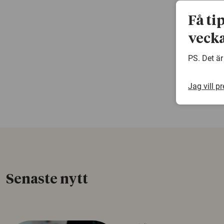
Få ti
vecka
PS. Det är
Jag vill p
Senaste nytt