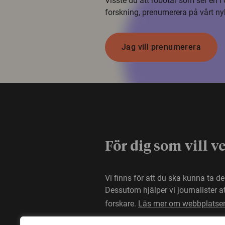
Visste du att robotar som ser en 
forskning, prenumerera på vårt ny
Jag vill prenumerera
För dig som vill v
Vi finns för att du ska kunna ta d
Dessutom hjälper vi journalister 
forskare.
Läs mer om webbplatse