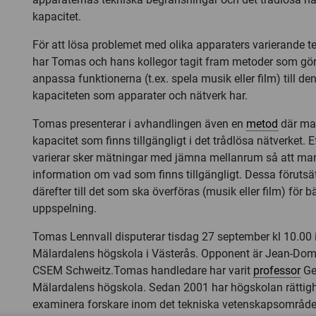
kapacitet.
För att lösa problemet med olika apparaters varierande t
har Tomas och hans kollegor tagit fram metoder som gör 
anpassa funktionerna (t.ex. spela musik eller film) till de
kapaciteten som apparater och nätverk har.
Tomas presenterar i avhandlingen även en
metod
där ma
kapacitet som finns tillgängligt i det trådlösa nätverket.
varierar sker mätningar med jämna mellanrum så att man 
information om vad som finns tillgängligt. Dessa föruts
därefter till det som ska överföras (musik eller film) för 
uppspelning.
Tomas Lennvall disputerar tisdag 27 september kl 10.00 
Mälardalens högskola i Västerås. Opponent är Jean-Domi
CSEM Schweitz.Tomas handledare har varit
professor
Ger
Mälardalens högskola. Sedan 2001 har högskolan rättighe
examinera forskare inom det tekniska vetenskapsområde