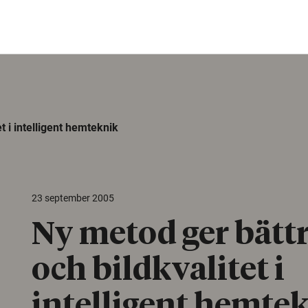
t i intelligent hemteknik
23 september 2005
Ny metod ger bättr
och bildkvalitet i
intelligent hemte