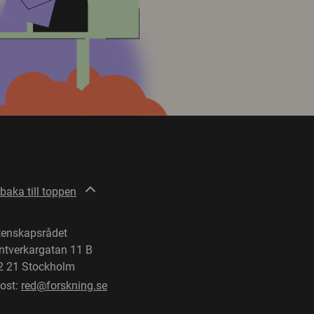
lbaka till toppen
tenskapsrådet
ntverkargatan 11 B
2 21 Stockholm
post:
red@forskning.se