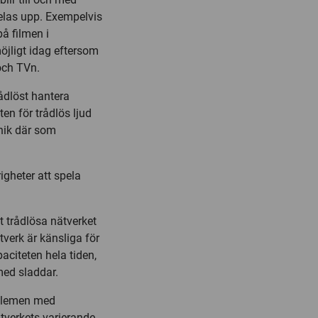
pelas upp. Exempelvis
å filmen i
möjligt idag eftersom
och TVn.
ådlöst hantera
ten för trådlös ljud
knik där som
igheter att spela
t trådlösa nätverket
verk är känsliga för
aciteten hela tiden,
med sladdar.
oblemen med
tverkets varierande