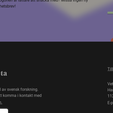
i ögonen är lättare att snacka med? Missa ingen ny
hetsbrev!
Til
eta
Ve
el av svensk forskning.
Ha
att komma i kontakt med
11
n.
E-