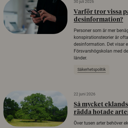
30 juli 2026
Varför tror vissa p
desinformation?
Personer som är mer benäg
konspirationsteorier är oft
desinformation. Det visar e
Försvarshögskolan med del
länder.
Säkerhetspolitik
22 juni 2026
Så mycket eklandsk
rädda hotade arte
Över tusen arter behöver e