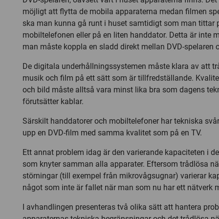
möjligt att flytta de mobila apparaterna medan filmen s
ska man kunna gå runt i huset samtidigt som man tittar p
mobiltelefonen eller på en liten handdator. Detta är inte 
man måste koppla en sladd direkt mellan DVD-spelaren 
De digitala underhållningssystemen måste klara av att tr
musik och film på ett sätt som är tillfredställande. Kvalite
och bild måste alltså vara minst lika bra som dagens te
förutsätter kablar.
Särskilt handdatorer och mobiltelefoner har tekniska svår
upp en DVD-film med samma kvalitet som på en TV.
Ett annat problem idag är den varierande kapaciteten i de
som knyter samman alla apparater. Eftersom trådlösa nät
störningar (till exempel från mikrovågsugnar) varierar kap
något som inte är fallet när man som nu har ett nätverk 
I avhandlingen presenteras två olika sätt att hantera pr
apparaternas tekniska begränsningar och det trådlösa nä