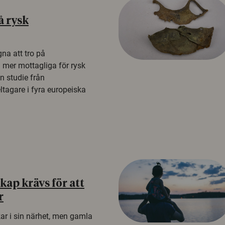
å rysk
na att tro på
a mer mottagliga för rysk
n studie från
tagare i fyra europeiska
ap krävs för att
r
kar i sin närhet, men gamla