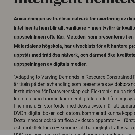
Användningen av trådlösa nätverk för överföring av digit
intelligenta hem blir allt vanligare – men tyvärr är kvalit
uppspelningen ofta låg. Metoden, som presenteras i en
Mälardalens högskola, har utvecklats för att hantera 
uppstår med trådlösa nätverk, och därmed öka kvalitete
uppspelningen av digitala medier.
”Adapting to Varying Demands in Resource Constrained 
är titeln på den avhandling som presenteras av
doktoran
Institutionen för Datavetenskap och Elektronik, nu på ti
Inom en nära framtid kommer digitala underhållningssyst
i hemmen. En stor fördel med dessa system är att apparat
DVDn, digital boxen och datorn, kommer att kunna koppla
Detta innebär också att flera av dessa apparater – i förs
och mobiltelefonen – kommer att ha möjlighet att visa en 
DVD-spelaren, oavsett vart i huset apparaterna finns. Det b