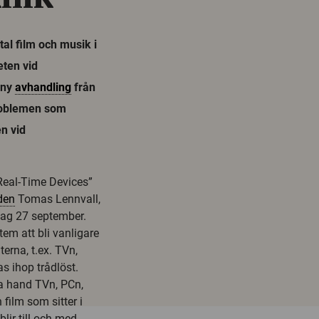
al film och musik i
eten vid
 ny
avhandling
från
problemen som
n vid
Real-Time Devices”
den
Tomas Lennvall,
sdag 27 september.
em att bli vanligare
erna, t.ex. TVn,
s ihop trådlöst.
ta hand TVn, PCn,
film som sitter i
lir till och med