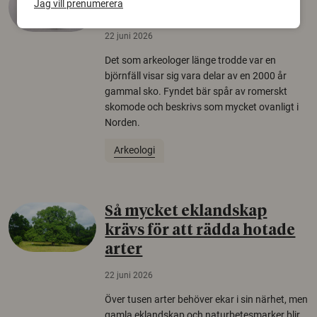
Jag vill prenumerera
äldsta sko
22 juni 2026
Det som arkeologer länge trodde var en
björnfäll visar sig vara delar av en 2000 år
gammal sko. Fyndet bär spår av romerskt
skomode och beskrivs som mycket ovanligt i
Norden.
Arkeologi
Så mycket eklandskap
krävs för att rädda hotade
arter
22 juni 2026
Över tusen arter behöver ekar i sin närhet, men
gamla eklandskap och naturbetesmarker blir