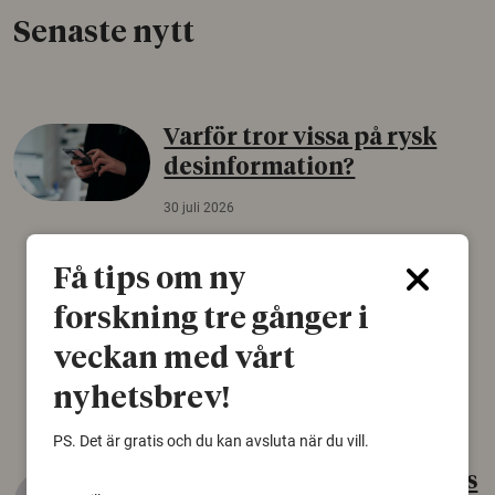
Senaste nytt
Varför tror vissa på rysk
desinformation?
30 juli 2026
Personer som är mer benägna att tro på
konspirationsteorier är ofta mer mottagliga
Få tips om ny
för rysk desinformation. Det visar en studie
forskning tre gånger i
från Försvarshögskolan med deltagare i fyra
europeiska länder.
veckan med vårt
Säkerhetspolitik
nyhetsbrev!
PS. Det är gratis och du kan avsluta när du vill.
Gammalt skinn var Sveriges