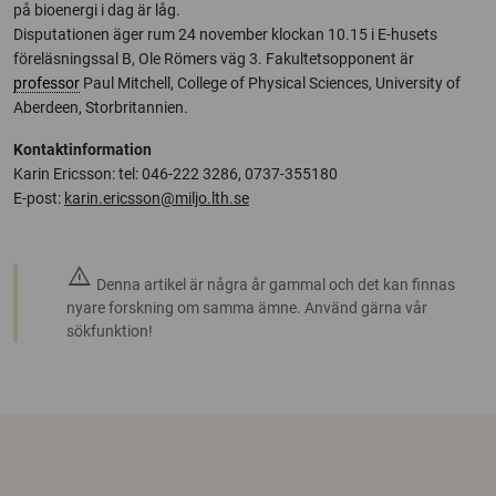
på bioenergi i dag är låg.
Disputationen äger rum 24 november klockan 10.15 i E-husets
föreläsningssal B, Ole Römers väg 3. Fakultetsopponent är
professor
Paul Mitchell, College of Physical Sciences, University of
Aberdeen, Storbritannien.
Kontaktinformation
Karin Ericsson: tel: 046-222 3286, 0737-355180
E-post:
karin.ericsson@miljo.lth.se
warning
Denna artikel är några år gammal och det kan finnas
nyare forskning om samma ämne. Använd gärna vår
sökfunktion!