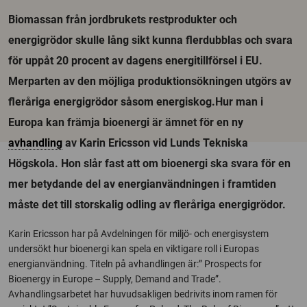
Biomassan från jordbrukets restprodukter och
energigrödor skulle lång sikt kunna flerdubblas och svara
för uppåt 20 procent av dagens energitillförsel i EU.
Merparten av den möjliga produktionsökningen utgörs av
fleråriga energigrödor såsom energiskog.Hur man i
Europa kan främja bioenergi är ämnet för en ny
avhandling
av Karin Ericsson vid Lunds Tekniska
Högskola. Hon slår fast att om bioenergi ska svara för en
mer betydande del av energianvändningen i framtiden
måste det till storskalig odling av fleråriga energigrödor.
Karin Ericsson har på Avdelningen för miljö- och energisystem
undersökt hur bioenergi kan spela en viktigare roll i Europas
energianvändning. Titeln på avhandlingen är:” Prospects for
Bioenergy in Europe – Supply, Demand and Trade”.
Avhandlingsarbetet har huvudsakligen bedrivits inom ramen för