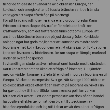
tillhör de flitigaaste användarna av biobränslen Europa, har
koldioxid- och energiskatter på fossila bränslen varit de främsta
verktygen att skapa efterfråga på bioenergi.
För att få i gång odling av fleråriga energigrödor föreslår Karin
Ericsson att man skapar drivkrafter för koleldade kraft- och
kraftvärmeverk, som det fortfarande finns gott om i Europa, att
använda biobränslen baserade på just dessa grödor. Koleldade
anläggningar har goda möjligheter att samelda en mindre andel
biobränsle med kol, vilket gör dem relativt okänsliga för fluktuationer
i pris och leverans av biobränslen. De kan skapa en lämplig marknad
under en övergångsperiod.
I avhandlingen studeras även internationell handel med biobränslen.
Karin konstaterar att en ökad efterfråga på bioenergi i EU jämfört
med omvärlden kommer att leda till en ökad import av biobränslen till
Europa. Så skedde exempelvis i Sverige. När Sverige 1990 införde en
koldioxidskatt ökade efterfrågan kraftigt på biobränslen, vilket i sin
tur gav upphov till importflöden som svenska politiker varken
förutsett eller avsett. I ett vidare perspektiv kan dock sådan handel
ha positiva effekter genom att den bidar till utvecklingen av
biobränsleproduktion och logistik i delar av världen där efterfrågan