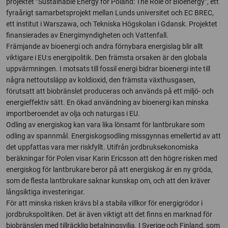
projektet ”Sustainable Energy for Poland: The Role of Bioenergy”, ett
fyraårigt samarbetsprojekt mellan Lunds universitet och EC BREC,
ett institut i Warszawa, och Tekniska Högskolan i Gdansk. Projektet
finansierades av Energimyndigheten och Vattenfall.
Främjande av bioenergi och andra förnybara energislag blir allt
viktigare i EU:s energipolitik. Den främsta orsaken är den globala
uppvärmningen. I motsats till fossil energi bidrar bioenergi inte till
några nettoutsläpp av koldioxid, den främsta växthusgasen,
förutsatt att biobränslet produceras och används på ett miljö- och
energieffektiv sätt. En ökad användning av bioenergi kan minska
importberoendet av olja och naturgas i EU.
Odling av energiskog kan vara lika lönsamt för lantbrukare som
odling av spannmål. Energiskogsodling missgynnas emellertid av att
det uppfattas vara mer riskfyllt. Utifrån jordbruksekonomiska
beräkningar för Polen visar Karin Ericsson att den högre risken med
energiskog för lantbrukare beror på att energiskog är en ny gröda,
som de flesta lantbrukare saknar kunskap om, och att den kräver
långsiktiga investeringar.
För att minska risken krävs bl a stabila villkor för energigrödor i
jordbrukspolitiken. Det är även viktigt att det finns en marknad för
biobränslen med tillräcklig betalningsvilja. I Sverige och Finland, som