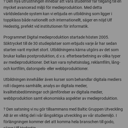
? Den nya utrustningen innebär att våra studenter får tillgång till en
mycket avancerad miljö för medieproduktion. Med detta
världsledande system kan vi erbjuda en utbildning som ligger i
toppklass både nationellt och internationellt, säger en nöjd Ulf
Hedestig, prefekt vid institutionen för informatik.
Programmet Digital medieproduktion startade hösten 2005.
Söktrycket till de 30 studieplatser som erbjuds varje år har sedan
starten varit mycket stort. Utbildningens kärna utgörs av det som
brukar kallas postproduktion, d.v.s. efterbearbetning av olika typer
av medieproduktioner. Det kan vara nyhetsinslag, reklamfilm, lång-
och kortfilm, datorspels- eller webbproduktioner.
Utbildningen innehåller även kurser som behandlar digitala mediers
roll i dagens samhälle, analys av digitala medier,
kvalitetsbedömningar och jämförelser av digitala medier,
webbproduktion samt ekonomiska aspekter av medieproduktion.
? Den satsning vi nu gör tillsammans med Baltic Gruppen Utveckling
AB är en viktig del i vår långsiktiga utveckling av vår studiemiljö. I
förlängningen kommer det att komma hela branschen till godo,