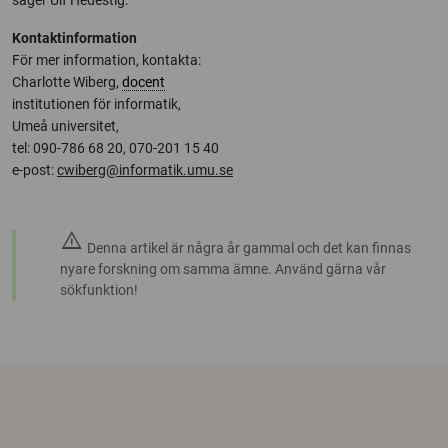
säger Ulf Hedestig.
Kontaktinformation
För mer information, kontakta:
Charlotte Wiberg,
docent
institutionen för informatik,
Umeå universitet,
tel: 090-786 68 20, 070-201 15 40
e-post:
cwiberg@informatik.umu.se
warning
Denna artikel är några år gammal och det kan finnas
nyare forskning om samma ämne. Använd gärna vår
sökfunktion!