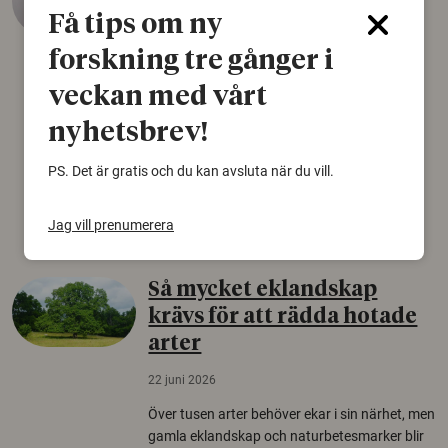
äldsta sko
Få tips om ny
22 juni 2026
forskning tre gånger i
Det som arkeologer länge trodde var en
veckan med vårt
björnfäll visar sig vara delar av en 2000 år
gammal sko. Fyndet bär spår av romerskt
nyhetsbrev!
skomode och beskrivs som mycket ovanligt i
Norden.
PS. Det är gratis och du kan avsluta när du vill.
Arkeologi
Jag vill prenumerera
Så mycket eklandskap
krävs för att rädda hotade
arter
22 juni 2026
Över tusen arter behöver ekar i sin närhet, men
gamla eklandskap och naturbetesmarker blir