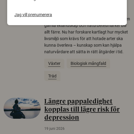
22 juni 2026
Jag vill prenumerera
Över tusen arter behöver ekar i sin närhet, men
gamla eklandskap och naturbetesmarker blir
allt färre. Nu har forskare kartlagt hur mycket
livsmiljö som krävs för att hotade arter ska
kunna överleva – kunskap som kan hjälpa
naturvårdare att sätta in rätt åtgärder i tid.
Växter
Biologisk mångfald
Träd
Längre pappaledighet
kopplas till lägre risk för
depression
19 juni 2026