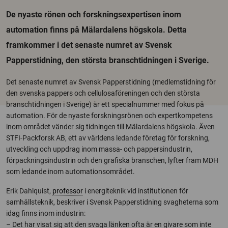
De nyaste rönen och forskningsexpertisen inom
automation finns på Mälardalens högskola. Detta
framkommer i det senaste numret av Svensk
Papperstidning, den största branschtidningen i Sverige.
Det senaste numret av Svensk Papperstidning (medlemstidning för
den svenska pappers och cellulosaföreningen och den största
branschtidningen i Sverige) är ett specialnummer med fokus på
automation. För de nyaste forskningsrönen och expertkompetens
inom området vänder sig tidningen till Mälardalens högskola. Även
STFI-Packforsk AB, ett av världens ledande företag för forskning,
utveckling och uppdrag inom massa- och pappersindustrin,
förpackningsindustrin och den grafiska branschen, lyfter fram MDH
som ledande inom automationsområdet.
Erik Dahlquist,
professor
i energiteknik vid institutionen för
samhällsteknik, beskriver i Svensk Papperstidning svagheterna som
idag finns inom industrin:
– Det har visat sig att den svaga länken ofta är en givare som inte