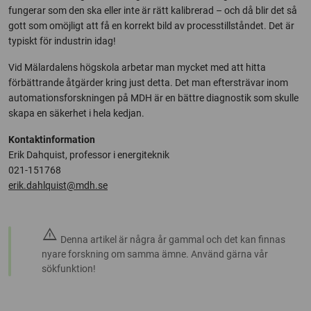
fungerar som den ska eller inte är rätt kalibrerad – och då blir det så
gott som omöjligt att få en korrekt bild av processtillståndet. Det är
typiskt för industrin idag!
Vid Mälardalens högskola arbetar man mycket med att hitta
förbättrande åtgärder kring just detta. Det man eftersträvar inom
automationsforskningen på MDH är en bättre diagnostik som skulle
skapa en säkerhet i hela kedjan.
Kontaktinformation
Erik Dahquist, professor i energiteknik
021-151768
erik.dahlquist@mdh.se
warning
Denna artikel är några år gammal och det kan finnas
nyare forskning om samma ämne. Använd gärna vår
sökfunktion!