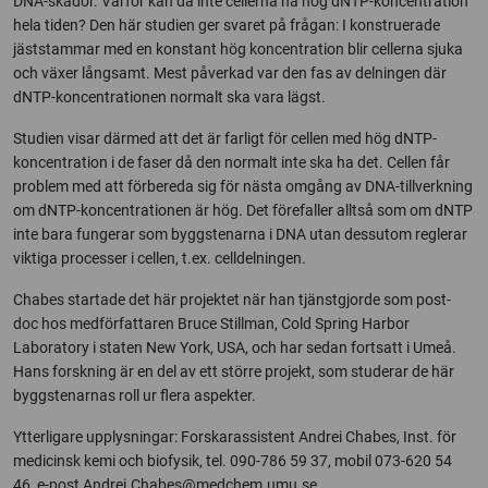
DNA-skador. Varför kan då inte cellerna ha hög dNTP-koncentration
hela tiden? Den här studien ger svaret på frågan: I konstruerade
jäststammar med en konstant hög koncentration blir cellerna sjuka
och växer långsamt. Mest påverkad var den fas av delningen där
dNTP-koncentrationen normalt ska vara lägst.
Studien visar därmed att det är farligt för cellen med hög dNTP-
koncentration i de faser då den normalt inte ska ha det. Cellen får
problem med att förbereda sig för nästa omgång av DNA-tillverkning
om dNTP-koncentrationen är hög. Det förefaller alltså som om dNTP
inte bara fungerar som byggstenarna i DNA utan dessutom reglerar
viktiga processer i cellen, t.ex. celldelningen.
Chabes startade det här projektet när han tjänstgjorde som post-
doc hos medförfattaren Bruce Stillman, Cold Spring Harbor
Laboratory i staten New York, USA, och har sedan fortsatt i Umeå.
Hans forskning är en del av ett större projekt, som studerar de här
byggstenarnas roll ur flera aspekter.
Ytterligare upplysningar: Forskarassistent Andrei Chabes, Inst. för
medicinsk kemi och biofysik, tel. 090-786 59 37, mobil 073-620 54
46, e-post
Andrei.Chabes@medchem.umu.se