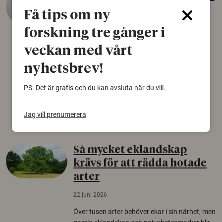
äldsta sko
Få tips om ny
22 juni 2026
forskning tre gånger i
Det som arkeologer länge trodde var en
veckan med vårt
björnfäll visar sig vara delar av en 2000 år
gammal sko. Fyndet bär spår av romerskt
nyhetsbrev!
skomode och beskrivs som mycket ovanligt i
Norden.
PS. Det är gratis och du kan avsluta när du vill.
Arkeologi
Jag vill prenumerera
Så mycket eklandskap
krävs för att rädda hotade
arter
22 juni 2026
Över tusen arter behöver ekar i sin närhet, men