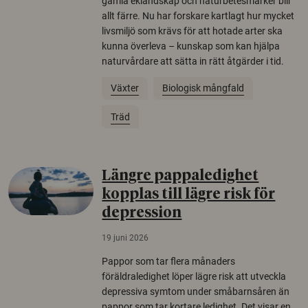
gamla eklandskap och naturbetesmarker blir
allt färre. Nu har forskare kartlagt hur mycket
livsmiljö som krävs för att hotade arter ska
kunna överleva – kunskap som kan hjälpa
naturvårdare att sätta in rätt åtgärder i tid.
Växter
Biologisk mångfald
Träd
Längre pappaledighet
kopplas till lägre risk för
depression
19 juni 2026
Pappor som tar flera månaders
föräldraledighet löper lägre risk att utveckla
depressiva symtom under småbarnsåren än
pappor som tar kortare ledighet. Det visar en