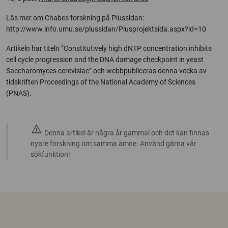
Läs mer om Chabes forskning på Plussidan:
http://www.info.umu.se/plussidan/Plusprojektsida.aspx?id=10
Artikeln har titeln ”Constitutively high dNTP concentration inhibits
cell cycle progression and the DNA damage checkpoint in yeast
Saccharomyces cerevisiae” och webbpubliceras denna vecka av
tidskriften Proceedings of the National Academy of Sciences
(PNAS).
warning
Denna artikel är några år gammal och det kan finnas
nyare forskning om samma ämne. Använd gärna vår
sökfunktion!