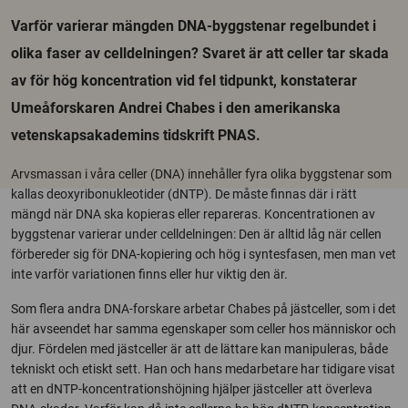
Varför varierar mängden DNA-byggstenar regelbundet i
olika faser av celldelningen? Svaret är att celler tar skada
av för hög koncentration vid fel tidpunkt, konstaterar
Umeåforskaren Andrei Chabes i den amerikanska
vetenskapsakademins tidskrift PNAS.
Arvsmassan i våra celler (DNA) innehåller fyra olika byggstenar som
kallas deoxyribonukleotider (dNTP). De måste finnas där i rätt
mängd när DNA ska kopieras eller repareras. Koncentrationen av
byggstenar varierar under celldelningen: Den är alltid låg när cellen
förbereder sig för DNA-kopiering och hög i syntesfasen, men man vet
inte varför variationen finns eller hur viktig den är.
Som flera andra DNA-forskare arbetar Chabes på jästceller, som i det
här avseendet har samma egenskaper som celler hos människor och
djur. Fördelen med jästceller är att de lättare kan manipuleras, både
tekniskt och etiskt sett. Han och hans medarbetare har tidigare visat
att en dNTP-koncentrationshöjning hjälper jästceller att överleva