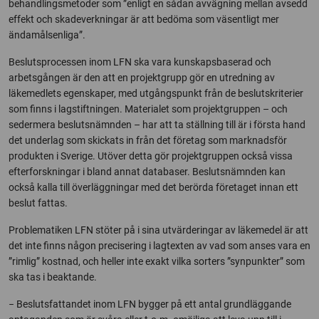
behandlingsmetoder som ”enligt en sådan avvägning mellan avsedd
effekt och skadeverkningar är att bedöma som väsentligt mer
ändamålsenliga”.
Beslutsprocessen inom LFN ska vara kunskapsbaserad och
arbetsgången är den att en projektgrupp gör en utredning av
läkemedlets egenskaper, med utgångspunkt från de beslutskriterier
som finns i lagstiftningen. Materialet som projektgruppen – och
sedermera beslutsnämnden – har att ta ställning till är i första hand
det underlag som skickats in från det företag som marknadsför
produkten i Sverige. Utöver detta gör projektgruppen också vissa
efterforskningar i bland annat databaser. Beslutsnämnden kan
också kalla till överläggningar med det berörda företaget innan ett
beslut fattas.
Problematiken LFN stöter på i sina utvärderingar av läkemedel är att
det inte finns någon precisering i lagtexten av vad som anses vara en
”rimlig” kostnad, och heller inte exakt vilka sorters ”synpunkter” som
ska tas i beaktande.
− Beslutsfattandet inom LFN bygger på ett antal grundläggande