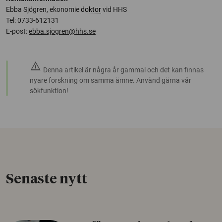
Ebba Sjögren, ekonomie
doktor
vid HHS
Tel: 0733-612131
E-post:
ebba.sjogren@hhs.se
warning
Denna artikel är några år gammal och det kan finnas
nyare forskning om samma ämne. Använd gärna vår
sökfunktion!
Senaste nytt