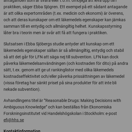
antaganden som är svåra eller t.o.m. omöjliga att leva upp till i
praktiken, säger Ebba Sjögren. Ett exempel på ett sådant antagande
är att olika expertområden (t.ex. medicin och ekonomi) är överens,
och att deras kunskaper om ett läkemedels egenskaper kan jämkas
samman till en entydig och allmängiltig helhet. Kunskapsstyrning
låter bra i teorin men är svår att få att fungera i praktiken.
Slutsatsen i Ebba Sjöbergs studie antyder att kunskap om ett
läkemedels egenskaper sällan är så allmängiltig, entydig och stabil
så att det går för LFN att säga nej till subvention. LFN kan dock
påverka läkemedelsanvändningen (och kostnaden för dito) på andra
sätt, t.ex. genom att ge ut rankinglistor med olika läkemedels
kostnadseffektivitet och/eller påverka prissättningen av läkemedel
(vissa företag har sänkt priset på sina produkter för att inte bli
nekade subvention).
Avhandlingens titel är ”Reasonable Drugs: Making Decisions with
Ambiguous Knowledge” och kan beställas från Ekonomiska
Forskningsinstitutet vid Handelshögskolan i Stockholm: e-post
efi@hhs.se
Kontaktinformation