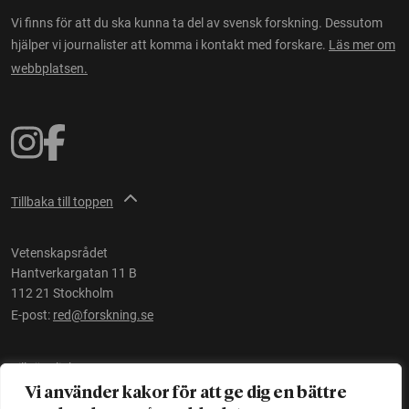
Vi finns för att du ska kunna ta del av svensk forskning. Dessutom
hjälper vi journalister att komma i kontakt med forskare.
Läs mer om
webbplatsen.
Tillbaka till toppen
Vetenskapsrådet
Hantverkargatan 11 B
112 21 Stockholm
E-post:
red@forskning.se
Tillgänglighet
Vi använder kakor för att ge dig en bättre