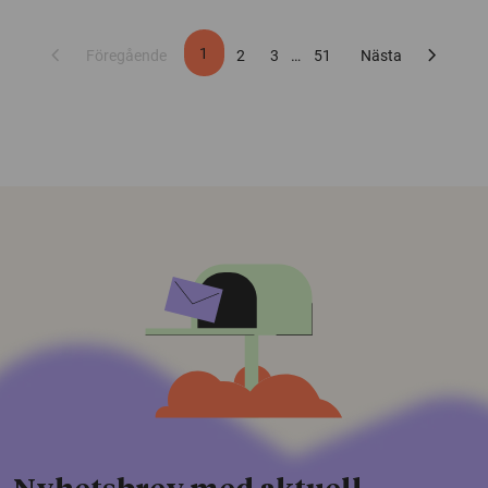
chevron_left
chevron_right
1
Föregående
2
3
…
51
Nästa