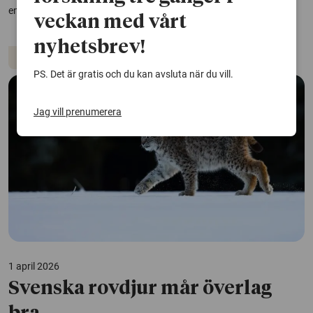
enligt en avhandling från Lunds universitet.
veckan med vårt
nyhetsbrev!
Fåglar
Djur
Miljöföroreningar
PS. Det är gratis och du kan avsluta när du vill.
Jag vill prenumerera
1 april 2026
Svenska rovdjur mår överlag