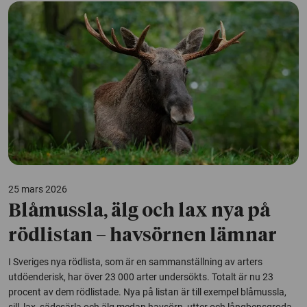
25 mars 2026
Blåmussla, älg och lax nya på
rödlistan – havsörnen lämnar
I Sveriges nya rödlista, som är en sammanställning av arters
utdöenderisk, har över 23 000 arter undersökts. Totalt är nu 23
procent av dem rödlistade. Nya på listan är till exempel blåmussla,
sill, lax, sädesärla och älg medan havsörn, utter och långbensgroda