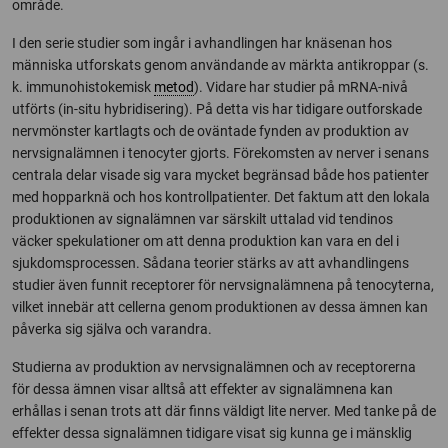
område.
I den serie studier som ingår i avhandlingen har knäsenan hos
människa utforskats genom användande av märkta antikroppar (s.
k. immunohistokemisk
metod
). Vidare har studier på mRNA-nivå
utförts (in-situ hybridisering). På detta vis har tidigare outforskade
nervmönster kartlagts och de oväntade fynden av produktion av
nervsignalämnen i tenocyter gjorts. Förekomsten av nerver i senans
centrala delar visade sig vara mycket begränsad både hos patienter
med hopparknä och hos kontrollpatienter. Det faktum att den lokala
produktionen av signalämnen var särskilt uttalad vid tendinos
väcker spekulationer om att denna produktion kan vara en del i
sjukdomsprocessen. Sådana teorier stärks av att avhandlingens
studier även funnit receptorer för nervsignalämnena på tenocyterna,
vilket innebär att cellerna genom produktionen av dessa ämnen kan
påverka sig själva och varandra.
Studierna av produktion av nervsignalämnen och av receptorerna
för dessa ämnen visar alltså att effekter av signalämnena kan
erhållas i senan trots att där finns väldigt lite nerver. Med tanke på de
effekter dessa signalämnen tidigare visat sig kunna ge i mänsklig