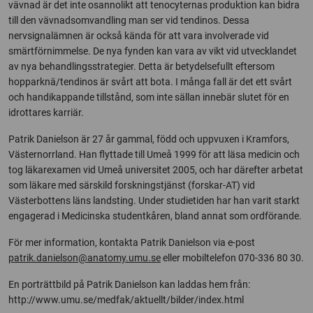
vävnad är det inte osannolikt att tenocyternas produktion kan bidra
till den vävnadsomvandling man ser vid tendinos. Dessa
nervsignalämnen är också kända för att vara involverade vid
smärtförnimmelse. De nya fynden kan vara av vikt vid utvecklandet
av nya behandlingsstrategier. Detta är betydelsefullt eftersom
hopparknä/tendinos är svårt att bota. I många fall är det ett svårt
och handikappande tillstånd, som inte sällan innebär slutet för en
idrottares karriär.
Patrik Danielson är 27 år gammal, född och uppvuxen i Kramfors,
Västernorrland. Han flyttade till Umeå 1999 för att läsa medicin och
tog läkarexamen vid Umeå universitet 2005, och har därefter arbetat
som läkare med särskild forskningstjänst (forskar-AT) vid
Västerbottens läns landsting. Under studietiden har han varit starkt
engagerad i Medicinska studentkåren, bland annat som ordförande.
För mer information, kontakta Patrik Danielson via e-post
patrik.danielson@anatomy.umu.se
eller mobiltelefon 070-336 80 30.
En porträttbild på Patrik Danielson kan laddas hem från:
http://www.umu.se/medfak/aktuellt/bilder/index.html