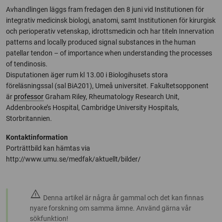
Avhandlingen läggs fram fredagen den 8 juni vid Institutionen för
integrativ medicinsk biologi, anatomi, samt Institutionen för kirurgisk
och perioperativ vetenskap, idrottsmedicin och har titeln Innervation
patterns and locally produced signal substances in the human
patellar tendon – of importance when understanding the processes
of tendinosis.
Disputationen äger rum kl 13.00 i Biologihusets stora
föreläsningssal (sal BiA201), Umeå universitet. Fakultetsopponent
är
professor
Graham Riley, Rheumatology Research Unit,
Addenbrooke’s Hospital, Cambridge University Hospitals,
Storbritannien.
Kontaktinformation
Porträttbild kan hämtas via
http://www.umu.se/medfak/aktuellt/bilder/
warning
Denna artikel är några år gammal och det kan finnas
nyare forskning om samma ämne. Använd gärna vår
sökfunktion!