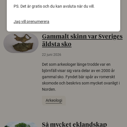
europeiska länder.
PS. Det är gratis och du kan avsluta när du vill.
Säkerhetspolitik
Jag vill prenumerera
Gammalt skinn var Sveriges
äldsta sko
22 juni 2026
Det som arkeologer länge trodde var en
björnfäll visar sig vara delar av en 2000 år
gammal sko. Fyndet bär spår av romerskt
skomode och beskrivs som mycket ovanligt i
Norden.
Arkeologi
Så mycket eklandskap