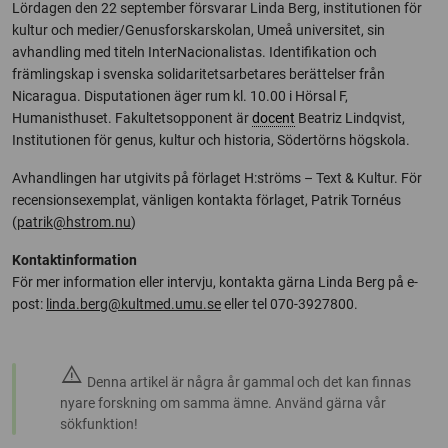
Lördagen den 22 september försvarar Linda Berg, institutionen för
kultur och medier/Genusforskarskolan, Umeå universitet, sin
avhandling med titeln InterNacionalistas. Identifikation och
främlingskap i svenska solidaritetsarbetares berättelser från
Nicaragua. Disputationen äger rum kl. 10.00 i Hörsal F,
Humanisthuset. Fakultetsopponent är
docent
Beatriz Lindqvist,
Institutionen för genus, kultur och historia, Södertörns högskola.
Avhandlingen har utgivits på förlaget H:ströms – Text & Kultur. För
recensionsexemplat, vänligen kontakta förlaget, Patrik Tornéus
(
patrik@hstrom.nu
)
Kontaktinformation
För mer information eller intervju, kontakta gärna Linda Berg på e-
post:
linda.berg@kultmed.umu.se
eller tel 070-3927800.
warning
Denna artikel är några år gammal och det kan finnas
nyare forskning om samma ämne. Använd gärna vår
sökfunktion!