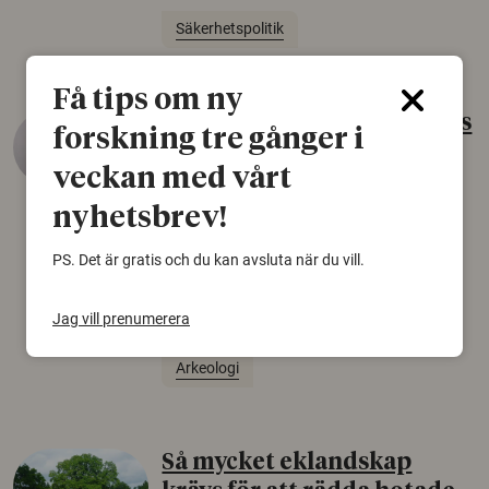
Säkerhetspolitik
Få tips om ny
Gammalt skinn var Sveriges
forskning tre gånger i
äldsta sko
veckan med vårt
22 juni 2026
nyhetsbrev!
Det som arkeologer länge trodde var en
björnfäll visar sig vara delar av en 2000 år
PS. Det är gratis och du kan avsluta när du vill.
gammal sko. Fyndet bär spår av romerskt
skomode och beskrivs som mycket ovanligt i
Jag vill prenumerera
Norden.
Arkeologi
Så mycket eklandskap