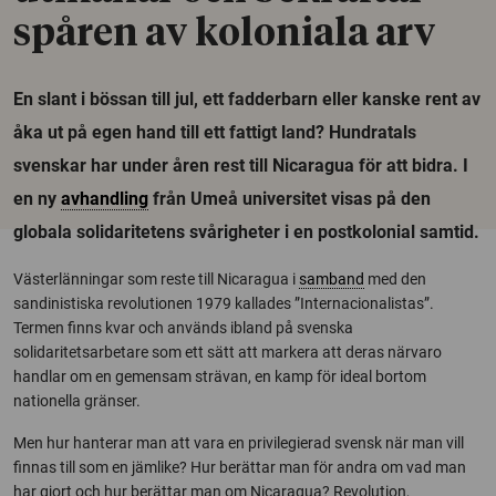
spåren av koloniala arv
En slant i bössan till jul, ett fadderbarn eller kanske rent av
åka ut på egen hand till ett fattigt land? Hundratals
svenskar har under åren rest till Nicaragua för att bidra. I
en ny
avhandling
från Umeå universitet visas på den
globala solidaritetens svårigheter i en postkolonial samtid.
Västerlänningar som reste till Nicaragua i
samband
med den
sandinistiska revolutionen 1979 kallades ”Internacionalistas”.
Termen finns kvar och används ibland på svenska
solidaritetsarbetare som ett sätt att markera att deras närvaro
handlar om en gemensam strävan, en kamp för ideal bortom
nationella gränser.
Men hur hanterar man att vara en privilegierad svensk när man vill
finnas till som en jämlike? Hur berättar man för andra om vad man
har gjort och hur berättar man om Nicaragua? Revolution,