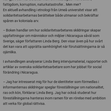
fattigdom, korruption, naturkatastrofer… Men mer?
En aktuell avhandling i etnologi från Umeå universitet visar att
solidaritetsarbetarnas berättelser både utmanar och bekräftar
spåren av koloniala arv.
– Boken handlar om hur solidaritetsarbetares skildringar skapar
uppfattningar om människor och miljöer i Nicaragua såväl som
Sverige, säger författaren Linda Berg. Den visar även på hur svårt
det kan vara att upprätta samhörighet när förutsättningarna är så
ojämlika.
I avhandlingen analyserar Linda Berg intervjumaterial, rapporter och
artiklar av svenska solidaritetsarbetare som har jobbat för social
förändring i Nicaragua.
– Jag har intresserat mig för hur de identiteter som förmedlas i
informanternas skildringar speglar föreställningar om nationalitet,
ras och kön, förklarar Linda Berg. Jag har också studerat hur
föreställningarna hanteras inom ramen för en rörelse med ambition
att verka för global rättvisa.