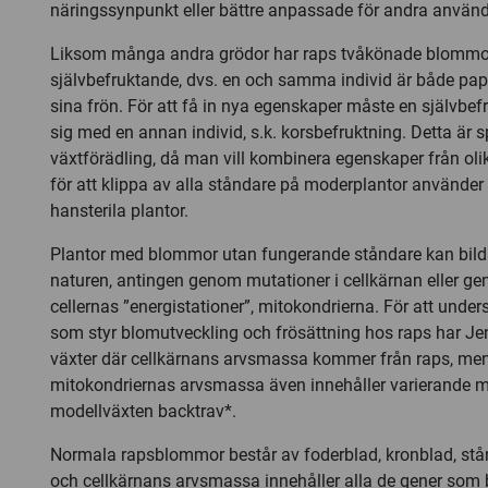
näringssynpunkt eller bättre anpassade för andra anvä
Liksom många andra grödor har raps tvåkönade blommo
självbefruktande, dvs. en och samma individ är både pa
sina frön. För att få in nya egenskaper måste en självbef
sig med en annan individ, s.k. korsbefruktning. Detta är spe
växtförädling, då man vill kombinera egenskaper från olika 
för att klippa av alla ståndare på moderplantor använde
hansterila plantor.
Plantor med blommor utan fungerande ståndare kan bild
naturen, antingen genom mutationer i cellkärnan eller ge
cellernas ”energistationer”, mitokondrierna. För att und
som styr blomutveckling och frösättning hos raps har J
växter där cellkärnans arvsmassa kommer från raps, me
mitokondriernas arvsmassa även innehåller varierande 
modellväxten backtrav*.
Normala rapsblommor består av foderblad, kronblad, stånd
och cellkärnans arvsmassa innehåller alla de gener som 