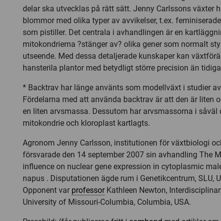
delar ska utvecklas på rätt sätt. Jenny Carlssons växter
blommor med olika typer av avvikelser, t.ex. feminiserad
som pistiller. Det centrala i avhandlingen är en kartläggn
mitokondrierna ?stänger av? olika gener som normalt s
utseende. Med dessa detaljerade kunskaper kan växtföräd
hansterila plantor med betydligt större precision än tidiga
* Backtrav har länge använts som modellväxt i studier av 
Fördelarna med att använda backtrav är att den är liten o
en liten arvsmassa. Dessutom har arvsmassorna i såväl 
mitokondrie och kloroplast kartlagts.
Agronom Jenny Carlsson, institutionen för växtbiologi oc
försvarade den 14 september 2007 sin avhandling The M
influence on nuclear gene expression in cytoplasmic male
napus . Disputationen ägde rum i Genetikcentrum, SLU, U
Opponent var
professor
Kathleen Newton, Interdisciplinar
University of Missouri-Columbia, Columbia, USA.