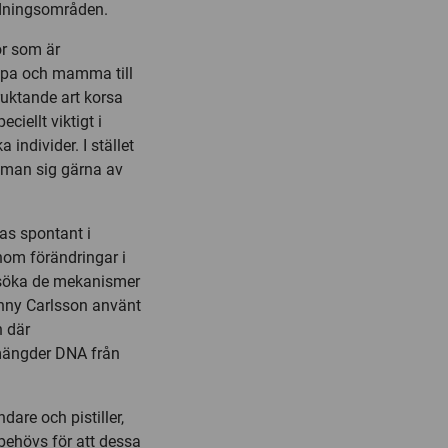
ndningsområden.
r som är
ppa och mamma till
ruktande art korsa
ciellt viktigt i
individer. I stället
r man sig gärna av
as spontant i
nom förändringar i
ersöka de mekanismer
enny Carlsson använt
n där
mängder DNA från
are och pistiller,
behövs för att dessa