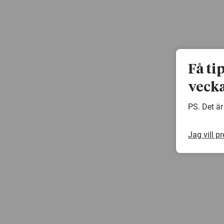
Få ti
vecka
PS. Det är
Jag vill p