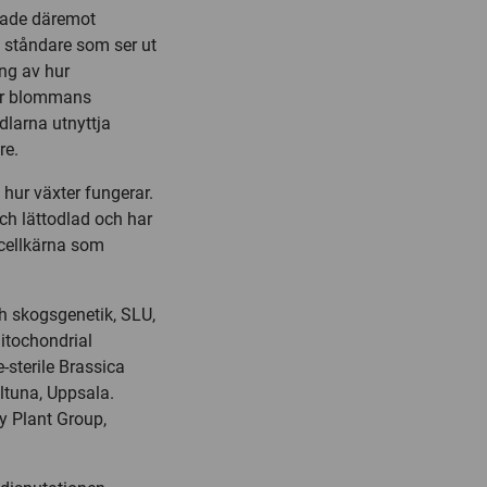
 hade däremot
e ståndare som ser ut
ing av hur
tyr blommans
larna utnyttja
re.
hur växter fungerar.
ch lättodlad och har
cellkärna som
h skogsgenetik, SLU,
itochondrial
-sterile Brassica
ltuna, Uppsala.
y Plant Group,