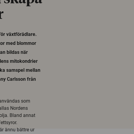
r
ör växtförädlare.
ntor med blommor
an bildas när
lens mitokondrier
ska samspel mellan
ny Carlsson från
å användas som
kallas Nordens
volja. Bland annat
ettsyror.
är ännu bättre ur