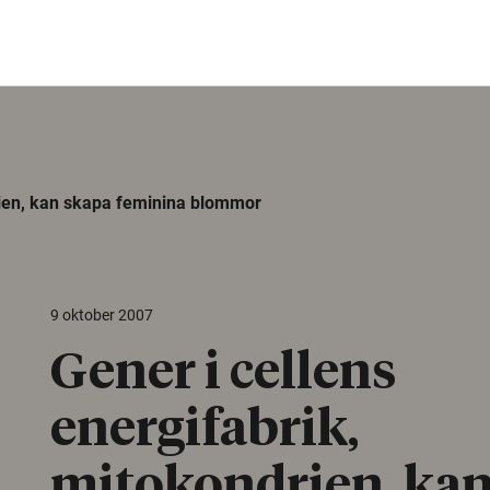
rien, kan skapa feminina blommor
9 oktober 2007
Gener i cellens
energifabrik,
mitokondrien, kan