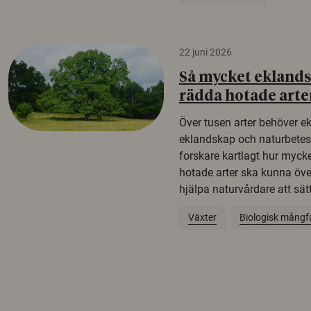
22 juni 2026
Så mycket eklandsk
rädda hotade arte
Över tusen arter behöver e
eklandskap och naturbetesma
forskare kartlagt hur mycke
hotade arter ska kunna öv
hjälpa naturvårdare att sätta
Växter
Biologisk mångf