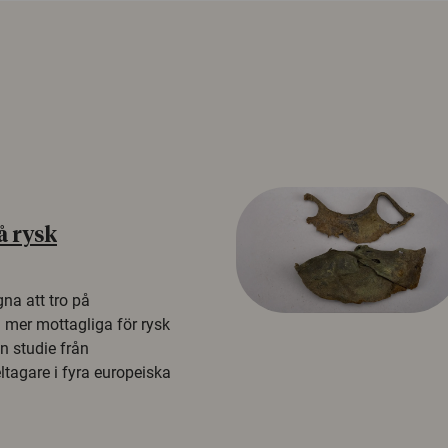
å rysk
na att tro på
a mer mottagliga för rysk
n studie från
tagare i fyra europeiska