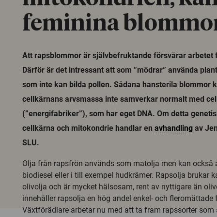
feminina blommo
Att rapsblommor är självbefruktande försvårar arbetet f
Därför är det intressant att som ”mödrar” använda pla
som inte kan bilda pollen. Sådana hansterila blommor k
cellkärnans arvsmassa inte samverkar normalt med cel
(”energifabriker”), som har eget DNA. Om detta geneti
cellkärna och mitokondrie handlar en
avhandling
av Jen
SLU.
Olja från rapsfrön används som matolja men kan ocks
biodiesel eller i till exempel hudkrämer. Rapsolja brukar 
olivolja och är mycket hälsosam, rent av nyttigare än oli
innehåller rapsolja en hög andel enkel- och fleromättade f
Växtförädlare arbetar nu med att ta fram rapssorter som 