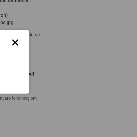
disputationen,
son)
aps.jpg
rlsson@vbsg.slu.se
iss-
itelsida):
nny20070805.pdf
 nyare forskning om