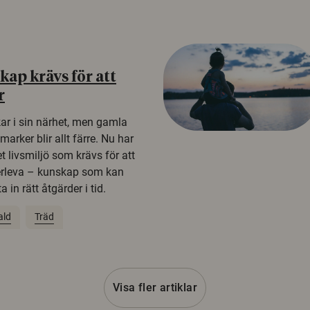
ap krävs för att
r
kar i sin närhet, men gamla
rker blir allt färre. Nu har
t livsmiljö som krävs för att
erleva – kunskap som kan
 in rätt åtgärder i tid.
ald
Träd
Visa fler artiklar