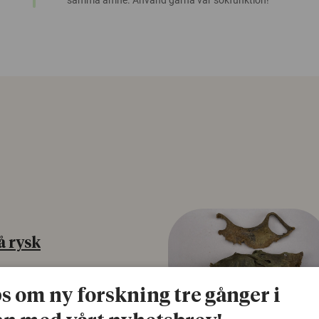
samma ämne. Använd gärna vår sökfunktion!
å rysk
na att tro på
ps om ny forskning tre gånger i
a mer mottagliga för rysk