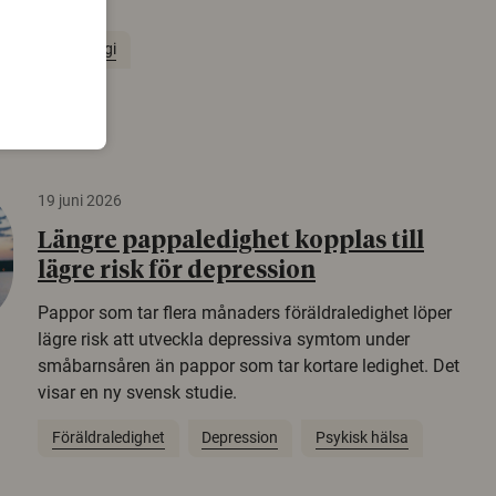
Norden.
Arkeologi
19 juni 2026
Längre pappaledighet kopplas till
lägre risk för depression
Pappor som tar flera månaders föräldraledighet löper
lägre risk att utveckla depressiva symtom under
småbarnsåren än pappor som tar kortare ledighet. Det
visar en ny svensk studie.
Föräldraledighet
Depression
Psykisk hälsa