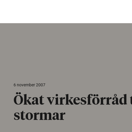
6 november 2007
Ökat virkesförråd 
stormar