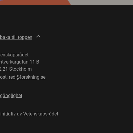
lbaka till toppen
tenskapsrådet
ntverkargatan 11 B
2 21 Stockholm
post:
red@forskning.se
lgänglighet
 initiativ av
Vetenskapsrådet