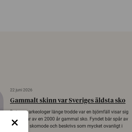
22 juni 2026
Gammalt skinn var Sveriges äldsta sko
Det som arkeologer länge trodde var en björnfäll visar sig
vara delar av en 2000 år gammal sko. Fyndet bär spår av
romerskt skomode och beskrivs som mycket ovanligt i