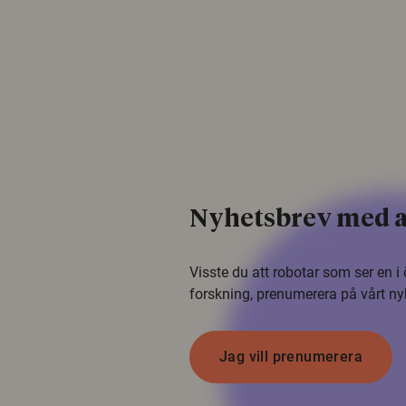
Nyhetsbrev med a
Visste du att robotar som ser en 
forskning, prenumerera på vårt ny
Jag vill prenumerera