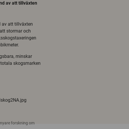
d av att tillväxten
 av att tillväxten
att stormar och
iksskogstaxeringen
ubikmeter.
ngsbara, minskar
n totala skogsmarken
llskog2NA.jpg
 nyare forskning om