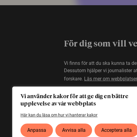
För dig som vill v
Vi finns för att du ska kunna ta d
Dessutom hjälper vi journalister 
forskare.
Läs mer om webbplatse
Vi använder kakor för att ge dig en bättre
upplevelse av vår webbplats
Här kan du läsa om hur vi hanterar kakor
Anpassa
Avvisa alla
Acceptera alla