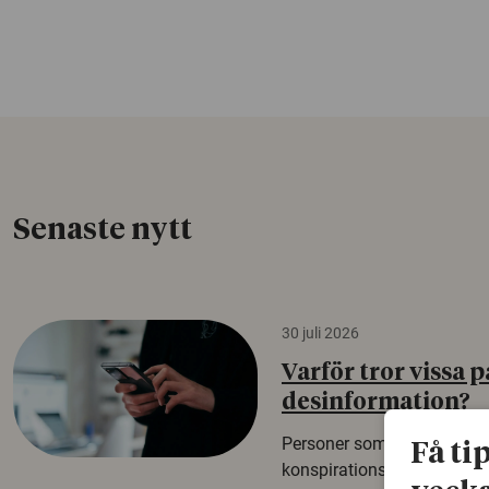
Senaste nytt
30 juli 2026
Varför tror vissa p
desinformation?
Personer som är mer benäg
Få ti
konspirationsteorier är oft