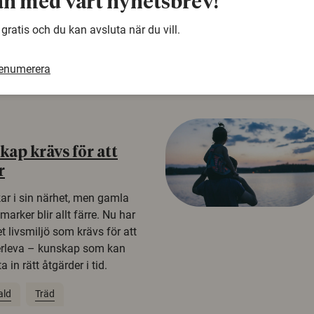
n med vårt nyhetsbrev!
n studie från
tagare i fyra europeiska
 gratis och du kan avsluta när du vill.
renumerera
ap krävs för att
r
kar i sin närhet, men gamla
rker blir allt färre. Nu har
t livsmiljö som krävs för att
erleva – kunskap som kan
 in rätt åtgärder i tid.
ald
Träd