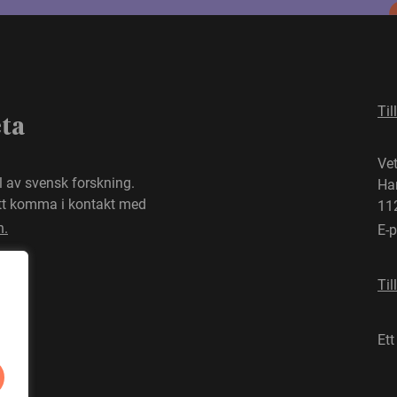
Til
eta
Ve
el av svensk forskning.
Ha
att komma i kontakt med
11
n.
E-
Til
Ett