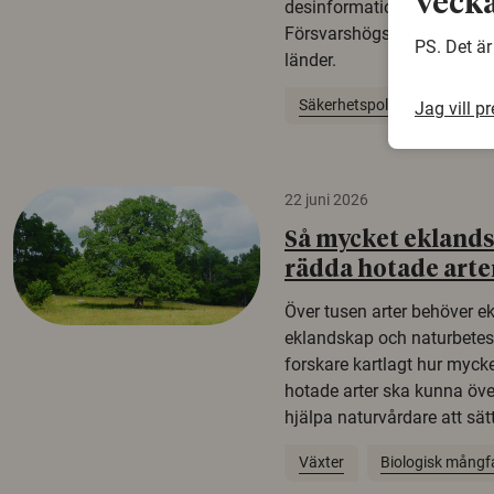
vecka
desinformation. Det visar e
Försvarshögskolan med del
PS. Det är
länder.
Säkerhetspolitik
Jag vill p
22 juni 2026
Så mycket eklandsk
rädda hotade arte
Över tusen arter behöver e
eklandskap och naturbetesma
forskare kartlagt hur mycke
hotade arter ska kunna öv
hjälpa naturvårdare att sätta
Växter
Biologisk mångf