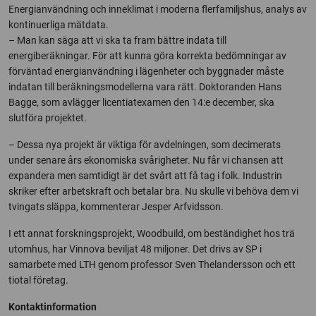
Energianvändning och inneklimat i moderna flerfamiljshus, analys av
kontinuerliga mätdata.
– Man kan säga att vi ska ta fram bättre indata till
energiberäkningar. För att kunna göra korrekta bedömningar av
förväntad energianvändning i lägenheter och byggnader måste
indatan till beräkningsmodellerna vara rätt. Doktoranden Hans
Bagge, som avlägger licentiatexamen den 14:e december, ska
slutföra projektet.
– Dessa nya projekt är viktiga för avdelningen, som decimerats
under senare års ekonomiska svårigheter. Nu får vi chansen att
expandera men samtidigt är det svårt att få tag i folk. Industrin
skriker efter arbetskraft och betalar bra. Nu skulle vi behöva dem vi
tvingats släppa, kommenterar Jesper Arfvidsson.
I ett annat forskningsprojekt, Woodbuild, om beständighet hos trä
utomhus, har Vinnova beviljat 48 miljoner. Det drivs av SP i
samarbete med LTH genom professor Sven Thelandersson och ett
tiotal företag.
Kontaktinformation