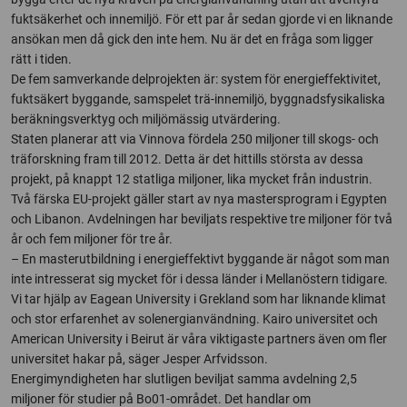
fuktsäkerhet och innemiljö. För ett par år sedan gjorde vi en liknande
ansökan men då gick den inte hem. Nu är det en fråga som ligger
rätt i tiden.
De fem samverkande delprojekten är: system för energieffektivitet,
fuktsäkert byggande, samspelet trä-innemiljö, byggnadsfysikaliska
beräkningsverktyg och miljömässig utvärdering.
Staten planerar att via Vinnova fördela 250 miljoner till skogs- och
träforskning fram till 2012. Detta är det hittills största av dessa
projekt, på knappt 12 statliga miljoner, lika mycket från industrin.
Två färska EU-projekt gäller start av nya mastersprogram i Egypten
och Libanon. Avdelningen har beviljats respektive tre miljoner för två
år och fem miljoner för tre år.
– En masterutbildning i energieffektivt byggande är något som man
inte intresserat sig mycket för i dessa länder i Mellanöstern tidigare.
Vi tar hjälp av Eagean University i Grekland som har liknande klimat
och stor erfarenhet av solenergianvändning. Kairo universitet och
American University i Beirut är våra viktigaste partners även om fler
universitet hakar på, säger Jesper Arfvidsson.
Energimyndigheten har slutligen beviljat samma avdelning 2,5
miljoner för studier på Bo01-området. Det handlar om