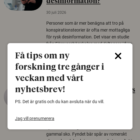
desinformation?
30 juli 2026
Personer som är mer benägna att tro på
konspirationsteorier är ofta mer mottagliga
för rysk desinformation. Det visar en studie
från Försvarshögskolan med deltagare i fyra
europeiska länder.
Få tips om ny
Säkerhetspolitik
forskning tre gånger i
veckan med vårt
nyhetsbrev!
Gammalt skinn var Sveriges
äldsta sko
PS. Det är gratis och du kan avsluta när du vill.
22 juni 2026
Jag vill prenumerera
Det som arkeologer länge trodde var en
björnfäll visar sig vara delar av en 2000 år
gammal sko. Fyndet bär spår av romerskt