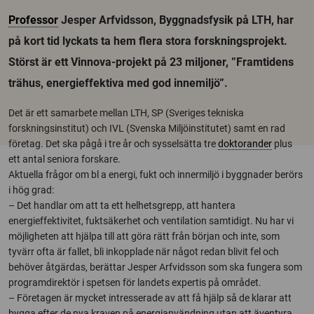
Professor
Jesper Arfvidsson, Byggnadsfysik på LTH, har
på kort tid lyckats ta hem flera stora forskningsprojekt.
Störst är ett Vinnova-projekt på 23 miljoner, ”Framtidens
trähus, energieffektiva med god innemiljö”.
Det är ett samarbete mellan LTH, SP (Sveriges tekniska
forskningsinstitut) och IVL (Svenska Miljöinstitutet) samt en rad
företag. Det ska pågå i tre år och sysselsätta tre
doktorander
plus
ett antal seniora forskare.
Aktuella frågor om bl a energi, fukt och innermiljö i byggnader berörs
i hög grad:
– Det handlar om att ta ett helhetsgrepp, att hantera
energieffektivitet, fuktsäkerhet och ventilation samtidigt. Nu har vi
möjligheten att hjälpa till att göra rätt från början och inte, som
tyvärr ofta är fallet, bli inkopplade när något redan blivit fel och
behöver åtgärdas, berättar Jesper Arfvidsson som ska fungera som
programdirektör i spetsen för landets expertis på området.
– Företagen är mycket intresserade av att få hjälp så de klarar att
bygga efter de nya kraven på energianvändning utan att äventyra