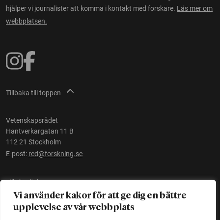
hjälper vi journalister att komma i kontakt med forskare.
Läs mer om
webbplatsen.
Tillbaka till toppen
Vetenskapsrådet
Hantverkargatan 11 B
112 21 Stockholm
E-post:
red@forskning.se
Tillgänglighet
Vi använder kakor för att ge dig en bättre
upplevelse av vår webbplats
Ett initiativ av
Vetenskapsrådet