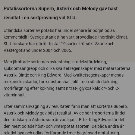
Potatissorterna Superb, Asterix och Melody gav bäst
resultat i en sortprovning vid SLU.
Utländska sorter av potatis har under senare år börjat odlas
kommersiellt i Sverige utan att ha varit provodlade i nordiskt klimat.
SLU-forskare har därför testat 19 sorter i försök i Skåne och
Västergötland under 2004 och 2005.
Man jämförde sorternas avkastning, storleksfördelning,
sjukdomsangrepp och olika kvalitetsegenskaper med mätarsorterna
Asterix, Bintje och King Edward. Med kvalitetsegenskaper menas
mekaniska skador, torrsubstanshalt, blöt- och sönderkokning,
mörkfärgning efter kokning samt nitrat-, glykoalkaloid*- och C-
vitaminhalt.
Efter sammanvägning av resultaten fann man att sorterna Superb,
Asterix och Melody gav bäst resultat. Av de här tre sorterna är det
den rödskaliga Asterix som är vanligast. Efter King Edward är det
den mest odlade höst- och vinterpotatissorten. De båda andra är
relativt nya och odlas fortfarande i mer begränsad omfattning.