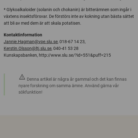
* Glykoalkaloider (solanin och chokanin) är bitterämnen som ingår i
växtens insektsförsvar. De förstörs inte av kokning utan bästa sättet
att bli av med dem är att skala potatisen.
Kontaktinformation
Jannie.Hagman@vpe.slu.se
, 018-67 14 23,
Kerstin.Olsson@ltj.slu.se
, 040-41 53 28
Kunskapsbanken, http://www.slu.se/?id=551&puff=215
warning
Denna artikel är några år gammal och det kan finnas
nyare forskning om samma ämne. Använd gärna vår
sökfunktion!