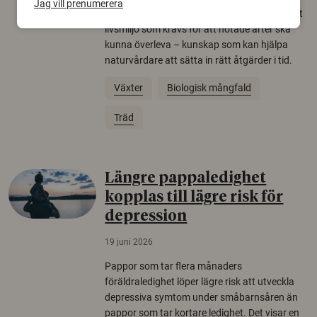
Jag vill prenumerera
allt färre. Nu har forskare kartlagt hur mycket
livsmiljö som krävs för att hotade arter ska
kunna överleva – kunskap som kan hjälpa
naturvårdare att sätta in rätt åtgärder i tid.
Växter
Biologisk mångfald
Träd
Längre pappaledighet
kopplas till lägre risk för
depression
19 juni 2026
Pappor som tar flera månaders
föräldraledighet löper lägre risk att utveckla
depressiva symtom under småbarnsåren än
pappor som tar kortare ledighet. Det visar en