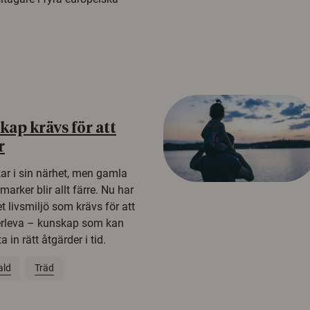
ap krävs för att
r
kar i sin närhet, men gamla
rker blir allt färre. Nu har
t livsmiljö som krävs för att
erleva – kunskap som kan
 in rätt åtgärder i tid.
ald
Träd