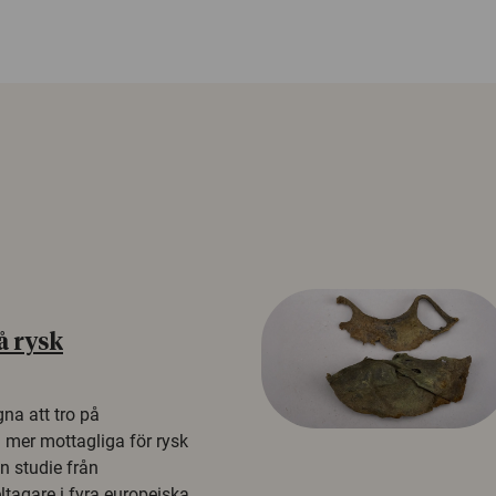
å rysk
na att tro på
a mer mottagliga för rysk
n studie från
tagare i fyra europeiska