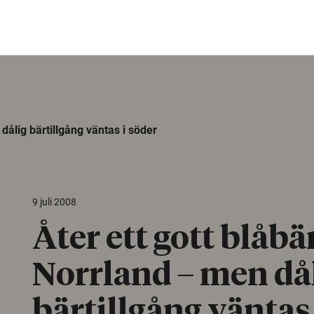
 dålig bärtillgång väntas i söder
9 juli 2008
Åter ett gott blåbär
Norrland – men då
bärtillgång väntas 