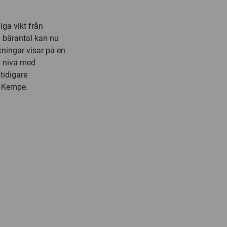
ga vikt från
 bärantal kan nu
ningar visar på en
 i nivå med
tidigare
n Kempe.