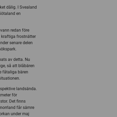
et dålig. I Svealand
 Götaland en
svann redan före
 kraftiga frostnätter
under senare delen
sökspark.
bats av detta. Nu
ge, så att blåbären
e fåtaliga bären
ituationen.
respektive landsända.
tmeter för
stor. Det finns
nnorrland får sämre
torkan under maj