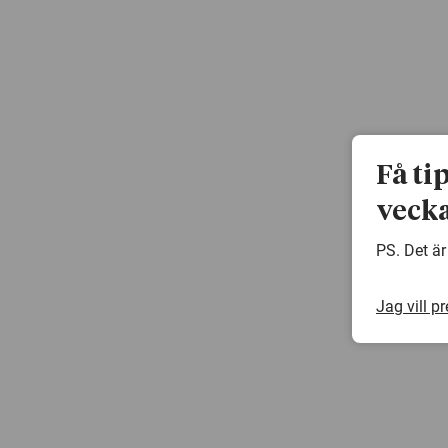
Få ti
vecka
PS. Det är
Jag vill p