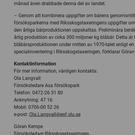
månad även drabbade denna del av landet.
– Genom att kombinera uppgifter om bärens genomsnittli
försöksparkerna med Riksskogstaxeringens uppgifter om
den årliga bärproduktionen uppskattas. Preliminära beräk
årlig produktion av cirka 300 miljoner kg blåbär. Detta är
blåbärsproduktionen under mitten av 1970-talet enligt en 
specialinventering i Riksskogstaxeringen, förklarar Göra
Kontaktinformation
För mer information, vänligen kontakta:
Ola Langvall
Försöksledare Asa försökspark
Telefon: 0472-26 31 80
Anknytning: 47 16
Mobil: 0706-00 52 26
e-post:
Ola.Langvall@esf.slu.se
Göran Kempe
Försöksledare Riksskogstaxeringen