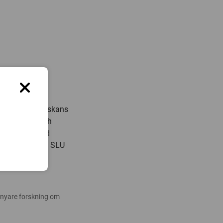
erna och människans
 utbildning och
ela landet med
å och Uppsala. SLU
jarder kronor.
 nyare forskning om