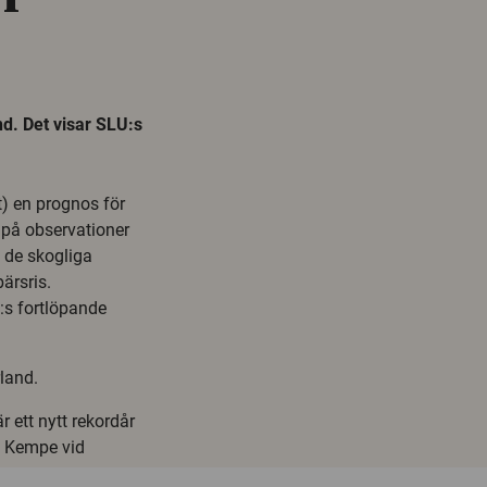
d. Det visar SLU:s
t) en prognos för
 på observationer
 de skogliga
ärsris.
s fortlöpande
land.
är ett nytt rekordår
n Kempe vid