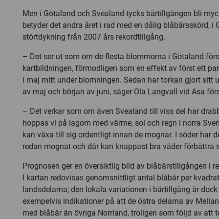
Men i Götaland och Svealand tycks bärtillgången bli myck
betyder det andra året i rad med en dålig blåbärsskörd, i
störtdykning från 2007 års rekordtillgång.
– Det ser ut som om de flesta blommorna i Götaland för
kartbildningen, förmodligen som en effekt av först ett par
i maj mitt under blomningen. Sedan har torkan gjort sitt 
av maj och början av juni, säger Ola Langvall vid Asa för
– Det verkar som om även Svealand till viss del har drab
hoppas vi på lagom med värme, sol och regn i norra Sveri
kan växa till sig ordentligt innan de mognar. I söder har d
redan mognat och där kan knappast bra väder förbättra s
Prognosen ger en översiktlig bild av blåbärstillgången i 
I kartan redovisas genomsnittligt antal blåbär per kvadra
landsdelarna; den lokala variationen i bärtillgång är dock 
exempelvis indikationer på att de östra delarna av Mella
med blåbär än övriga Norrland, troligen som följd av att 