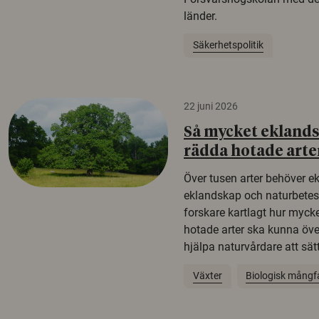
länder.
Säkerhetspolitik
22 juni 2026
Så mycket eklandsk
rädda hotade arte
Över tusen arter behöver e
eklandskap och naturbetesma
forskare kartlagt hur mycke
hotade arter ska kunna öv
hjälpa naturvårdare att sätta
Växter
Biologisk mångf