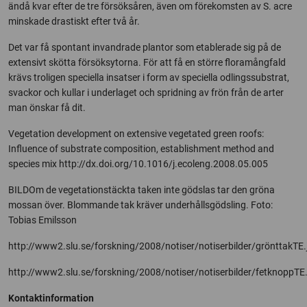
ändå kvar efter de tre försöksåren, även om förekomsten av S. acre
minskade drastiskt efter två år.
Det var få spontant invandrade plantor som etablerade sig på de
extensivt skötta försöksytorna. För att få en större floramångfald
krävs troligen speciella insatser i form av speciella odlingssubstrat,
svackor och kullar i underlaget och spridning av frön från de arter
man önskar få dit.
Vegetation development on extensive vegetated green roofs:
Influence of substrate composition, establishment method and
species mix http://dx.doi.org/10.1016/j.ecoleng.2008.05.005
BILDOm de vegetationstäckta taken inte gödslas tar den gröna
mossan över. Blommande tak kräver underhållsgödsling. Foto:
Tobias Emilsson
http://www2.slu.se/forskning/2008/notiser/notiserbilder/grönttakTE.
http://www2.slu.se/forskning/2008/notiser/notiserbilder/fetknoppT
Kontaktinformation