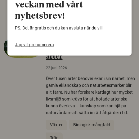
Norden.
veckan med vårt
Arkeologi
nyhetsbrev!
PS. Det är gratis och du kan avsluta när du vill.
Så mycket eklandskap
Jag vill prenumerera
krävs för att rädda hotade
arter
22 juni 2026
Över tusen arter behöver ekar i sin närhet, men
gamla eklandskap och naturbetesmarker blir
allt färre. Nu har forskare kartlagt hur mycket
livsmiljö som krävs för att hotade arter ska
kunna överleva – kunskap som kan hjälpa
naturvårdare att sätta in rätt åtgärder i tid.
Växter
Biologisk mångfald
Träd