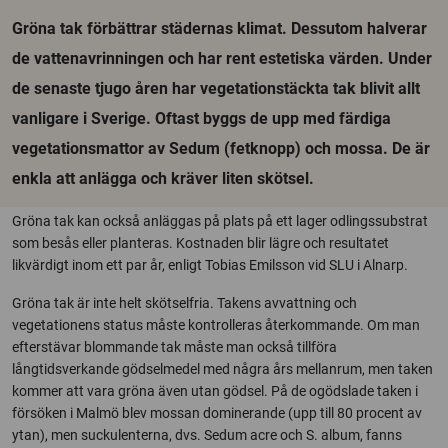
Gröna tak förbättrar städernas klimat. Dessutom halverar
de vattenavrinningen och har rent estetiska värden. Under
de senaste tjugo åren har vegetationstäckta tak blivit allt
vanligare i Sverige. Oftast byggs de upp med färdiga
vegetationsmattor av Sedum (fetknopp) och mossa. De är
enkla att anlägga och kräver liten skötsel.
Gröna tak kan också anläggas på plats på ett lager odlingssubstrat
som besås eller planteras. Kostnaden blir lägre och resultatet
likvärdigt inom ett par år, enligt Tobias Emilsson vid SLU i Alnarp.
Gröna tak är inte helt skötselfria. Takens avvattning och
vegetationens status måste kontrolleras återkommande. Om man
efterstävar blommande tak måste man också tillföra
långtidsverkande gödselmedel med några års mellanrum, men taken
kommer att vara gröna även utan gödsel. På de ogödslade taken i
försöken i Malmö blev mossan dominerande (upp till 80 procent av
ytan), men suckulenterna, dvs. Sedum acre och S. album, fanns