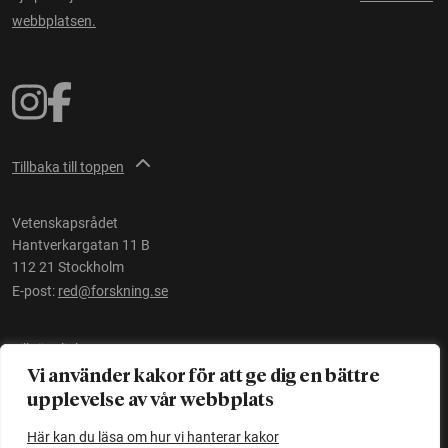
webbplatsen.
Tillbaka till toppen
Vetenskapsrådet
Hantverkargatan 11 B
112 21 Stockholm
E-post:
red@forskning.se
Tillgänglighet
Vi använder kakor för att ge dig en bättre
upplevelse av vår webbplats
Ett initiativ av
Vetenskapsrådet
Här kan du läsa om hur vi hanterar kakor