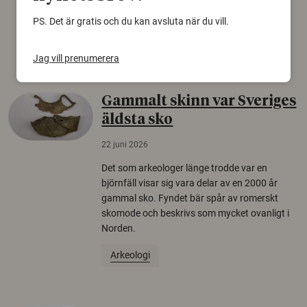
från Försvarshögskolan med deltagare i fyra
europeiska länder.
PS. Det är gratis och du kan avsluta när du vill.
Säkerhetspolitik
Jag vill prenumerera
Gammalt skinn var Sveriges
äldsta sko
22 juni 2026
Det som arkeologer länge trodde var en
björnfäll visar sig vara delar av en 2000 år
gammal sko. Fyndet bär spår av romerskt
skomode och beskrivs som mycket ovanligt i
Norden.
Arkeologi