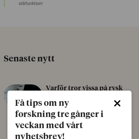
sökfunktion!
Senaste nytt
Varför tror vissa på rysk
desinformation?
Få tips om ny
30 juli 2026
forskning tre gånger i
Personer som är mer benägna att tro på
veckan med vårt
konspirationsteorier är ofta mer mottagliga
för rysk desinformation. Det visar en studie
nyhetsbrev!