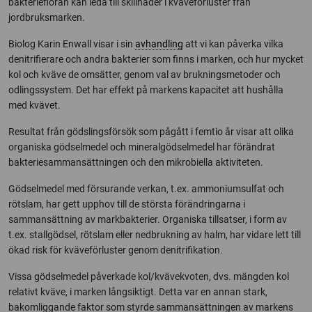
bakteriefloran kan leda till skillnader i kväveförluster från
jordbruksmarken.
Biolog Karin Enwall visar i sin
avhandling
att vi kan påverka vilka
denitrifierare och andra bakterier som finns i marken, och hur mycket
kol och kväve de omsätter, genom val av brukningsmetoder och
odlingssystem. Det har effekt på markens kapacitet att hushålla
med kvävet.
Resultat från gödslingsförsök som pågått i femtio år visar att olika
organiska gödselmedel och mineralgödselmedel har förändrat
bakteriesammansättningen och den mikrobiella aktiviteten.
Gödselmedel med försurande verkan, t.ex. ammoniumsulfat och
rötslam, har gett upphov till de största förändringarna i
sammansättning av markbakterier. Organiska tillsatser, i form av
t.ex. stallgödsel, rötslam eller nedbrukning av halm, har vidare lett till
ökad risk för kväveförluster genom denitrifikation.
Vissa gödselmedel påverkade kol/kvävekvoten, dvs. mängden kol
relativt kväve, i marken långsiktigt. Detta var en annan stark,
bakomliggande faktor som styrde sammansättningen av markens