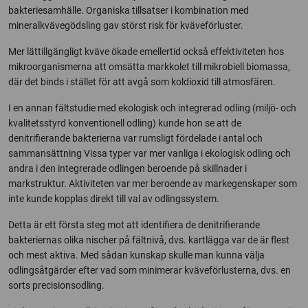
bakteriesamhälle. Organiska tillsatser i kombination med
mineralkvävegödsling gav störst risk för kväveförluster.
Mer lättillgängligt kväve ökade emellertid också effektiviteten hos
mikroorganismerna att omsätta markkolet till mikrobiell biomassa,
där det binds i stället för att avgå som koldioxid till atmosfären.
I en annan fältstudie med ekologisk och integrerad odling (miljö- och
kvalitetsstyrd konventionell odling) kunde hon se att de
denitrifierande bakterierna var rumsligt fördelade i antal och
sammansättning Vissa typer var mer vanliga i ekologisk odling och
andra i den integrerade odlingen beroende på skillnader i
markstruktur. Aktiviteten var mer beroende av markegenskaper som
inte kunde kopplas direkt till val av odlingssystem.
Detta är ett första steg mot att identifiera de denitrifierande
bakteriernas olika nischer på fältnivå, dvs. kartlägga var de är flest
och mest aktiva. Med sådan kunskap skulle man kunna välja
odlingsåtgärder efter vad som minimerar kväveförlusterna, dvs. en
sorts precisionsodling.