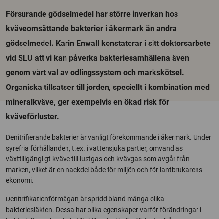
Försurande gödselmedel har större inverkan hos
kväveomsättande bakterier i åkermark än andra
gödselmedel. Karin Enwall konstaterar i sitt doktorsarbete
vid SLU att vi kan påverka bakteriesamhällena även
genom vårt val av odlingssystem och markskötsel.
Organiska tillsatser till jorden, speciellt i kombination med
mineralkväve, ger exempelvis en ökad risk för
kväveförluster.
Denitrifierande bakterier är vanligt förekommande i åkermark. Under
syrefria förhållanden, t.ex. i vattensjuka partier, omvandlas
växttillgängligt kväve till lustgas och kvävgas som avgår från
marken, vilket är en nackdel både för miljön och för lantbrukarens
ekonomi.
Denitrifikationförmågan är spridd bland många olika
bakteriesläkten. Dessa har olika egenskaper varför förändringar i