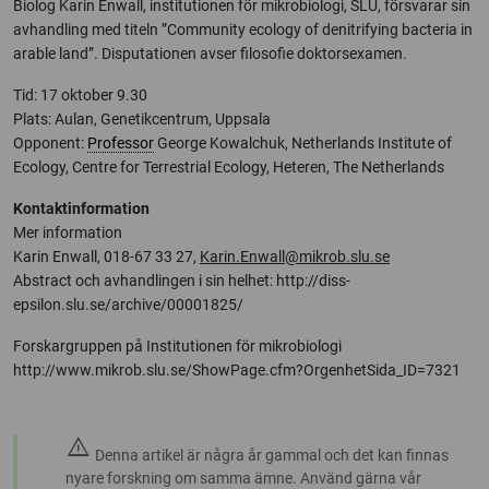
Biolog Karin Enwall, institutionen för mikrobiologi, SLU, försvarar sin
avhandling med titeln ”Community ecology of denitrifying bacteria in
arable land”. Disputationen avser filosofie doktorsexamen.
Tid: 17 oktober 9.30
Plats: Aulan, Genetikcentrum, Uppsala
Opponent:
Professor
George Kowalchuk, Netherlands Institute of
Ecology, Centre for Terrestrial Ecology, Heteren, The Netherlands
Kontaktinformation
Mer information
Karin Enwall, 018-67 33 27,
Karin.Enwall@mikrob.slu.se
Abstract och avhandlingen i sin helhet: http://diss-
epsilon.slu.se/archive/00001825/
Forskargruppen på Institutionen för mikrobiologi
http://www.mikrob.slu.se/ShowPage.cfm?OrgenhetSida_ID=7321
warning
Denna artikel är några år gammal och det kan finnas
nyare forskning om samma ämne. Använd gärna vår