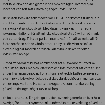
mer kvicksilver än den gjorde innan avverkningen. Det förhöjda
läckaget kan fortsätta i flera år, säger Kevin Bishop.
De sexton forskare som medverkar i KSLAT har kommit fram till att
upp till en fjärdedel av det kvicksilver som finns i fisk i skogssjöar
vara orsakat av skogsbruk. Med dagens kunskap finns några
rekommendationer för att minska skogsbrukets påverkan på mark
och vattendrag. Till exempel kan man avstå från att avverka alltför
blöta områden och använda broar. En ny studie visar också att
avverkning när marken är frusen kan minska risken för ökat
kvicksilverläckage.
– Med ett varmare klimat kommer det att bli svårare att avverka
utan att förstöra marken, eftersom den inte kommer att vara frusen
under lika långa perioder. För att kunna utveckla bättre tekniker som
ska minska kvicksilverläckage vid skogsbruk behöver vi mer kunskap
om exempelvis hur olika sorters skogsbruk, som markberedning,
påverkar läckaget, säger Kevin Bishop.
I höst startar SLU långsiktiga studier i avrinningsområden över hela
Sverige, för att mer
systematiskt
undersöka hur avverkning påverkar