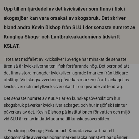
Upp till en fjärdedel av det kvicksilver som finns i fisk i
skogssjöar kan vara orsakat av skogsbruk. Det skriver
bland andra Kevin Bishop från SLU i det senaste numret av
Kungliga Skogs- och Lantbruksakademiens tidskrift
KSLAT.
Trots att nedfallet av kvicksilver i Sverige har minskat de senaste
åren så är kvicksilverhalten i fisk fortfarande hög. Det beror på att
det finns stora mängder kvicksilver lagrade i marken från tidigare
utsläpp. Vid skogsavverkning påverkas marken så att läckaget av
kvicksilver och metylkvicksilver ökar till omgivande vattendrag.
Det senaste numret av KSLAT är en kunskapsöversikt om hur
skogsbruk påverkar kvicksilverläckaget, och hur insjöfisk i sin tur
påverkas av det. Kevin Bishop på institutionen för vatten och miljö
vid SLU är en av initiativtagarna till kunskapsöversikten.
– Forskning i Sverige, Finland och Kanada visar att när ett
skogsområde avverkas börjar marken läcka minst ett par gånger