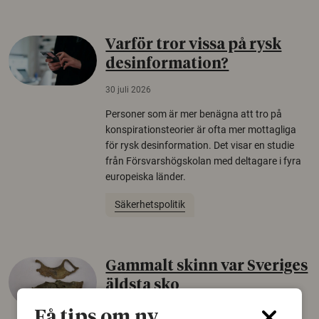
Varför tror vissa på rysk
desinformation?
30 juli 2026
Personer som är mer benägna att tro på
konspirationsteorier är ofta mer mottagliga
för rysk desinformation. Det visar en studie
från Försvarshögskolan med deltagare i fyra
europeiska länder.
Säkerhetspolitik
Gammalt skinn var Sveriges
äldsta sko
22 juni 2026
Få tips om ny