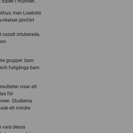
ft tuben i munnen.
khus, men Liselotte
vvikelser jämfört
t nasalt intuberade,
hov
tre grupper: barn
 och fullgånga barn
esultaten visar att
las för
arnen. Studierna
hade ett mindre
kan vara dessa