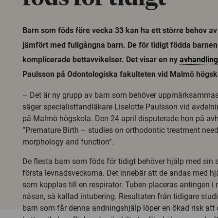
Barn som föds före vecka 33 kan ha ett större behov av
jämfört med fullgångna barn. De för tidigt födda barne
komplicerade bettavvikelser. Det visar en ny
avhandling
Paulsson på Odontologiska fakulteten vid Malmö högsk
– Det är ny grupp av barn som behöver uppmärksammas
säger specialisttandläkare Liselotte Paulsson vid avdelni
på Malmö högskola. Den 24 april disputerade hon på av
”Premature Birth – studies on orthodontic treatment need
morphology and function”.
De flesta barn som föds för tidigt behöver hjälp med sin
första levnadsveckorna. Det innebär att de andas med hjä
som kopplas till en respirator. Tuben placeras antingen i 
näsan, så kallad intubering. Resultaten från tidigare studi
barn som får denna andningshjälp löper en ökad risk att