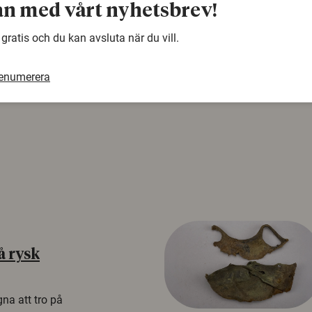
Denna artikel är några år gammal och det kan finnas
n med vårt nyhetsbrev!
samma ämne. Använd gärna vår sökfunktion!
 gratis och du kan avsluta när du vill.
renumerera
å rysk
na att tro på