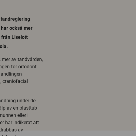
 tandreglering
n har också mer
från Liselott
ola.
 mer av tandvården,
ngen för ortodonti
handlingen
, craniofacial
 andning under de
lp av en plasttub
munnen eller i
er har indikerat att
 drabbas av