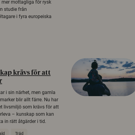
a mer mottagliga för rysk
n studie från
tagare i fyra europeiska
ap krävs för att
r
kar i sin närhet, men gamla
rker blir allt färre. Nu har
t livsmiljö som krävs för att
erleva – kunskap som kan
 in rätt åtgärder i tid.
ald
Träd