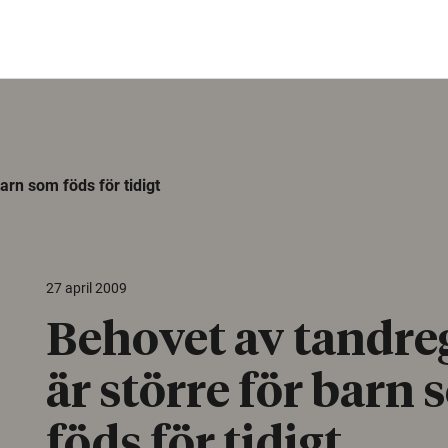
arn som föds för tidigt
27 april 2009
Behovet av tandre
är större för barn
föds för tidigt