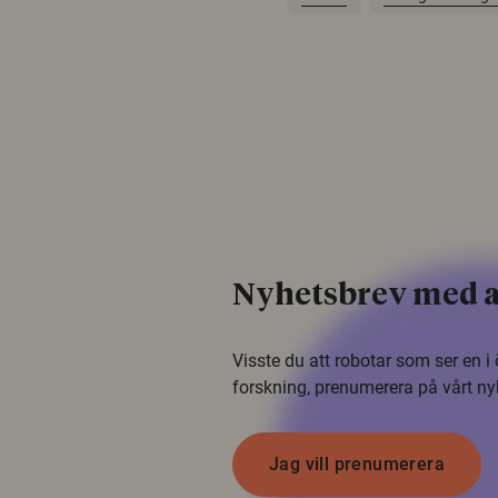
Nyhetsbrev med a
Visste du att robotar som ser en 
forskning, prenumerera på vårt ny
Jag vill prenumerera