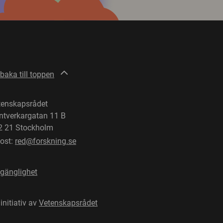
lbaka till toppen
tenskapsrådet
ntverkargatan 11 B
2 21 Stockholm
post:
red@forskning.se
lgänglighet
 initiativ av
Vetenskapsrådet