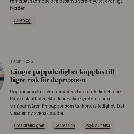
romerskt skomode och beskrivs som mycket ovanligt i
Norden.
Arkeologi
19 juni 2026
Längre pappaledighet kopplas till
lägre risk för depression
Pappor som tar flera månaders föräldraledighet löper
lägre risk att utveckla depressiva symtom under
småbarnsåren än pappor som tar kortare ledighet. Det
visar en ny svensk studie.
Föräldraledighet
Depression
Psykisk hälsa