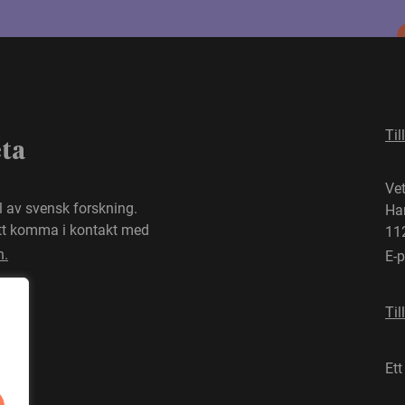
Til
eta
Ve
el av svensk forskning.
Ha
att komma i kontakt med
11
n.
E-
Til
Ett