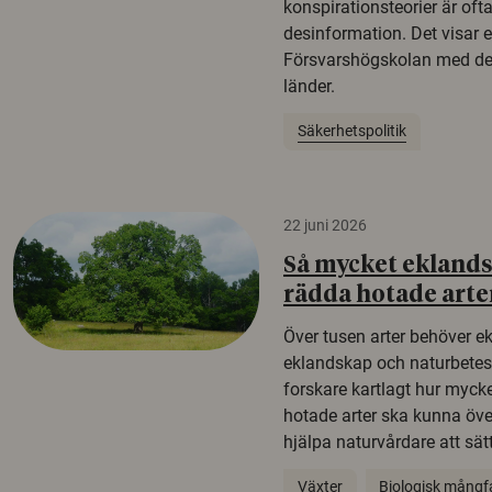
konspirationsteorier är oft
desinformation. Det visar e
Försvarshögskolan med del
länder.
Säkerhetspolitik
22 juni 2026
Så mycket eklandsk
rädda hotade arte
Över tusen arter behöver e
eklandskap och naturbetesma
forskare kartlagt hur mycke
hotade arter ska kunna öv
hjälpa naturvårdare att sätta
Växter
Biologisk mångf