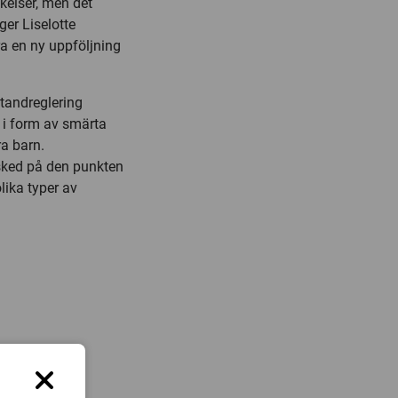
ikelser, men det
ger Liselotte
ra en ny uppföljning
 tandreglering
 i form av smärta
a barn.
sked på den punkten
lika typer av