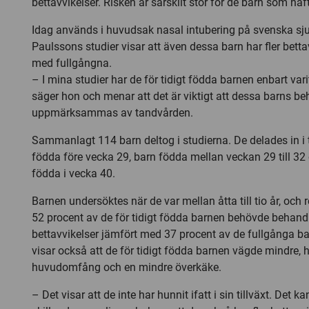
bettavvikelser. Risken är särskilt stor för de barn som ha
Idag används i huvudsak nasal intubering på svenska sju
Paulssons studier visar att även dessa barn har fler betta
med fullgångna.
– I mina studier har de för tidigt födda barnen enbart vari
säger hon och menar att det är viktigt att dessa barns be
uppmärksammas av tandvården.
Sammanlagt 114 barn deltog i studierna. De delades in i 
födda före vecka 29, barn födda mellan veckan 29 till 32
födda i vecka 40.
Barnen undersöktes när de var mellan åtta till tio år, och r
52 procent av de för tidigt födda barnen behövde behand
bettavvikelser jämfört med 37 procent av de fullgånga b
visar också att de för tidigt födda barnen vägde mindre, 
huvudomfång och en mindre överkäke.
– Det visar att de inte har hunnit ifatt i sin tillväxt. Det 