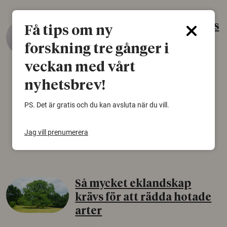
Gammalt skinn var Sveriges
Få tips om ny
äldsta sko
forskning tre gånger i
22 juni 2026
veckan med vårt
Det som arkeologer länge trodde var en
nyhetsbrev!
björnfäll visar sig vara delar av en 2000 år
gammal sko. Fyndet bär spår av romerskt
PS. Det är gratis och du kan avsluta när du vill.
skomode och beskrivs som mycket ovanligt i
Norden.
Jag vill prenumerera
Arkeologi
Så mycket eklandskap
krävs för att rädda hotade
arter