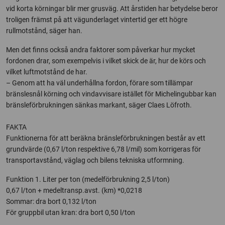
vid korta körningar blir mer grusväg. Att årstiden har betydelse beror
troligen främst på att vägunderlaget vintertid ger ett högre
rullmotstånd, säger han.
Men det finns också andra faktorer som påverkar hur mycket
fordonen drar, som exempelvis i vilket skick de är, hur de körs och
vilket luftmotstånd de har.
– Genom att ha väl underhållna fordon, förare som tillämpar
bränslesnål körning och vindavvisare istället för Michelingubbar kan
bränsleförbrukningen sänkas markant, säger Claes Löfroth.
FAKTA
Funktionerna för att beräkna bränsleförbrukningen består av ett
grundvärde (0,67 l/ton respektive 6,78 l/mil) som korrigeras för
transportavstånd, väglag och bilens tekniska utformning.
Funktion 1. Liter per ton (medelförbrukning 2,5 l/ton)
0,67 l/ton + medeltransp.avst. (km) *0,0218
Sommar: dra bort 0,132 l/ton
För gruppbil utan kran: dra bort 0,50 l/ton