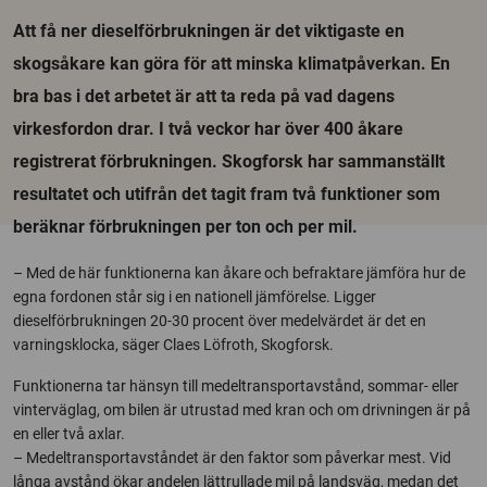
Att få ner dieselförbrukningen är det viktigaste en
skogsåkare kan göra för att minska klimatpåverkan. En
bra bas i det arbetet är att ta reda på vad dagens
virkesfordon drar. I två veckor har över 400 åkare
registrerat förbrukningen. Skogforsk har sammanställt
resultatet och utifrån det tagit fram två funktioner som
beräknar förbrukningen per ton och per mil.
– Med de här funktionerna kan åkare och befraktare jämföra hur de
egna fordonen står sig i en nationell jämförelse. Ligger
dieselförbrukningen 20-30 procent över medelvärdet är det en
varningsklocka, säger Claes Löfroth, Skogforsk.
Funktionerna tar hänsyn till medeltransportavstånd, sommar- eller
vinterväglag, om bilen är utrustad med kran och om drivningen är på
en eller två axlar.
– Medeltransportavståndet är den faktor som påverkar mest. Vid
långa avstånd ökar andelen lättrullade mil på landsväg, medan det