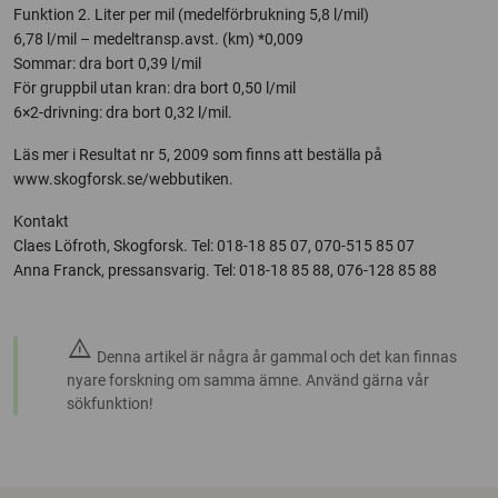
Funktion 2. Liter per mil (medelförbrukning 5,8 l/mil)
6,78 l/mil – medeltransp.avst. (km) *0,009
Sommar: dra bort 0,39 l/mil
För gruppbil utan kran: dra bort 0,50 l/mil
6×2-drivning: dra bort 0,32 l/mil.
Läs mer i Resultat nr 5, 2009 som finns att beställa på
www.skogforsk.se/webbutiken.
Kontakt
Claes Löfroth, Skogforsk. Tel: 018-18 85 07, 070-515 85 07
Anna Franck, pressansvarig. Tel: 018-18 85 88, 076-128 85 88
warning
Denna artikel är några år gammal och det kan finnas
nyare forskning om samma ämne. Använd gärna vår
sökfunktion!