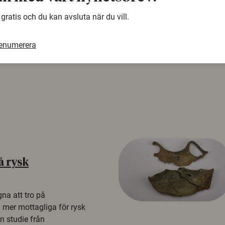
 gratis och du kan avsluta när du vill.
renumerera
å rysk
na att tro på
a mer mottagliga för rysk
n studie från