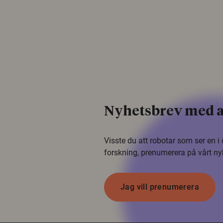
Nyhetsbrev med a
Visste du att robotar som ser en 
forskning, prenumerera på vårt ny
Jag vill prenumerera