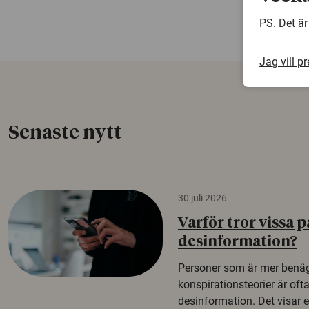
PS. Det är
Jag vill p
Senaste nytt
30 juli 2026
Varför tror vissa p
desinformation?
Personer som är mer benäg
konspirationsteorier är oft
desinformation. Det visar e