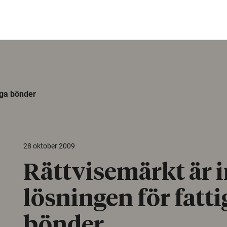
iga bönder
28 oktober 2009
Rättvisemärkt är i
lösningen för fatti
bönder