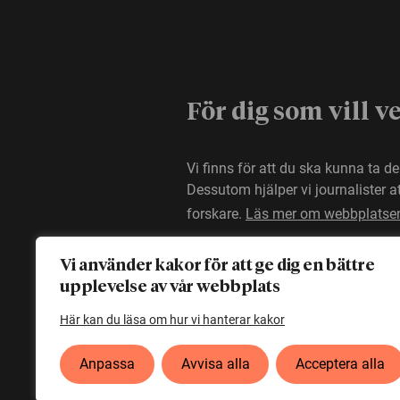
För dig som vill v
Vi finns för att du ska kunna ta d
Dessutom hjälper vi journalister 
forskare.
Läs mer om webbplatse
Vi använder kakor för att ge dig en bättre
upplevelse av vår webbplats
Här kan du läsa om hur vi hanterar kakor
Anpassa
Avvisa alla
Acceptera alla