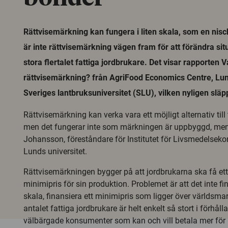
Rättvisemärkning kan fungera i liten skala, som en ni
är inte rättvisemärkning vägen fram för att förändra sit
stora flertalet fattiga jordbrukare. Det visar rapporte
rättvisemärkning? från AgriFood Economics Centre, Lun
Sveriges lantbruksuniversitet (SLU), vilken nyligen släpp
Rättvisemärkning kan verka vara ett möjligt alternativ till 
men det fungerar inte som märkningen är uppbyggd, me
Johansson, föreståndare för Institutet för Livsmedelsek
Lunds universitet.
Rättvisemärkningen bygger på att jordbrukarna ska få ett
minimipris för sin produktion. Problemet är att det inte finn
skala, finansiera ett minimipris som ligger över världsma
antalet fattiga jordbrukare är helt enkelt så stort i förhålla
välbärgade konsumenter som kan och vill betala mer för 