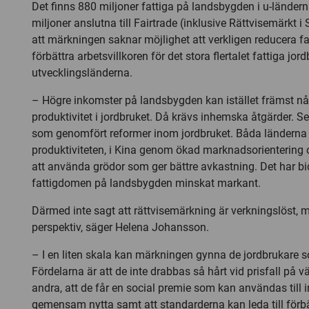
Det finns 880 miljoner fattiga på landsbygden i u-ländern
miljoner anslutna till Fairtrade (inklusive Rättvisemärkt i 
att märkningen saknar möjlighet att verkligen reducera 
förbättra arbetsvillkoren för det stora flertalet fattiga jord
utvecklingsländerna.
– Högre inkomster på landsbygden kan istället främst n
produktivitet i jordbruket. Då krävs inhemska åtgärder. S
som genomfört reformer inom jordbruket. Båda länderna 
produktiviteten, i Kina genom ökad marknadsorientering 
att använda grödor som ger bättre avkastning. Det har bidr
fattigdomen på landsbygden minskat markant.
Därmed inte sagt att rättvisemärkning är verkningslöst,
perspektiv, säger Helena Johansson.
– I en liten skala kan märkningen gynna de jordbrukare 
Fördelarna är att de inte drabbas så hårt vid prisfall p
andra, att de får en social premie som kan användas till i
gemensam nytta samt att standarderna kan leda till förbät