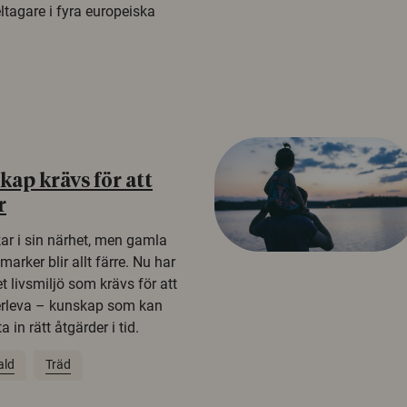
tagare i fyra europeiska
ap krävs för att
r
kar i sin närhet, men gamla
rker blir allt färre. Nu har
t livsmiljö som krävs för att
erleva – kunskap som kan
 in rätt åtgärder i tid.
ald
Träd