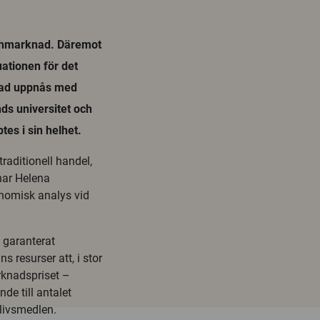
schmarknad. Däremot
uationen för det
n Vad uppnås med
ds universitet och
tes i sin helhet.
traditionell handel,
nar Helena
onomisk analys vid
 garanterat
s resurser att, i stor
rknadspriset –
nde till antalet
livsmedlen.