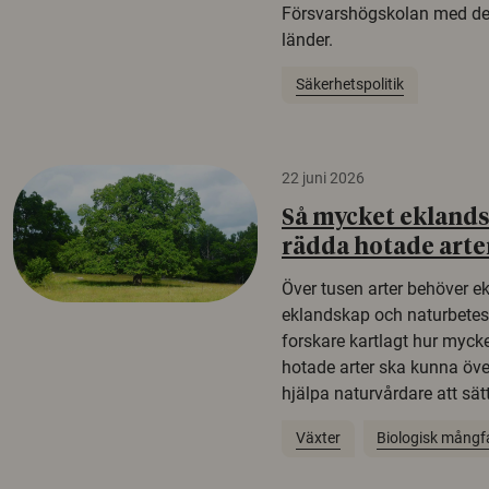
Försvarshögskolan med del
länder.
Säkerhetspolitik
22 juni 2026
Så mycket eklandsk
rädda hotade arte
Över tusen arter behöver e
eklandskap och naturbetesma
forskare kartlagt hur mycke
hotade arter ska kunna öv
hjälpa naturvårdare att sätta
Växter
Biologisk mångf