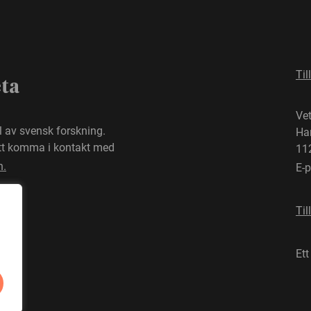
Til
eta
Ve
el av svensk forskning.
Ha
att komma i kontakt med
11
n.
E-
Til
Ett