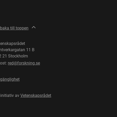
lbaka till toppen
tenskapsrådet
ntverkargatan 11 B
2 21 Stockholm
post:
red@forskning.se
lgänglighet
 initiativ av
Vetenskapsrådet