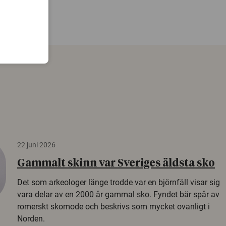
22 juni 2026
Gammalt skinn var Sveriges äldsta sko
Det som arkeologer länge trodde var en björnfäll visar sig
vara delar av en 2000 år gammal sko. Fyndet bär spår av
romerskt skomode och beskrivs som mycket ovanligt i
Norden.