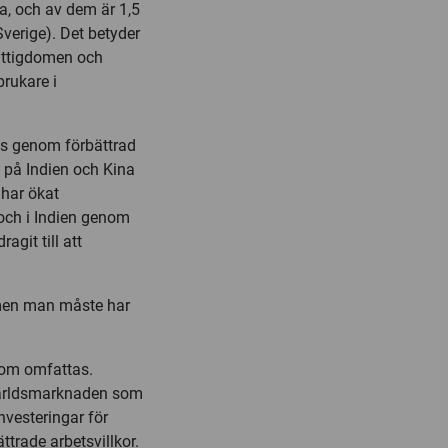
a, och av dem är 1,5
Sverige). Det betyder
fattigdomen och
brukare i
ås genom förbättrad
e på Indien och Kina
har ökat
och i Indien genom
agit till att
 men man måste har
som omfattas.
å världsmarknaden som
nvesteringar för
trade arbetsvillkor.