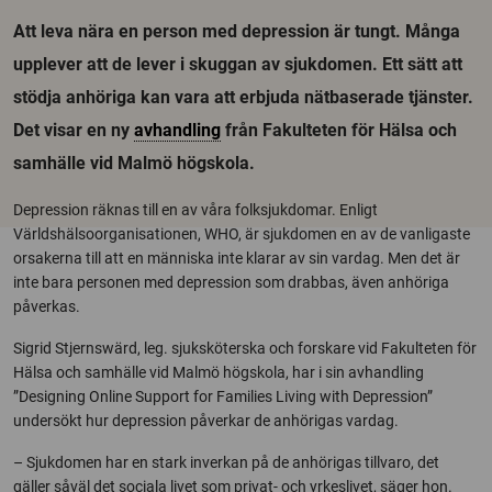
Att leva nära en person med depression är tungt. Många
upplever att de lever i skuggan av sjukdomen. Ett sätt att
stödja anhöriga kan vara att erbjuda nätbaserade tjänster.
Det visar en ny
avhandling
från Fakulteten för Hälsa och
samhälle vid Malmö högskola.
Depression räknas till en av våra folksjukdomar. Enligt
Världshälsoorganisationen, WHO, är sjukdomen en av de vanligaste
orsakerna till att en människa inte klarar av sin vardag. Men det är
inte bara personen med depression som drabbas, även anhöriga
påverkas.
Sigrid Stjernswärd, leg. sjuksköterska och forskare vid Fakulteten för
Hälsa och samhälle vid Malmö högskola, har i sin avhandling
”Designing Online Support for Families Living with Depression”
undersökt hur depression påverkar de anhörigas vardag.
– Sjukdomen har en stark inverkan på de anhörigas tillvaro, det
gäller såväl det sociala livet som privat- och yrkeslivet, säger hon.