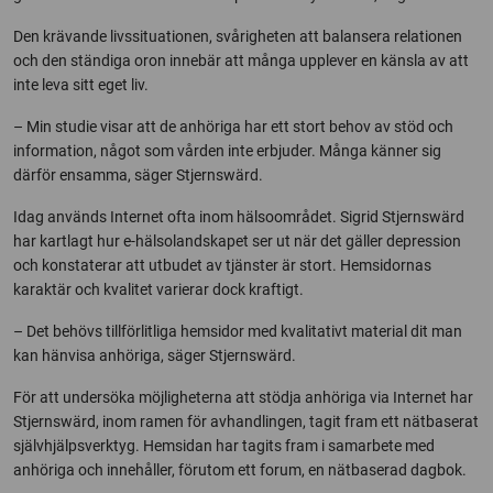
Den krävande livssituationen, svårigheten att balansera relationen
och den ständiga oron innebär att många upplever en känsla av att
inte leva sitt eget liv.
– Min studie visar att de anhöriga har ett stort behov av stöd och
information, något som vården inte erbjuder. Många känner sig
därför ensamma, säger Stjernswärd.
Idag används Internet ofta inom hälsoområdet. Sigrid Stjernswärd
har kartlagt hur e-hälsolandskapet ser ut när det gäller depression
och konstaterar att utbudet av tjänster är stort. Hemsidornas
karaktär och kvalitet varierar dock kraftigt.
– Det behövs tillförlitliga hemsidor med kvalitativt material dit man
kan hänvisa anhöriga, säger Stjernswärd.
För att undersöka möjligheterna att stödja anhöriga via Internet har
Stjernswärd, inom ramen för avhandlingen, tagit fram ett nätbaserat
självhjälpsverktyg. Hemsidan har tagits fram i samarbete med
anhöriga och innehåller, förutom ett forum, en nätbaserad dagbok.