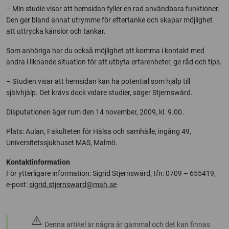
– Min studie visar att hemsidan fyller en rad användbara funktioner.
Den ger bland annat utrymme för eftertanke och skapar möjlighet
att uttrycka känslor och tankar.
Som anhöriga har du också möjlighet att komma i kontakt med
andra i liknande situation för att utbyta erfarenheter, ge råd och tips.
– Studien visar att hemsidan kan ha potential som hjälp till
självhjälp. Det krävs dock vidare studier, säger Stjernswärd.
Disputationen äger rum den 14 november, 2009, kl. 9.00.
Plats: Aulan, Fakulteten för Hälsa och samhälle, ingång 49,
Universitetssjukhuset MAS, Malmö.
Kontaktinformation
För ytterligare information: Sigrid Stjernswärd, tfn: 0709 – 655419,
e-post:
sigrid.stjernsward@mah.se
warning
Denna artikel är några år gammal och det kan finnas