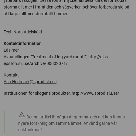
ytterbark i skogen. Dessa rön är mycket aktuella, då det förmodas
storma allt mer i framtiden och sågverken behöver förbereda sig på
att lagra alltmer stormfällt timmer.
Text: Nora Adelsköld
Kontaktinformation
Läs mer
Avhandlingen ”Treatment of log yard runoff”, http://diss-
epsilon.slu.se/archive/00002071/
Kontakt
Asa.Hedmark@sprod.slu.se
Institutionen för skogens produkter, http://www.sprod.slu.se/
warning
Denna artikel är några år gammal och det kan finnas
nyare forskning om samma ämne. Använd gärna vår
sökfunktion!