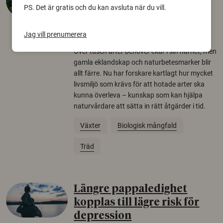
krävs för att rädda hotade
PS. Det är gratis och du kan avsluta när du vill.
arter
Jag vill prenumerera
22 juni 2026
Över tusen arter behöver ekar i sin närhet, men
gamla eklandskap och naturbetesmarker blir
allt färre. Nu har forskare kartlagt hur mycket
livsmiljö som krävs för att hotade arter ska
kunna överleva – kunskap som kan hjälpa
naturvårdare att sätta in rätt åtgärder i tid.
Växter
Biologisk mångfald
Träd
Längre pappaledighet
kopplas till lägre risk för
depression