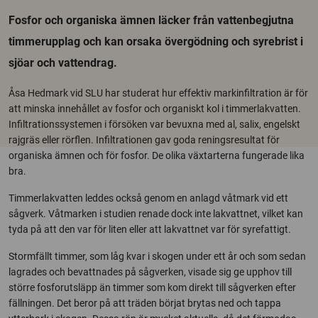
Fosfor och organiska ämnen läcker från vattenbegjutna
timmerupplag och kan orsaka övergödning och syrebrist i
sjöar och vattendrag.
Åsa Hedmark vid SLU har studerat hur effektiv markinfiltration är för
att minska innehållet av fosfor och organiskt kol i timmerlakvatten.
Infiltrationssystemen i försöken var bevuxna med al, salix, engelskt
rajgräs eller rörflen. Infiltrationen gav goda reningsresultat för
organiska ämnen och för fosfor. De olika växt­arterna fungerade lika
bra.
Timmerlakvatten leddes också genom en anlagd våtmark vid ett
sågverk. Våtmarken i studien renade dock inte lakvattnet, vilket kan
tyda på att den var för liten eller att lakvattnet var för syrefattigt.
Stormfällt timmer, som låg kvar i skogen under ett år och som sedan
lagrades och bevattnades på sågverken, visade sig ge upphov till
större fosforutsläpp än timmer som kom direkt till sågverken efter
fällningen. Det beror på att träden börjat brytas ned och tappa