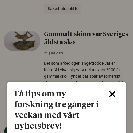
Säkerhetspolitik
Gammalt skinn var Sveriges
äldsta sko
22 juni 2026
Det som arkeologer länge trodde var en
björnfäll visar sig vara delar av en 2000 år
gammal sko. Fyndet bär spår av romerskt
skomode och beskrivs som mycket ovanligt i
Norden.
Få tips om ny
Arkeologi
forskning tre gånger i
veckan med vårt
nyhetsbrev!
Så mycket eklandskap