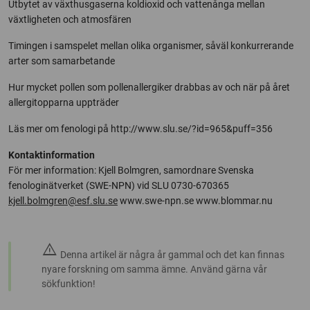
Utbytet av växthusgaserna koldioxid och vattenånga mellan
växtligheten och atmosfären
Timingen i samspelet mellan olika organismer, såväl konkurrerande
arter som samarbetande
Hur mycket pollen som pollenallergiker drabbas av och när på året
allergitopparna uppträder
Läs mer om fenologi på http://www.slu.se/?id=965&puff=356
Kontaktinformation
För mer information: Kjell Bolmgren, samordnare Svenska
fenologinätverket (SWE-NPN) vid SLU 0730-670365
kjell.bolmgren@esf.slu.se
www.swe-npn.se www.blommar.nu
warning
Denna artikel är några år gammal och det kan finnas
nyare forskning om samma ämne. Använd gärna vår
sökfunktion!