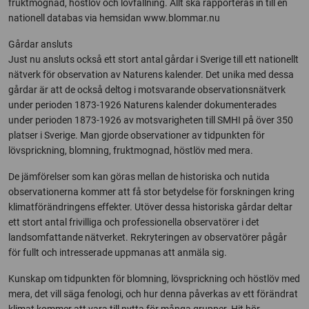
fruktmognad, höstlöv och lövfällning. Allt ska rapporteras in till en
nationell databas via hemsidan www.blommar.nu
Gårdar ansluts
Just nu ansluts också ett stort antal gårdar i Sverige till ett nationellt
nätverk för observation av Naturens kalender. Det unika med dessa
gårdar är att de också deltog i motsvarande observationsnätverk
under perioden 1873-1926 Naturens kalender dokumenterades
under perioden 1873-1926 av motsvarigheten till SMHI på över 350
platser i Sverige. Man gjorde observationer av tidpunkten för
lövsprickning, blomning, fruktmognad, höstlöv med mera.
De jämförelser som kan göras mellan de historiska och nutida
observationerna kommer att få stor betydelse för forskningen kring
klimatförändringens effekter. Utöver dessa historiska gårdar deltar
ett stort antal frivilliga och professionella observatörer i det
landsomfattande nätverket. Rekryteringen av observatörer pågår
för fullt och intresserade uppmanas att anmäla sig.
Kunskap om tidpunkten för blomning, lövsprickning och höstlöv med
mera, det vill säga fenologi, och hur denna påverkas av ett förändrat