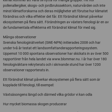
klimat kommer att vara till nytta för många grupper. Hit hör
pollenallergiker, skogs- och jordbrukssektorn, naturvården och inte
minst klimatforskarna och deras möjligheter att förutse hur klimatet
förändras och vilka effekter det får. Ett förändrat klimat påverkar
ekosystemen på flera sätt. Förändringen av växters fenologi är en av
de fundamentala effekterna ett förändrat klimat för med sig.
Många observationer
Svenska fenologinätverket (SWE-NPN) initierades 2008 och har
under två år testat ett landsomfattanderapporteringssystem.
Uppemot 10 000 spontana observationer har skickats in av över 500
rapportörer från hela landet via www.blommar.nu. I år har över 180
fenologiväktare rekryterats och i skrivande stund har över 1200
observationer rapporterats in.
Ett förändrat klimat påverkar ekosystemen på flera sätt som är
kopplade till fenologi, till exempel:
Växtsäsongens längd och därmed vilka grödor vi kan odla
Hur mycket biomassa skogen producerar