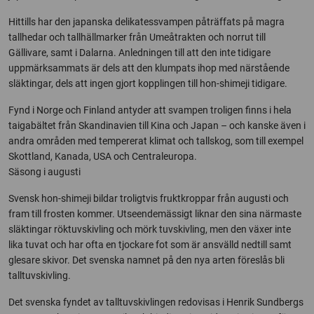
Hittills har den japanska delikatessvampen påträffats på magra
tallhedar och tallhällmarker från Umeåtrakten och norrut till
Gällivare, samt i Dalarna. Anledningen till att den inte tidigare
uppmärksammats är dels att den klumpats ihop med närstående
släktingar, dels att ingen gjort kopplingen till hon-shimeji tidigare.
Fynd i Norge och Finland antyder att svampen troligen finns i hela
taigabältet från Skandinavien till Kina och Japan – och kanske även i
andra områden med tempererat klimat och tallskog, som till exempel
Skottland, Kanada, USA och Centraleuropa.
Säsong i augusti
Svensk hon-shimeji bildar troligtvis fruktkroppar från augusti och
fram till frosten kommer. Utseendemässigt liknar den sina närmaste
släktingar röktuvskivling och mörk tuvskivling, men den växer inte
lika tuvat och har ofta en tjockare fot som är ansvälld nedtill samt
glesare skivor. Det svenska namnet på den nya arten föreslås bli
talltuvskivling.
Det svenska fyndet av talltuvskivlingen redovisas i Henrik Sundbergs