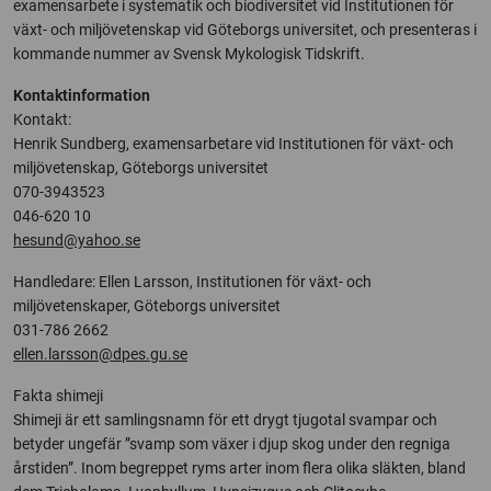
examensarbete i systematik och biodiversitet vid Institutionen för
växt- och miljövetenskap vid Göteborgs universitet, och presenteras i
kommande nummer av Svensk Mykologisk Tidskrift.
Kontaktinformation
Kontakt:
Henrik Sundberg, examensarbetare vid Institutionen för växt- och
miljövetenskap, Göteborgs universitet
070-3943523
046-620 10
hesund@yahoo.se
Handledare: Ellen Larsson, Institutionen för växt- och
miljövetenskaper, Göteborgs universitet
031-786 2662
ellen.larsson@dpes.gu.se
Fakta shimeji
Shimeji är ett samlingsnamn för ett drygt tjugotal svampar och
betyder ungefär ”svamp som växer i djup skog under den regniga
årstiden”. Inom begreppet ryms arter inom flera olika släkten, bland