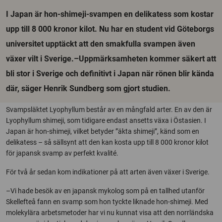
I Japan är hon-shimeji-svampen en delikatess som kostar
upp till 8 000 kronor kilot. Nu har en student vid Göteborgs
universitet upptäckt att den smakfulla svampen även
växer vilt i Sverige.–Uppmärksamheten kommer säkert att
bli stor i Sverige och definitivt i Japan när rönen blir kända
där, säger Henrik Sundberg som gjort studien.
Svampsläktet Lyophyllum består av en mångfald arter. En av den är
Lyophyllum shimeji, som tidigare endast ansetts växa i Östasien. I
Japan är hon-shimeji, vilket betyder ”äkta shimeji”, känd som en
delikatess – så sällsynt att den kan kosta upp till 8 000 kronor kilot
för japansk svamp av perfekt kvalité.
För två år sedan kom indikationer på att arten även växer i Sverige.
–Vi hade besök av en japansk mykolog som på en tallhed utanför
Skellefteå fann en svamp som hon tyckte liknade hon-shimeji. Med
molekylära arbetsmetoder har vi nu kunnat visa att den norrländska