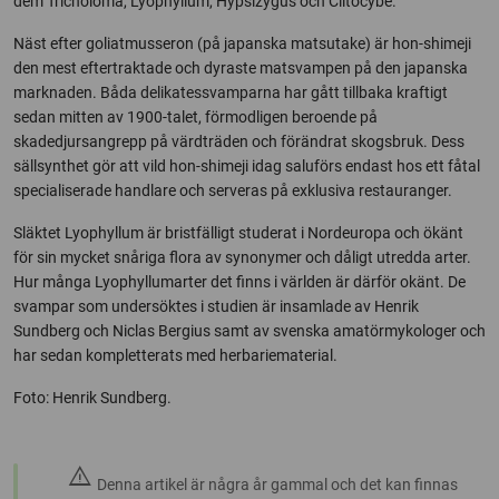
dem Tricholoma, Lyophyllum, Hypsizygus och Clitocybe.
Näst efter goliatmusseron (på japanska matsutake) är hon-shimeji
den mest eftertraktade och dyraste matsvampen på den japanska
marknaden. Båda delikatessvamparna har gått tillbaka kraftigt
sedan mitten av 1900-talet, förmodligen beroende på
skadedjursangrepp på värdträden och förändrat skogsbruk. Dess
sällsynthet gör att vild hon-shimeji idag saluförs endast hos ett fåtal
specialiserade handlare och serveras på exklusiva restauranger.
Släktet Lyophyllum är bristfälligt studerat i Nordeuropa och ökänt
för sin mycket snåriga flora av synonymer och dåligt utredda arter.
Hur många Lyophyllumarter det finns i världen är därför okänt. De
svampar som undersöktes i studien är insamlade av Henrik
Sundberg och Niclas Bergius samt av svenska amatörmykologer och
har sedan kompletterats med herbariematerial.
Foto: Henrik Sundberg.
warning
Denna artikel är några år gammal och det kan finnas