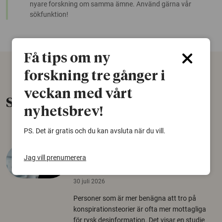
nyare forskning om samma ämne. Använd gärna vår
sökfunktion!
Få tips om ny
forskning tre gånger i
veckan med vårt
Senaste nytt
nyhetsbrev!
PS. Det är gratis och du kan avsluta när du vill.
Varför tror vissa på rysk
Jag vill prenumerera
desinformation?
30 juli 2026
Personer som är mer benägna att tro på
konspirationsteorier är ofta mer mottagliga
för rysk desinformation. Det visar en studie