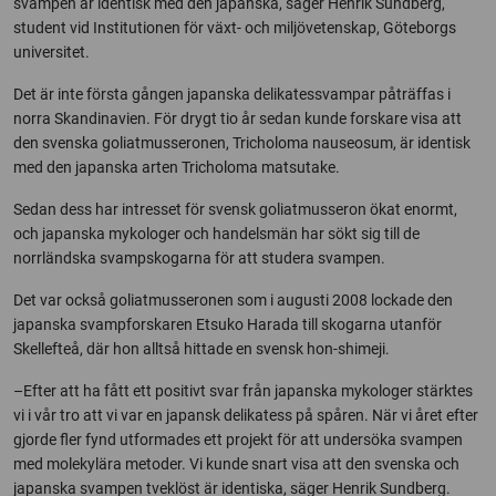
svampen är identisk med den japanska, säger Henrik Sundberg,
student vid Institutionen för växt- och miljövetenskap, Göteborgs
universitet.
Det är inte första gången japanska delikatessvampar påträffas i
norra Skandinavien. För drygt tio år sedan kunde forskare visa att
den svenska goliatmusseronen, Tricholoma nauseosum, är identisk
med den japanska arten Tricholoma matsutake.
Sedan dess har intresset för svensk goliatmusseron ökat enormt,
och japanska mykologer och handelsmän har sökt sig till de
norrländska svampskogarna för att studera svampen.
Det var också goliatmusseronen som i augusti 2008 lockade den
japanska svampforskaren Etsuko Harada till skogarna utanför
Skellefteå, där hon alltså hittade en svensk hon-shimeji.
–Efter att ha fått ett positivt svar från japanska mykologer stärktes
vi i vår tro att vi var en japansk delikatess på spåren. När vi året efter
gjorde fler fynd utformades ett projekt för att undersöka svampen
med molekylära metoder. Vi kunde snart visa att den svenska och
japanska svampen tveklöst är identiska, säger Henrik Sundberg.