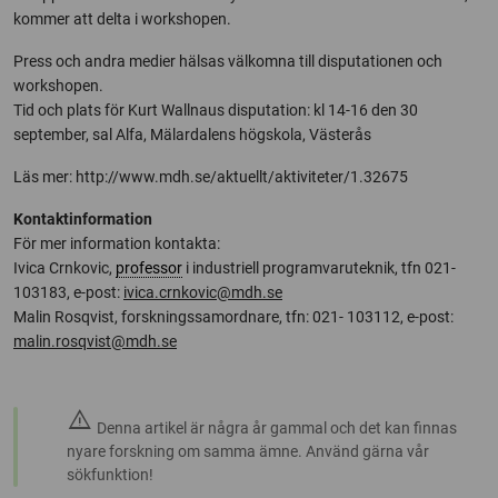
kommer att delta i workshopen.
Press och andra medier hälsas välkomna till disputationen och
workshopen.
Tid och plats för Kurt Wallnaus disputation: kl 14-16 den 30
september, sal Alfa, Mälardalens högskola, Västerås
Läs mer: http://www.mdh.se/aktuellt/aktiviteter/1.32675
Kontaktinformation
För mer information kontakta:
Ivica Crnkovic,
professor
i industriell programvaruteknik, tfn 021-
103183, e-post:
ivica.crnkovic@mdh.se
Malin Rosqvist, forskningssamordnare, tfn: 021- 103112, e-post:
malin.rosqvist@mdh.se
warning
Denna artikel är några år gammal och det kan finnas
nyare forskning om samma ämne. Använd gärna vår
sökfunktion!