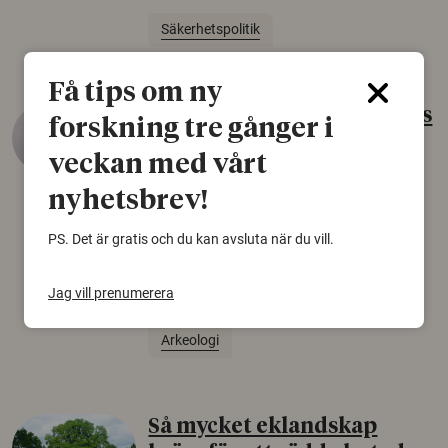
Säkerhetspolitik
Få tips om ny
Gammalt skinn var Sveriges
forskning tre gånger i
äldsta sko
veckan med vårt
22 juni 2026
nyhetsbrev!
Det som arkeologer länge trodde var en
björnfäll visar sig vara delar av en 2000 år
PS. Det är gratis och du kan avsluta när du vill.
gammal sko. Fyndet bär spår av romerskt
skomode och beskrivs som mycket ovanligt i
Jag vill prenumerera
Norden.
Arkeologi
Så mycket eklandskap