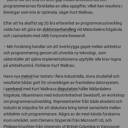
programmerarnas förståelse av olika uppgifter, vilket kan resultera i
lösningar som inte är optimala, säger Kurt Wallnau.
Efter att ha skaffat sig 20 års erfarenhet av programvaruutveckling
valde han att göra sin
doktorsavhandling
vid Mälardalens högskola
och i samarbete med ABB Corporate Research.
– Min forskning handlar om att överbrygga gapet mellan arkitektur
och programmering genom att utveckla ny teknologi , som
säkerställer att själva implementationerna uppfyller alla krav tagna
på arkitekturnivå, förklarar Kurt Wallnau.
Hans nya
metod
har testats i flera industriella, stora studiefall och
resultatet bådar gott för utvecklingen av framtidens datorsystem.
I
samband
med Kurt Wallnaus
disputation
håller Mälardalens
högskola, tillsammans med industriinitiativet Swedsoft, en workshop
om programvaruutveckling. Representanter från både akademi och
industri är inbjudna för att diskutera kring temat samarbete mellan
arkitekter och programmerare. Några av de mest kända forskarna
inom området, som Clemens Szyperski från Microsoft US, och
Philippe Kruchten från University of British Columbia in Vancouver,