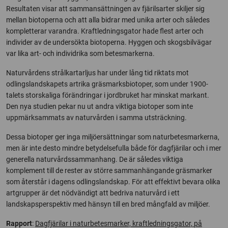
Resultaten visar att sammansättningen av fjärilsarter skiljer sig
mellan biotoperna och att alla bidrar med unika arter och således
kompletterar varandra. Kraftledningsgator hade flest arter och
individer av de undersökta biotoperna. Hyggen och skogsbilvägar
var lika art- och individrika som betesmarkerna.
Naturvårdens strålkartarljus har under lång tid riktats mot
odlingslandskapets artrika gräsmarksbiotoper, som under 1900-
talets storskaliga förändringar i jordbruket har minskat markant.
Den nya studien pekar nu ut andra viktiga biotoper som inte
uppmärksammats av naturvården i samma utsträckning.
Dessa biotoper ger inga miljöersättningar som naturbetesmarkerna,
men är inte desto mindre betydelsefulla både för dagfjärilar och i mer
generella naturvårdssammanhang. De är således viktiga
komplement till de rester av större sammanhängande gräsmarker
som återstår i dagens odlingslandskap. För att effektivt bevara olika
artgrupper är det nödvändigt att bedriva naturvård i ett
landskapsperspektiv med hänsyn till en bred mångfald av miljöer.
Rapport
:
Dagfjärilar i naturbetesmarker, kraftledningsgator, på