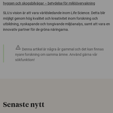
hyggen och skogsbilvägar – betydelse för miljöövervakning
SLU:s vision är att vara världsledande inom Life Science. Detta blir
möjligt genom hög kvalitet och kreativitet inom forskning och
utbildning, nyskapande och tongivande miljöanalys, samt att vara en
innovativ partner för de gröna näringarna.
warning
Denna artikel är några år gammal och det kan finnas
nyare forskning om samma ämne. Använd gärna vår
sökfunktion!
Senaste nytt