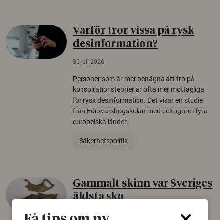
Varför tror vissa på rysk
desinformation?
30 juli 2026
Personer som är mer benägna att tro på
konspirationsteorier är ofta mer mottagliga
för rysk desinformation. Det visar en studie
från Försvarshögskolan med deltagare i fyra
europeiska länder.
Säkerhetspolitik
Gammalt skinn var Sveriges
äldsta sko
22 juni 2026
Få tips om ny