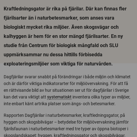
Kraftledningsgator är rika på fjärilar. Där kan finnas fler
fjärilsarter än i naturbetesmarker, som anses vara
biologiskt mycket rika miljöer. Även skogsvägar och
kalhyggen är hem för en stor mängd fjärilsarter. En ny
studie från Centrum för biologisk mångfald och SLU
uppmärksammar nu dessa hittills förbisedda
exploateringsmiljöer som viktiga för naturvården.
Dagfjärilar svarar snabbt på förändringar i både miljön och klimatet
och är därför viktiga indikatorarter för miljöövervakning. För att få
en rättvisande bild av hur situationen ser ut för dagfjärilar i Sverige
kan det vara viktigt att
systematiskt
inventera olika typer av miljöer,
inte enbart känt artrika platser som ängs- och betesmarker.
Rapporten Dagfjärilar i naturbetesmarker, kraftledningsgator, på
hyggen och skogsbilvägar – betydelse för miljöövervakning jämför
fjärilsfaunan i naturbetesmarker med tre typer av öppna biotoper i
skogslandskapet: hyggen, kraftledningsgator och skogsbilvägar.