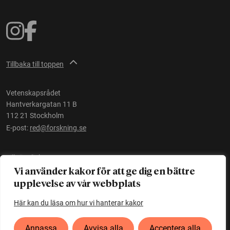
Tillbaka till toppen
Vetenskapsrådet
Hantverkargatan 11 B
112 21 Stockholm
E-post:
red@forskning.se
Tillgänglighet
Vi använder kakor för att ge dig en bättre
upplevelse av vår webbplats
Ett initiativ av
Vetenskapsrådet
Här kan du läsa om hur vi hanterar kakor
Anpassa
Avvisa alla
Acceptera alla