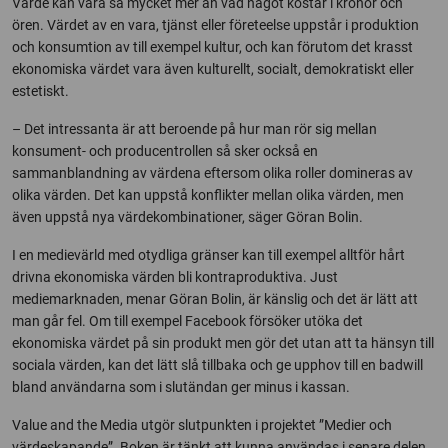
Värde kan vara så mycket mer än vad något kostar i kronor och
ören. Värdet av en vara, tjänst eller företeelse uppstår i produktion
och konsumtion av till exempel kultur, och kan förutom det krasst
ekonomiska värdet vara även kulturellt, socialt, demokratiskt eller
estetiskt.
– Det intressanta är att beroende på hur man rör sig mellan
konsument- och producentrollen så sker också en
sammanblandning av värdena eftersom olika roller domineras av
olika värden. Det kan uppstå konflikter mellan olika värden, men
även uppstå nya värdekombinationer, säger Göran Bolin.
I en medievärld med otydliga gränser kan till exempel alltför hårt
drivna ekonomiska värden bli kontraproduktiva. Just
mediemarknaden, menar Göran Bolin, är känslig och det är lätt att
man går fel. Om till exempel Facebook försöker utöka det
ekonomiska värdet på sin produkt men gör det utan att ta hänsyn till
sociala värden, kan det lätt slå tillbaka och ge upphov till en badwill
bland användarna som i slutändan ger minus i kassan.
Value and the Media utgör slutpunkten i projektet ”Medier och
värdeskapande”. Boken är tänkt att kunna användas i senare delen