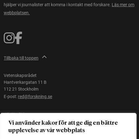
hjälper vi journalister att komma i kontakt med forskare.
Läs mer om
webbplatsen.
Tillbaka till toppen
Vetenskapsrådet
Hantverkargatan 11 B
112 21 Stockholm
E-post:
red@forskning.se
Tillgänglighet
Vi använder kakor för att ge dig en bättre
upplevelse av vår webbplats
Ett initiativ av
Vetenskapsrådet