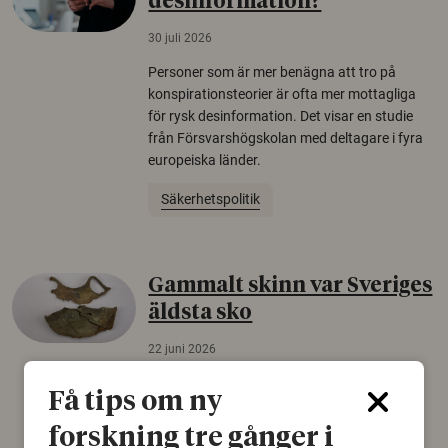
desinformation?
30 juli 2026
Personer som är mer benägna att tro på
konspirationsteorier är ofta mer mottagliga
för rysk desinformation. Det visar en studie
från Försvarshögskolan med deltagare i fyra
europeiska länder.
Säkerhetspolitik
Gammalt skinn var Sveriges
äldsta sko
22 juni 2026
Det som arkeologer länge trodde var en
Få tips om ny
björnfäll visar sig vara delar av en 2000 år
gammal sko. Fyndet bär spår av romerskt
forskning tre gånger i