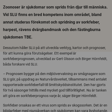
Zoonoser är sjukdomar som sprids från djur till människa.
Vid SLU finns en bred kompetens inom området, bland
annat studeras förekomst och spridning av sorkfeber,
harpest, rävens dvärgbandmask och den fästingburna
sjukdomen TBE.
Dessutom håller SLU på att utveckla verktyg, kartor och prognoser,
för att kunna göra förutsägelser. Ett exempel är
sorkfeberprognosen, utvecklad av Gert Olsson och Birger Hörnfeldt,
båda forskare vid SLU.
– Prognosen bygger på den miljöövervakning av smågnagare som
SLU gör, på uppdrag av Naturvårdsverket, tillsammans med antalet
rapporterade sorkfeberfall till Smittskyddsinstitutet. Den har gjorts
för två säsonger hittills med mycket god tillförlitlighet. Nu är tanken
att göra en sorkfeberprognos varje år, säger Birger Hörnfeldt.
Sorkfeber orsakas av ett virus som sprids av skogssorken. Det är en
blödarfeber med njurpåverkan och sjukdomen kan vara livshotande.