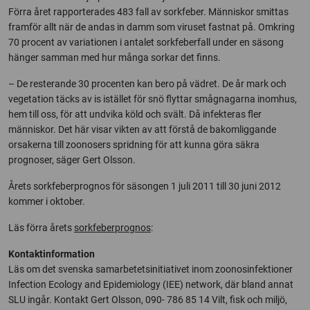
Förra året rapporterades 483 fall av sorkfeber. Människor smittas
framför allt när de andas in damm som viruset fastnat på. Omkring
70 procent av variationen i antalet sorkfeberfall under en säsong
hänger samman med hur många sorkar det finns.
– De resterande 30 procenten kan bero på vädret. De år mark och
vegetation täcks av is istället för snö flyttar smågnagarna inomhus,
hem till oss, för att undvika köld och svält. Då infekteras fler
människor. Det här visar vikten av att förstå de bakomliggande
orsakerna till zoonosers spridning för att kunna göra säkra
prognoser, säger Gert Olsson.
Årets sorkfeberprognos för säsongen 1 juli 2011 till 30 juni 2012
kommer i oktober.
Läs förra årets
sorkfeberprognos
:
Kontaktinformation
Läs om det svenska samarbetetsinitiativet inom zoonosinfektioner
Infection Ecology and Epidemiology (IEE) network, där bland annat
SLU ingår. Kontakt Gert Olsson, 090- 786 85 14 Vilt, fisk och miljö,