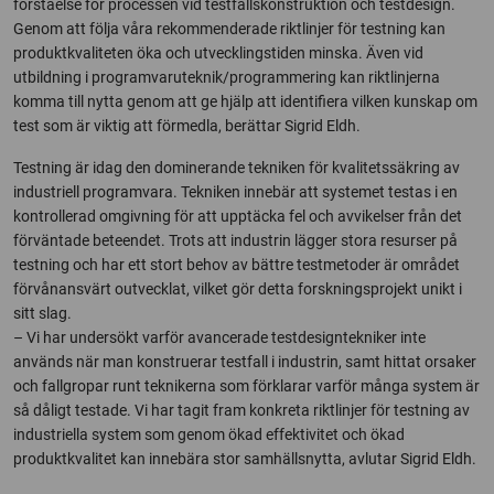
förståelse för processen vid testfallskonstruktion och testdesign.
Genom att följa våra rekommenderade riktlinjer för testning kan
produktkvaliteten öka och utvecklingstiden minska. Även vid
utbildning i programvaruteknik/programmering kan riktlinjerna
komma till nytta genom att ge hjälp att identifiera vilken kunskap om
test som är viktig att förmedla, berättar Sigrid Eldh.
Testning är idag den dominerande tekniken för kvalitetssäkring av
industriell programvara. Tekniken innebär att systemet testas i en
kontrollerad omgivning för att upptäcka fel och avvikelser från det
förväntade beteendet. Trots att industrin lägger stora resurser på
testning och har ett stort behov av bättre testmetoder är området
förvånansvärt outvecklat, vilket gör detta forskningsprojekt unikt i
sitt slag.
– Vi har undersökt varför avancerade testdesigntekniker inte
används när man konstruerar testfall i industrin, samt hittat orsaker
och fallgropar runt teknikerna som förklarar varför många system är
så dåligt testade. Vi har tagit fram konkreta riktlinjer för testning av
industriella system som genom ökad effektivitet och ökad
produktkvalitet kan innebära stor samhällsnytta, avlutar Sigrid Eldh.