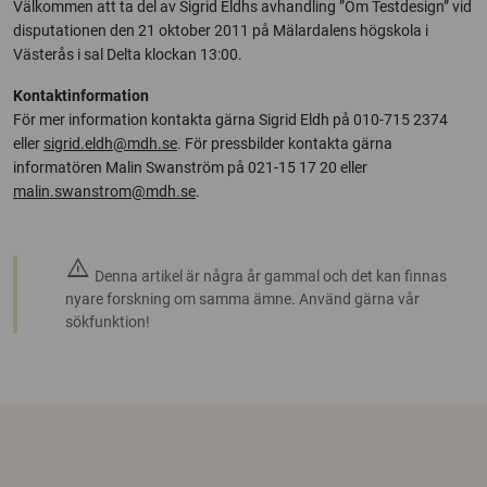
Välkommen att ta del av Sigrid Eldhs avhandling ”Om Testdesign” vid
disputationen den 21 oktober 2011 på Mälardalens högskola i
Västerås i sal Delta klockan 13:00.
Kontaktinformation
För mer information kontakta gärna Sigrid Eldh på 010-715 2374
eller
sigrid.eldh@mdh.se
. För pressbilder kontakta gärna
informatören Malin Swanström på 021-15 17 20 eller
malin.swanstrom@mdh.se
.
warning
Denna artikel är några år gammal och det kan finnas
nyare forskning om samma ämne. Använd gärna vår
sökfunktion!