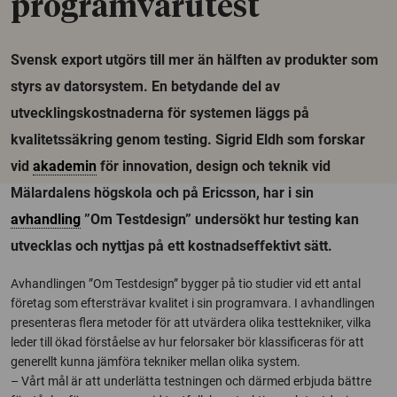
programvarutest
Svensk export utgörs till mer än hälften av produkter som
styrs av datorsystem. En betydande del av
utvecklingskostnaderna för systemen läggs på
kvalitetssäkring genom testing. Sigrid Eldh som forskar
vid
akademin
för innovation, design och teknik vid
Mälardalens högskola och på Ericsson, har i sin
avhandling
”Om Testdesign” undersökt hur testing kan
utvecklas och nyttjas på ett kostnadseffektivt sätt.
Avhandlingen ”Om Testdesign” bygger på tio studier vid ett antal
företag som eftersträvar kvalitet i sin programvara. I avhandlingen
presenteras flera metoder för att utvärdera olika testtekniker, vilka
leder till ökad förståelse av hur felorsaker bör klassificeras för att
generellt kunna jämföra tekniker mellan olika system.
– Vårt mål är att underlätta testningen och därmed erbjuda bättre