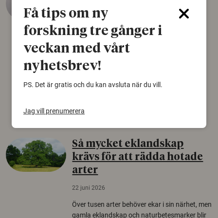
äldsta sko
Få tips om ny
22 juni 2026
forskning tre gånger i
Det som arkeologer länge trodde var en
veckan med vårt
björnfäll visar sig vara delar av en 2000 år
gammal sko. Fyndet bär spår av romerskt
nyhetsbrev!
skomode och beskrivs som mycket ovanligt i
Norden.
PS. Det är gratis och du kan avsluta när du vill.
Arkeologi
Jag vill prenumerera
Så mycket eklandskap
krävs för att rädda hotade
arter
22 juni 2026
Över tusen arter behöver ekar i sin närhet, men
gamla eklandskap och naturbetesmarker blir