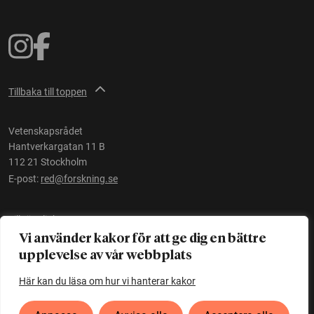
Tillbaka till toppen
Vetenskapsrådet
Hantverkargatan 11 B
112 21 Stockholm
E-post:
red@forskning.se
Tillgänglighet
Vi använder kakor för att ge dig en bättre
upplevelse av vår webbplats
Ett initiativ av
Vetenskapsrådet
Här kan du läsa om hur vi hanterar kakor