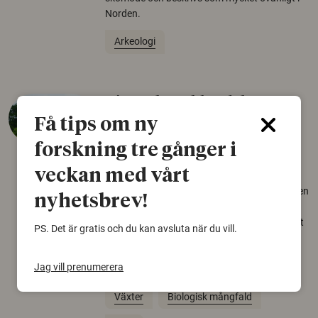
Norden.
Arkeologi
Så mycket eklandskap
krävs för att rädda hotade
Få tips om ny
arter
forskning tre gånger i
22 juni 2026
veckan med vårt
Över tusen arter behöver ekar i sin närhet, men
nyhetsbrev!
gamla eklandskap och naturbetesmarker blir
allt färre. Nu har forskare kartlagt hur mycket
PS. Det är gratis och du kan avsluta när du vill.
livsmiljö som krävs för att hotade arter ska
kunna överleva – kunskap som kan hjälpa
Jag vill prenumerera
naturvårdare att sätta in rätt åtgärder i tid.
Växter
Biologisk mångfald