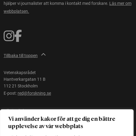
hjälper vi journalister att komma i kontakt med forskare.
Läs mer om
webbplatsen.
Tillbaka till toppen
Vetenskapsrådet
Hantverkargatan 11 B
112 21 Stockholm
E-post:
red@forskning.se
Tillgänglighet
Vi använder kakor för att ge dig en bättre
upplevelse av vår webbplats
Ett initiativ av
Vetenskapsrådet