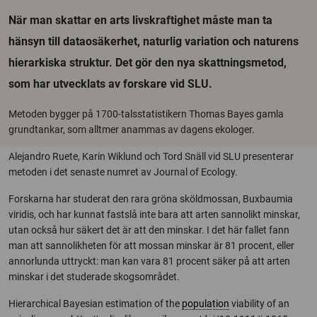
När man skattar en arts livskraftighet måste man ta
hänsyn till dataosäkerhet, naturlig variation och naturens
hierarkiska struktur. Det gör den nya skattningsmetod,
som har utvecklats av forskare vid SLU.
Metoden bygger på 1700-talsstatistikern Thomas Bayes gamla
grundtankar, som alltmer anammas av dagens ekologer.
Alejandro Ruete, Karin Wiklund och Tord Snäll vid SLU presenterar
metoden i det senaste numret av Journal of Ecology.
Forskarna har studerat den rara gröna sköldmossan, Buxbaumia
viridis, och har kunnat fastslå inte bara att arten sannolikt minskar,
utan också hur säkert det är att den minskar. I det här fallet fann
man att sannolikheten för att mossan minskar är 81 procent, eller
annorlunda uttryckt: man kan vara 81 procent säker på att arten
minskar i det studerade skogsområdet.
Hierarchical Bayesian estimation of the
population
viability of an