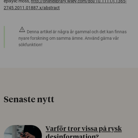
epixylic moss,
http://onlinelibrary.wiley.com/doi/10.1111/j.1365-
2745.2011.01887.x/abstract
warning
Denna artikel är några år gammal och det kan finnas
nyare forskning om samma ämne. Använd gärna vår
sökfunktion!
Senaste nytt
Varför tror vissa på rysk
desinformation?