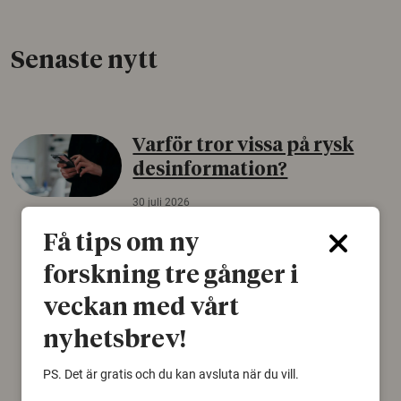
Senaste nytt
Varför tror vissa på rysk
desinformation?
30 juli 2026
Personer som är mer benägna att tro på
Få tips om ny
konspirationsteorier är ofta mer mottagliga
forskning tre gånger i
för rysk desinformation. Det visar en studie
från Försvarshögskolan med deltagare i fyra
veckan med vårt
europeiska länder.
nyhetsbrev!
Säkerhetspolitik
PS. Det är gratis och du kan avsluta när du vill.