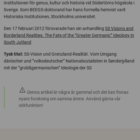
Institutionen för genus, kultur och historia vid Södertörns högskola i
Sverige. Som BEEGS-doktorand har hans formella hemvist varit
Historiska Institutionen, Stockholms universitet.
Den 17 februari 2012 försvarade han sin avhandling
SS Visions and
Borderland Realities. The Fate of the ”Greater Germanic” Ideology in
South Jutland
Tysk titel:
SS-Vision und Grenzland-Realität. Vom Umgang
dänischer und ”volksdeutscher” Nationalsozialisten in Sønderjylland
mit der ”grobßgermanischen” Ideologie der SS
warning
Denna artikel är några år gammal och det kan finnas
nyare forskning om samma ämne. Använd gärna vår
sökfunktion!