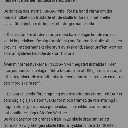
med de två partiernas olika ståndpunkter.
De danska nazisterna i DNSAP ville i första hand värna om det
danska folket och fruktade att de skulle förlora sin nationella
självständighet om de ingick i ett storgermanskt rike.
– De misstänkte att den storgermanska ideologin kunde vara illa
klädd imperialism. De såg framför sig hur Danmark skulle bli en liten
provins i ett germanskt rike styrt av Tyskland, säger Steffen Werther
som är nybliven filosofie
doktor
i historia.
Även minoritetstyskarna i NSDAP-N var negativt inställda till den
storgermanska ideologin. Detta berodde på att SS gjorde misstaget
att kategoriserade minoritetstyskar som danskar, eller som en del av
den ”nordiska rasen”.
– Det var en direkt förelämpning mot minoritetstyskarna i NSDAP-N
som såg sig själva som tyskar först och främst, de ville inte ingå i
någon större germanska gemenskap som inkluderade andra
nationaliteter, säger Steffen Werther.
De ville däremot att gränsen från 1920 skulle dras om, så att
Nordschleswig återigen skulle tillhöra Tyskland, berättar Steffen