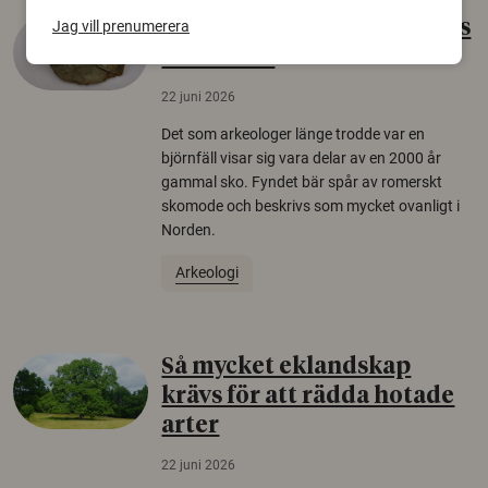
Gammalt skinn var Sveriges
Jag vill prenumerera
äldsta sko
22 juni 2026
Det som arkeologer länge trodde var en
björnfäll visar sig vara delar av en 2000 år
gammal sko. Fyndet bär spår av romerskt
skomode och beskrivs som mycket ovanligt i
Norden.
Arkeologi
Så mycket eklandskap
krävs för att rädda hotade
arter
22 juni 2026