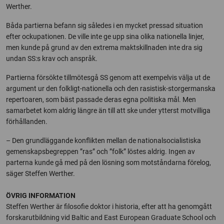
Werther.
Båda partierna befann sig således i en mycket pressad situation
efter ockupationen. De ville inte ge upp sina olika nationella linjer,
men kunde på grund av den extrema maktskillnaden inte dra sig
undan SS:s krav och anspråk.
Partierna försökte tillmötesgå SS genom att exempelvis välja ut de
argument ur den folkligt-nationella och den rasistisk-storgermanska
repertoaren, som bäst passade deras egna politiska mål. Men
samarbetet kom aldrig längre än till att ske under ytterst motvilliga
förhållanden.
– Den grundläggande konflikten mellan de nationalsocialistiska
gemenskapsbegreppen ”ras” och ”folk” löstes aldrig. Ingen av
parterna kunde gå med på den lösning som motståndarna förelog,
säger Steffen Werther.
ÖVRIG INFORMATION
Steffen Werther är filosofie doktor i historia, efter att ha genomgått
forskarutbildning vid Baltic and East European Graduate School och