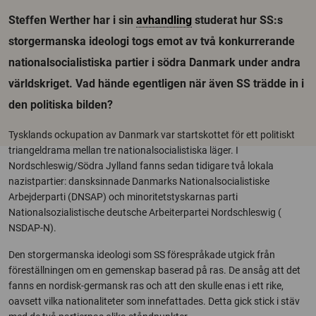
Steffen Werther har i sin
avhandling
studerat hur SS:s
storgermanska ideologi togs emot av två konkurrerande
nationalsocialistiska partier i södra Danmark under andra
världskriget. Vad hände egentligen när även SS trädde in i
den politiska bilden?
Tysklands ockupation av Danmark var startskottet för ett politiskt
triangeldrama mellan tre nationalsocialistiska läger. I
Nordschleswig/Södra Jylland fanns sedan tidigare två lokala
nazistpartier: dansksinnade Danmarks Nationalsocialistiske
Arbejderparti (DNSAP) och minoritetstyskarnas parti
Nationalsozialistische deutsche Arbeiterpartei Nordschleswig (
NSDAP-N).
Den storgermanska ideologi som SS förespråkade utgick från
föreställningen om en gemenskap baserad på ras. De ansåg att det
fanns en nordisk-germansk ras och att den skulle enas i ett rike,
oavsett vilka nationaliteter som innefattades. Detta gick stick i stäv