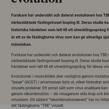
Forskare har undersökt och daterat evolutionen hos TBE
närbesläktade fästingviruset louping ill. Deras studie ka
historiska händelser som lett till ett utvecklingssprång 
är ett av de fästingburna virus som kan ge allvarliga s
människan.
Forskare har undersökt och daterat evolutionen hos TBE-v
närbesläktade fästingviruset louping ill. Deras studie kast
händelser som lett till ett utvecklingssprång för dessa vir
Evolutionen i virusvärlden sker vanligtvis genom mutation
”baser” (ACGT) i arvsmassan byts ut, vilket förändrar a
virusets proteiner. Ett annat sätt som virus snabbare kan
genom rekombination – då virusgenom slås ihop och bild
virusstam. Ett sådant ”rekombinationsevent” har nu hittat
det fästingburna ”TBE” viruset.