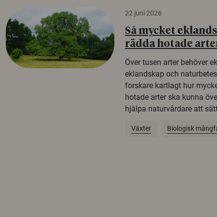
22 juni 2026
Så mycket eklandsk
rädda hotade arte
Över tusen arter behöver e
eklandskap och naturbetesma
forskare kartlagt hur mycke
hotade arter ska kunna öv
hjälpa naturvårdare att sätta
Växter
Biologisk mångf