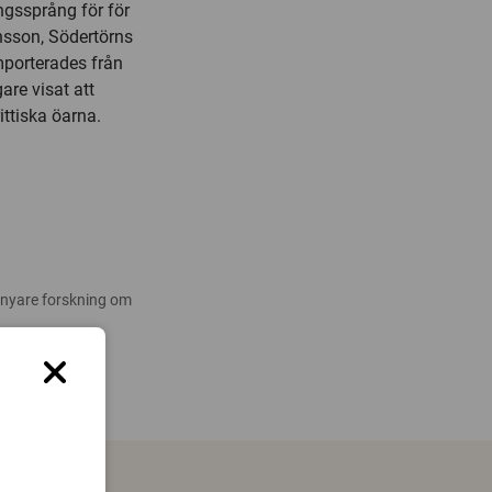
ingssprång för för
son, Södertörns
porterades från
gare visat att
rittiska öarna.
 nyare forskning om