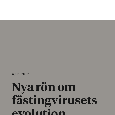
4 juni 2012
Nya rön om
fästingvirusets
evolution