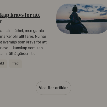
ap krävs för att
r
kar i sin närhet, men gamla
rker blir allt färre. Nu har
t livsmiljö som krävs för att
erleva – kunskap som kan
 in rätt åtgärder i tid.
ald
Träd
Visa fler artiklar