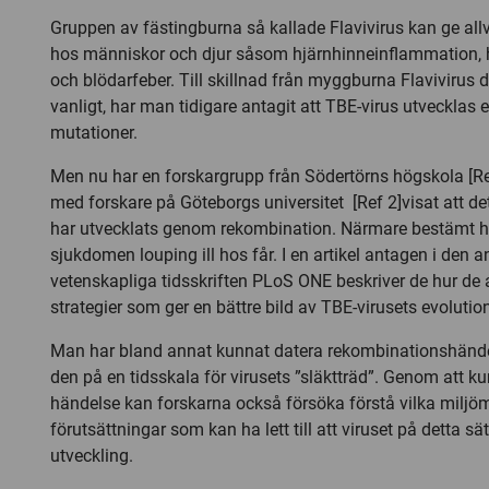
Gruppen av fästingburna så kallade Flavivirus kan ge all
hos människor och djur såsom hjärnhinneinflammation, 
och blödarfeber. Till skillnad från myggburna Flavivirus 
vanligt, har man tidigare antagit att TBE-virus utvecklas
mutationer.
Men nu har en forskargrupp från Södertörns högskola [R
med forskare på Göteborgs universitet [Ref 2]visat att de
har utvecklats genom rekombination. Närmare bestämt h
sjukdomen louping ill hos får. I en artikel antagen i den 
vetenskapliga tidsskriften PLoS ONE beskriver de hur de 
strategier som ger en bättre bild av TBE-virusets evolutio
Man har bland annat kunnat datera rekombinationshändel
den på en tidsskala för virusets ”släktträd”. Genom att 
händelse kan forskarna också försöka förstå vilka miljö
förutsättningar som kan ha lett till att viruset på detta sät
utveckling.