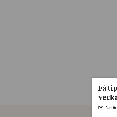
Få ti
vecka
PS. Det är