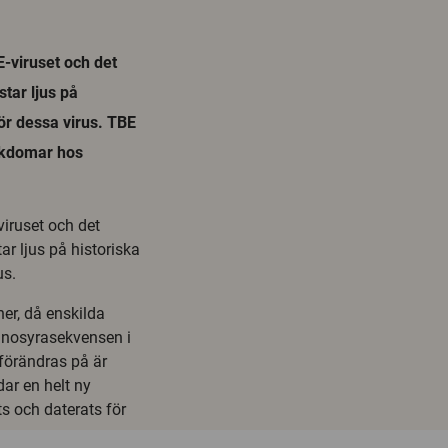
-viruset och det
star ljus på
för dessa virus. TBE
jukdomar hos
iruset och det
ar ljus på historiska
us.
er, då enskilda
minosyrasekvensen i
 förändras på är
ar en helt ny
s och daterats för