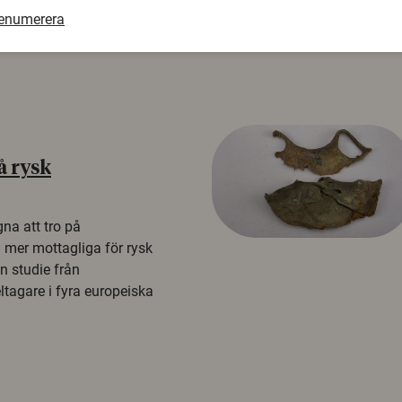
renumerera
å rysk
na att tro på
a mer mottagliga för rysk
n studie från
tagare i fyra europeiska