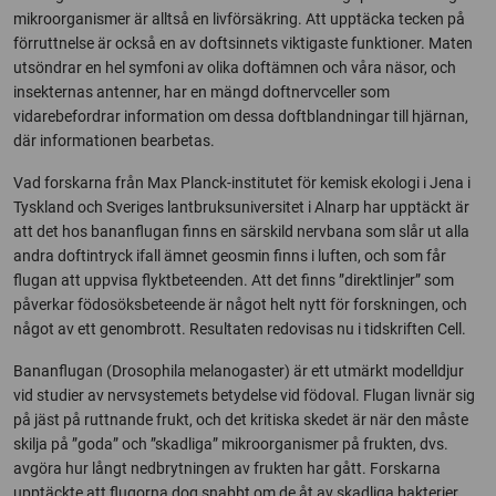
mikroorganismer är alltså en livförsäkring. Att upptäcka tecken på
förruttnelse är också en av doftsinnets viktigaste funktioner. Maten
utsöndrar en hel symfoni av olika doftämnen och våra näsor, och
insekternas antenner, har en mängd doftnervceller som
vidarebefordrar information om dessa doftblandningar till hjärnan,
där informationen bearbetas.
Vad forskarna från Max Planck-institutet för kemisk ekologi i Jena i
Tyskland och Sveriges lantbruksuniversitet i Alnarp har upptäckt är
att det hos bananflugan finns en särskild nervbana som slår ut alla
andra doftintryck ifall ämnet geosmin finns i luften, och som får
flugan att uppvisa flyktbeteenden. Att det finns ”direktlinjer” som
påverkar födosöksbeteende är något helt nytt för forskningen, och
något av ett genombrott. Resultaten redovisas nu i tidskriften Cell.
Bananflugan (Drosophila melanogaster) är ett utmärkt modelldjur
vid studier av nervsystemets betydelse vid födoval. Flugan livnär sig
på jäst på ruttnande frukt, och det kritiska skedet är när den måste
skilja på ”goda” och ”skadliga” mikroorganismer på frukten, dvs.
avgöra hur långt nedbrytningen av frukten har gått. Forskarna
upptäckte att flugorna dog snabbt om de åt av skadliga bakterier