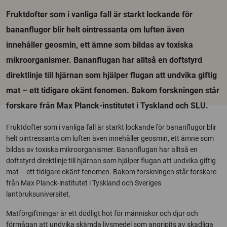
Fruktdofter som i vanliga fall är starkt lockande för
bananflugor blir helt ointressanta om luften även
innehåller geosmin, ett ämne som bildas av toxiska
mikroorganismer. Bananflugan har alltså en doftstyrd
direktlinje till hjärnan som hjälper flugan att undvika giftig
mat – ett tidigare okänt fenomen. Bakom forskningen står
forskare från Max Planck-institutet i Tyskland och SLU.
Fruktdofter som i vanliga fall är starkt lockande för bananflugor blir
helt ointressanta om luften även innehåller geosmin, ett ämne som
bildas av toxiska mikroorganismer. Bananflugan har alltså en
doftstyrd direktlinje till hjärnan som hjälper flugan att undvika giftig
mat – ett tidigare okänt fenomen. Bakom forskningen står forskare
från Max Planck-institutet i Tyskland och Sveriges
lantbruksuniversitet.
Matförgiftningar är ett dödligt hot för människor och djur och
förmågan att undvika skämda livsmedel som angripits av skadliga