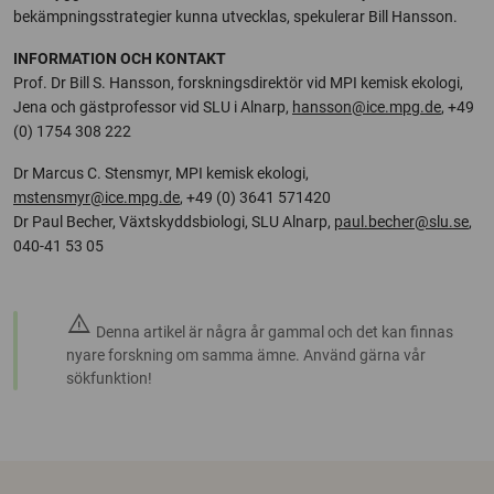
bekämpningsstrategier kunna utvecklas, spekulerar Bill Hansson.
INFORMATION OCH KONTAKT
Prof. Dr Bill S. Hansson, forskningsdirektör vid MPI kemisk ekologi,
Jena och gästprofessor vid SLU i Alnarp,
hansson@ice.mpg.de
, +49
(0) 1754 308 222
Dr Marcus C. Stensmyr, MPI kemisk ekologi,
mstensmyr@ice.mpg.de
, +49 (0) 3641 571420
Dr Paul Becher, Växtskyddsbiologi, SLU Alnarp,
paul.becher@slu.se
,
040-41 53 05
warning
Denna artikel är några år gammal och det kan finnas
nyare forskning om samma ämne. Använd gärna vår
sökfunktion!