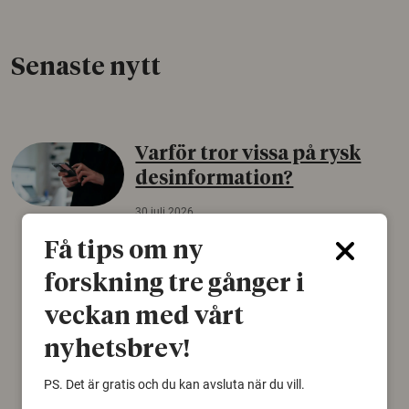
Senaste nytt
Varför tror vissa på rysk
desinformation?
30 juli 2026
Personer som är mer benägna att tro på
Få tips om ny
konspirationsteorier är ofta mer mottagliga
forskning tre gånger i
för rysk desinformation. Det visar en studie
från Försvarshögskolan med deltagare i fyra
veckan med vårt
europeiska länder.
nyhetsbrev!
Säkerhetspolitik
PS. Det är gratis och du kan avsluta när du vill.