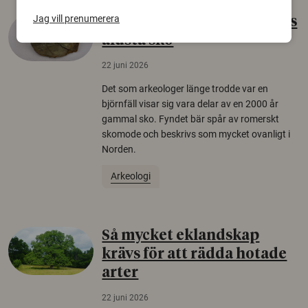
Jag vill prenumerera
Gammalt skinn var Sveriges
äldsta sko
22 juni 2026
Det som arkeologer länge trodde var en
björnfäll visar sig vara delar av en 2000 år
gammal sko. Fyndet bär spår av romerskt
skomode och beskrivs som mycket ovanligt i
Norden.
Arkeologi
Så mycket eklandskap
krävs för att rädda hotade
arter
22 juni 2026