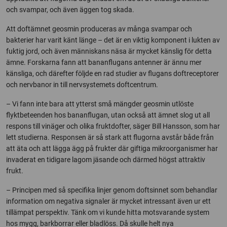
och svampar, och även äggen tog skada.
Att doftämnet geosmin produceras av många svampar och
bakterier har varit känt länge – det är en viktig komponent i lukten av
fuktig jord, och även människans näsa är mycket känslig för detta
ämne. Forskarna fann att bananflugans antenner är ännu mer
känsliga, och därefter följde en rad studier av flugans doftreceptorer
och nervbanor in till nervsystemets doftcentrum.
– Vi fann inte bara att ytterst små mängder geosmin utlöste
flyktbeteenden hos bananflugan, utan också att ämnet slog ut all
respons till vinäger och olika fruktdofter, säger Bill Hansson, som har
lett studierna. Responsen är så stark att flugorna avstår både från
att äta och att lägga ägg på frukter där giftiga mikroorganismer har
invaderat en tidigare lagom jäsande och därmed högst attraktiv
frukt.
– Principen med så specifika linjer genom doftsinnet som behandlar
information om negativa signaler är mycket intressant även ur ett
tillämpat perspektiv. Tänk om vi kunde hitta motsvarande system
hos mygg, barkborrar eller bladlöss. Då skulle helt nya