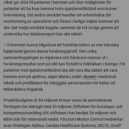
vilket ger stöd till patienter i hemmet och ökar möjligheten för
patienter att bo kvar hemma trots sjukdomstillstånd som kräver
övervakning. Det andra området handlar om arbetshälsa där
monitorering av operatörer och förare i farliga miljöer kommer att
ske. Det tredje området kopplar samman de två övriga genom att
undersöka hur datatransport kan ske säkert.
– Vi kommer kunna tillgodose ett framtida behov av mer tekniska
hjälpmedel genom denna forskningsprofil. Den unika
sammankopplingen av mjukvara och hårdvara mynnar ut i
forskningsresultat som på sikt kan förbättra folkhälsan i Sverige. För
patienter med sjukdomstillstånd ska det vara lika säkert att vara
hemma som på sjukhus, säger Maria Lindén,
docent
i medicinsk
teknik och profilledare för Inbyggda sensorsystem för hälsa vid
Mälardalens högskola
Projektbudgeten är 84 miljoner kronor varav de samverkande
företagen har bidragit med 30 miljoner, Stiftelsen för kunskaps- och
kompetensutveckling (KK-stiftelsen) har beviljat 36 miljoner och
MDH står för resterande medel. Förutom Motion Control medverkar
även företagen Addiva, Cambio Healthcare Systems, DELTA, Giraff