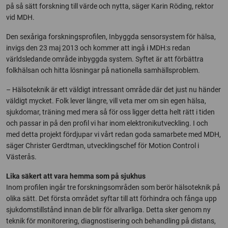
på så sätt forskning till värde och nytta, säger Karin Röding, rektor
vid MDH.
Den sexåriga forskningsprofilen, Inbyggda sensorsystem för hälsa,
invigs den 23 maj 2013 och kommer att ingå i MDH:s redan
världsledande område inbyggda system. Syftet är att förbättra
folkhälsan och hitta lösningar på nationella samhällsproblem.
– Hälsoteknik är ett väldigt intressant område där det just nu händer
väldigt mycket. Folk lever längre, vill veta mer om sin egen hälsa,
sjukdomar, träning med mera så för oss ligger detta helt rätt i tiden
och passar in på den profil vi har inom elektronikutveckling. I och
med detta projekt fördjupar vi vårt redan goda samarbete med MDH,
säger Christer Gerdtman, utvecklingschef för Motion Control i
Västerås.
Lika säkert att vara hemma som på sjukhus
Inom profilen ingår tre forskningsområden som berör hälsoteknik på
olika sätt. Det första området syftar till att förhindra och fånga upp
sjukdomstillstånd innan de blir för allvarliga. Detta sker genom ny
teknik för monitorering, diagnostisering och behandling på distans,