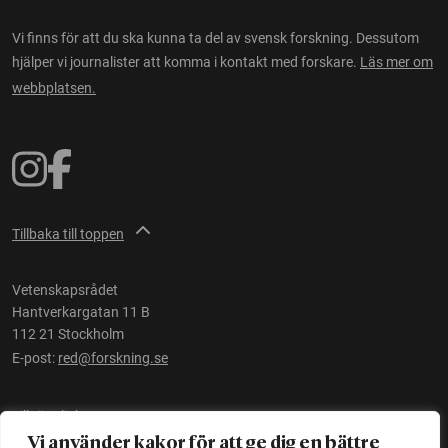
Vi finns för att du ska kunna ta del av svensk forskning. Dessutom
hjälper vi journalister att komma i kontakt med forskare.
Läs mer om
webbplatsen.
Tillbaka till toppen
Vetenskapsrådet
Hantverkargatan 11 B
112 21 Stockholm
E-post:
red@forskning.se
Tillgänglighet
Vi använder kakor för att ge dig en bättre