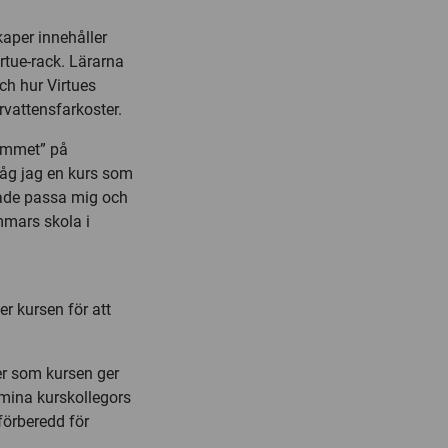
aper innehåller
rtue-rack. Lärarna
ch hur Virtues
vattensfarkoster.
rummet” på
såg jag en kurs som
kade passa mig och
mmars skola i
er kursen för att
ter som kursen ger
 mina kurskollegors
förberedd för