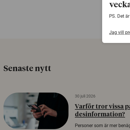
vecka
PS. Det är
Jag vill p
Senaste nytt
30 juli 2026
Varför tror vissa p
desinformation?
Personer som är mer benäg