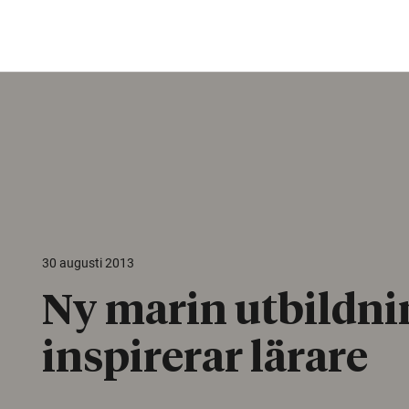
30 augusti 2013
Ny marin utbildni
inspirerar lärare