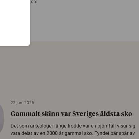
 nyare forskning om
22 juni 2026
Gammalt skinn var Sveriges äldsta sko
Det som arkeologer länge trodde var en björnfäll visar sig
vara delar av en 2000 år gammal sko. Fyndet bär spår av