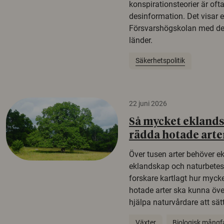
konspirationsteorier är oft
desinformation. Det visar e
Försvarshögskolan med del
länder.
Säkerhetspolitik
22 juni 2026
Så mycket eklandsk
rädda hotade arte
Över tusen arter behöver e
eklandskap och naturbetesma
forskare kartlagt hur mycke
hotade arter ska kunna öv
hjälpa naturvårdare att sätta
Växter
Biologisk mångf