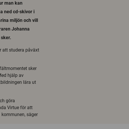
 hur man kan
a ned cd-skivor i
ina miljön och vill
äraren Johanna
 sker.
r att studera påväxt
 fältmomentet sker
Med hjälp av
bildningen lära ut
och göra
da Virtue för att
 i kommunen, säger