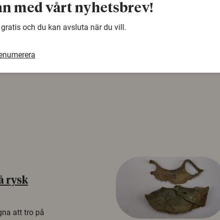
Denna artikel är några år gammal och det kan finnas
n med vårt nyhetsbrev!
samma ämne. Använd gärna vår sökfunktion!
 gratis och du kan avsluta när du vill.
renumerera
å rysk
na att tro på