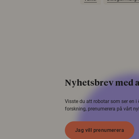
Nyhetsbrev med a
Visste du att robotar som ser en 
forskning, prenumerera på vårt ny
Jag vill prenumerera