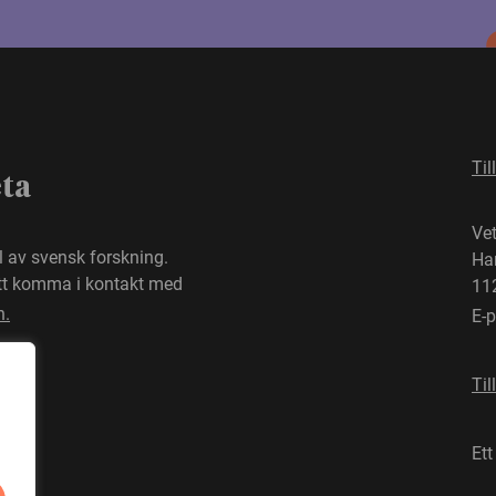
Til
eta
Ve
el av svensk forskning.
Ha
att komma i kontakt med
11
n.
E-
Til
Ett