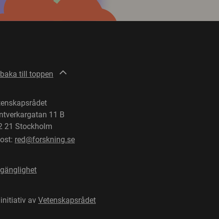
lbaka till toppen
tenskapsrådet
ntverkargatan 11 B
2 21 Stockholm
post:
red@forskning.se
lgänglighet
 initiativ av
Vetenskapsrådet