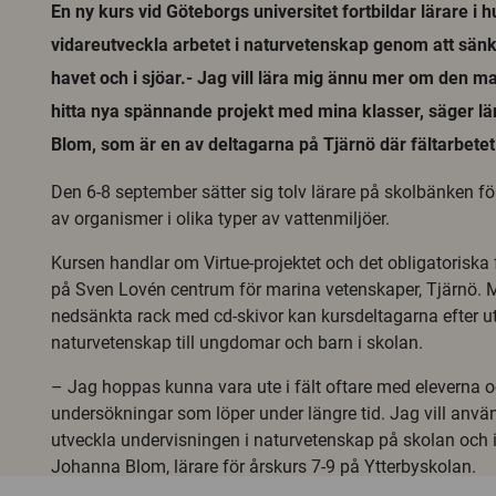
En ny kurs vid Göteborgs universitet fortbildar lärare i
vidareutveckla arbetet i naturvetenskap genom att sänk
havet och i sjöar.- Jag vill lära mig ännu mer om den mar
hitta nya spännande projekt med mina klasser, säger l
Blom, som är en av deltagarna på Tjärnö där fältarbetet
Den 6-8 september sätter sig tolv lärare på skolbänken fö
av organismer i olika typer av vattenmiljöer.
Kursen handlar om Virtue-projektet och det obligatoriska
på Sven Lovén centrum för marina vetenskaper, Tjärnö. 
nedsänkta rack med cd-skivor kan kursdeltagarna efter ut
naturvetenskap till ungdomar och barn i skolan.
– Jag hoppas kunna vara ute i fält oftare med eleverna 
undersökningar som löper under längre tid. Jag vill använ
utveckla undervisningen i naturvetenskap på skolan och
Johanna Blom, lärare för årskurs 7-9 på Ytterbyskolan.