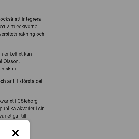
också att integrera
ed Virtueskivorna.
versitets räkning och
sin enkelhet kan
el Olsson,
etenskap.
 är till största del
variet i Göteborg
ublika akvarier i sin
iet går till.