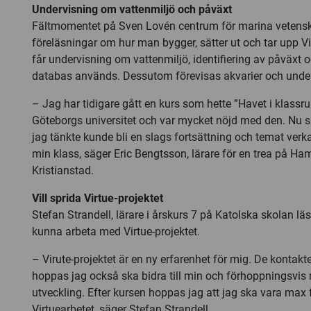
Undervisning om vattenmiljö och påväxt
Fältmomentet på Sven Lovén centrum för marina vetensk
föreläsningar om hur man bygger, sätter ut och tar upp Vi
får undervisning om vattenmiljö, identifiering av påväxt o
databas används. Dessutom förevisas akvarier och under
– Jag har tidigare gått en kurs som hette ”Havet i klass
Göteborgs universitet och var mycket nöjd med den. Nu 
jag tänkte kunde bli en slags fortsättning och temat ver
min klass, säger Eric Bengtsson, lärare för en trea på Ha
Kristianstad.
Vill sprida Virtue-projektet
Stefan Strandell, lärare i årskurs 7 på Katolska skolan läs
kunna arbeta med Virtue-projektet.
– Virute-projektet är en ny erfarenhet för mig. De kontak
hoppas jag också ska bidra till min och förhoppningsvis
utveckling. Efter kursen hoppas jag att jag ska vara max 
Virtuearbetet, säger Stefan Strandell.