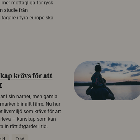
a mer mottagliga för rysk
n studie från
tagare i fyra europeiska
ap krävs för att
r
kar i sin närhet, men gamla
rker blir allt färre. Nu har
t livsmiljö som krävs för att
erleva – kunskap som kan
 in rätt åtgärder i tid.
ald
Träd