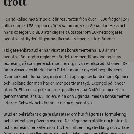
trott
I en så kallad meta-studie, där resultaten från över 1 600 frågor i 241
olika studier i 58 regioner vägts samman, visar Sebastian Hess och
hans kollegor vid SLU att tidigare slutsatser om EU-medborgares
negativa attityder till genmodifierade livsmedel inte stämmer.
Tidigare enkätstudier har visat att konsumenterna i EU är mer
negativa än i andra regioner när det kommer till användingen av
bioteknik, såsom genetisk modifiering, i livsmedelsproduktionen. Det
finns visserligen länder inom EU där man är mycket negativ, som
Danmark och Rumänien, men detta vägs upp av länder som Spanien
och Holland där man har en mer positiv attityd. Exempel på länder
utanför EU med signifikant mer positiv syn på GMO i livsmedel, än
genomsnittet, är USA, Indien, Kina och Uganda, medan konsumenter
i Norge, Schweiz och Japan är de mest negativa.
Studien bekräftar tidigare slutsatser om hur frågornas formulering
och kontext kan påverka svaren. De frågor som ställts om bioteknik
och genteknik i enkäter inom EU har haft en negativ klang och oftare