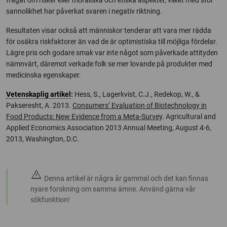
frågat om risker eller moraliska och etiska aspekter, vilket med stor
sannolikhet har påverkat svaren i negativ riktning.
Resultaten visar också att människor tenderar att vara mer rädda
för osäkra riskfaktorer än vad de är optimistiska till möjliga fördelar.
Lägre pris och godare smak var inte något som påverkade attityden
nämnvärt, däremot verkade folk se mer lovande på produkter med
medicinska egenskaper.
Vetenskaplig artikel
:
Hess, S., Lagerkvist, C.J., Redekop, W., &
Pakseresht, A. 2013.
Consumers’ Evaluation of Biotechnology in
Food Products: New Evidence from a Meta-Survey
. Agricultural and
Applied Economics Association 2013 Annual Meeting, August 4-6,
2013, Washington, D.C.
warning
Denna artikel är några år gammal och det kan finnas
nyare forskning om samma ämne. Använd gärna vår
sökfunktion!