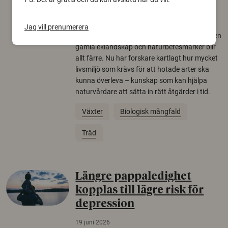
arter
22 juni 2026
Jag vill prenumerera
Över tusen arter behöver ekar i sin närhet, men
gamla eklandskap och naturbetesmarker blir
allt färre. Nu har forskare kartlagt hur mycket
livsmiljö som krävs för att hotade arter ska
kunna överleva – kunskap som kan hjälpa
naturvårdare att sätta in rätt åtgärder i tid.
Växter
Biologisk mångfald
Träd
Längre pappaledighet
kopplas till lägre risk för
depression
19 juni 2026